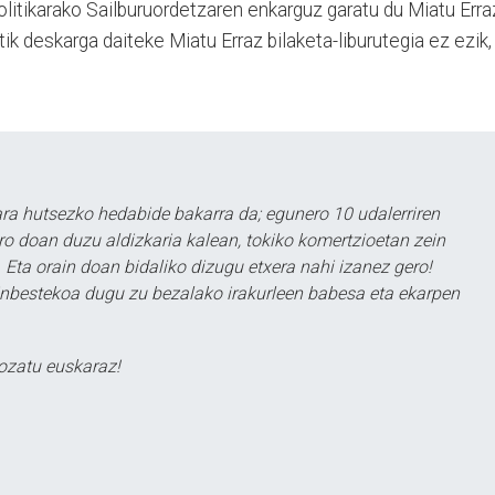
litikarako Sailburuordetzaren enkarguz garatu du Miatu Erra
k deskarga daiteke Miatu Erraz bilaketa-liburutegia ez ezik,
a hutsezko hedabide bakarra da; egunero 10 udalerriren
ero doan duzu aldizkaria kalean, tokiko komertzioetan zein
 Eta orain doan bidaliko dizugu etxera nahi izanez gero!
ezinbestekoa dugu zu bezalako irakurleen babesa eta ekarpen
ozatu euskaraz!