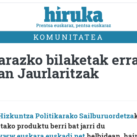
KOMUNITATEA
arazko bilaketak err
ean Jaurlaritzak
Hizkuntza Politikarako Sailburuordetza
ako produktu berri bat jarri du
www.euskara.euskadi.net
helbidean, hai