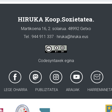
HIRUKA Koop.Sozietatea.
Martikoena 16, 2. solairua. 48992 Getxo
Tel.: 944 911 337 · hiruka@hiruka.eus
Codesyntaxek egina
LEGE OHARRA
PUBLIZITATEA
ARAUAK
HARREMANET