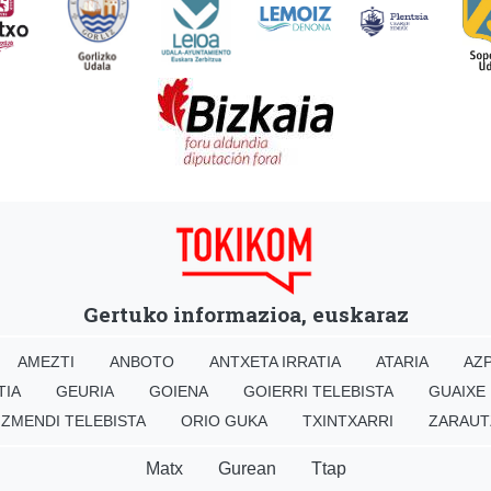
Gertuko informazioa, euskaraz
AMEZTI
ANBOTO
ANTXETA IRRATIA
ATARIA
AZP
TIA
GEURIA
GOIENA
GOIERRI TELEBISTA
GUAIXE
IZMENDI TELEBISTA
ORIO GUKA
TXINTXARRI
ZARAUT
Matx
Gurean
Ttap