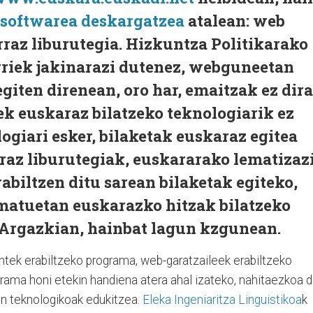
softwarea deskargatzea
atalean: web
raz liburutegia. Hizkuntza Politikarako
rriek jakinarazi dutenez, webguneetan
giten direnean, oro har, emaitzak ez dira
eek euskaraz bilatzeko teknologiarik ez
ogiari esker, bilaketak euskaraz egitea
raz liburutegiak, euskararako lematizaz
abiltzen ditu sarean bilaketak egiteko,
atuetan euskarazko hitzak bilatzeko
 Argazkian, hainbat lagun kzgunean.
runtek erabiltzeko programa, web-garatzaileek erabiltzeko
ograma honi etekin handiena atera ahal izateko, nahitaezkoa 
n teknologikoak edukitzea.
Eleka Ingeniaritza Linguistikoa
k