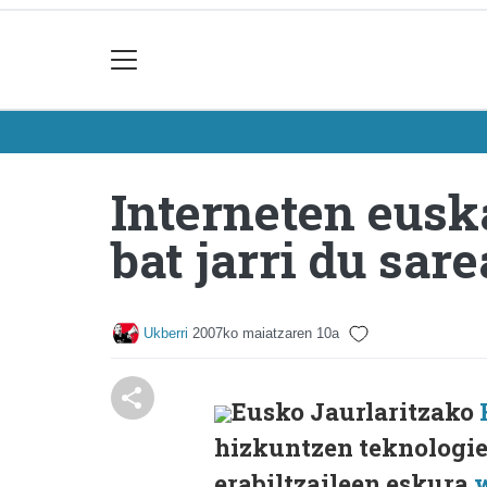
Interneten eusk
bat jarri du sar
Ukberri
2007ko maiatzaren 10a
Eusko Jaurlaritzako
hizkuntzen teknologiet
erabiltzaileen eskura