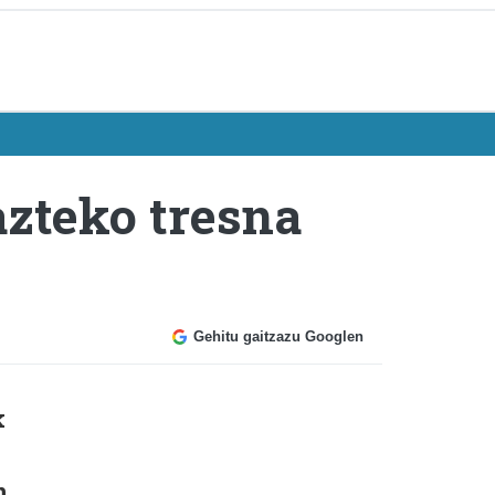
azteko tresna
Gehitu gaitzazu Googlen
k
n