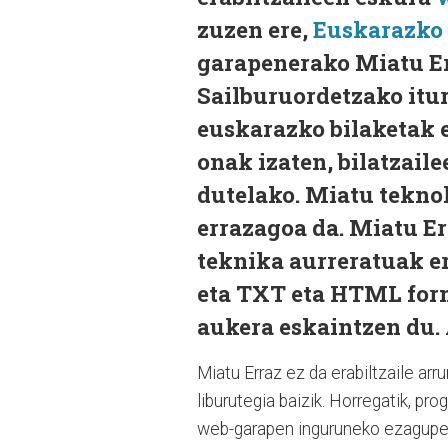
zuzen ere,
Euskarazko 
garapenerako Miatu Er
Sailburuordetzako itu
euskarazko bilaketak e
onak izaten, bilatzail
dutelako. Miatu teknol
errazagoa da. Miatu Er
teknika aurreratuak er
eta TXT eta HTML form
aukera eskaintzen du.
Miatu Erraz ez da erabiltzaile ar
liburutegia baizik. Horregatik, pr
web-garapen inguruneko ezagupe