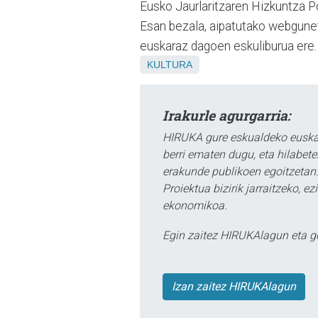
Eusko Jaurlaritzaren Hizkuntza Po
Esan bezala, aipatutako webguneti
euskaraz dagoen eskuliburua ere.
KULTURA
Irakurle agurgarria:
HIRUKA gure eskualdeko euskar
berri ematen dugu, eta hilabet
erakunde publikoen egoitzetan.
Proiektua bizirik jarraitzeko, 
ekonomikoa.
Egin zaitez HIRUKAlagun eta g
Izan zaitez HIRUKAlagun