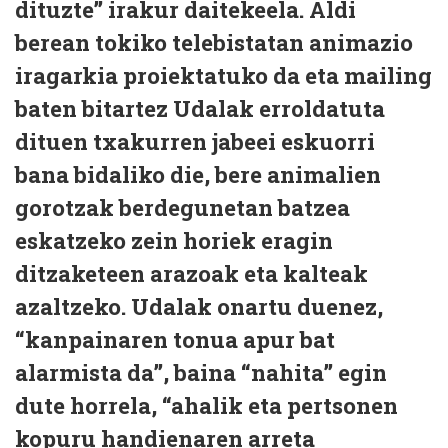
dituzte” irakur daitekeela. Aldi
berean tokiko telebistatan animazio
iragarkia proiektatuko da eta mailing
baten bitartez Udalak erroldatuta
dituen txakurren jabeei eskuorri
bana bidaliko die, bere animalien
gorotzak berdegunetan batzea
eskatzeko zein horiek eragin
ditzaketeen arazoak eta kalteak
azaltzeko. Udalak onartu duenez,
“kanpainaren tonua apur bat
alarmista da”, baina “nahita” egin
dute horrela, “ahalik eta pertsonen
kopuru handienaren arreta