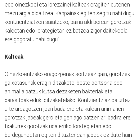
edo oinezkoei eta lorezainei kalteak eragiten dutenen
mezu argia bidaltzea. Kanpainak egiten segitu nahi dugu
kontzientziatzen saiatzeko, baina aldi berean gorotzak
kaleetan edo lorategietan ez batzea zigor daitekeela
ere gogoratu nahi dugu”.
Kalteak
Oinezkoentzako eragozpenak sortzeaz gain, gorotzek
gaixotasunak eragin ditzakete, beste pertsona edo
animalia batzuk kutsa dezaketen bakteriak eta
parasitoak eduki ditzaketelako. Kontzientziazioa urtez
urte areagotzen joan bada ere eta kalean animalien
gorotzak jabeak gero eta gehiago batzen ari badira ere,
txakurrek gorotzak udalerriko lorategietan edo
berdeguneetan egiten dituztenean jabeek ez dute hain