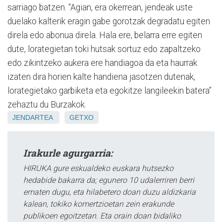
sarriago batzen. “Agian, era okerrean, jendeak uste
duelako kalterik eragin gabe gorotzak degradatu egiten
direla edo abonua direla. Hala ere, belarra erre egiten
dute, lorategietan toki hutsak sortuz edo zapaltzeko
edo zikintzeko aukera ere handiagoa da eta haurrak
izaten dira horien kalte handiena jasotzen dutenak,
lorategietako garbiketa eta egokitze langileekin batera”
zehaztu du Burzakok.
JENDARTEA
GETXO
Irakurle agurgarria:
HIRUKA gure eskualdeko euskara hutsezko
hedabide bakarra da; egunero 10 udalerriren berri
ematen dugu, eta hilabetero doan duzu aldizkaria
kalean, tokiko komertzioetan zein erakunde
publikoen egoitzetan. Eta orain doan bidaliko