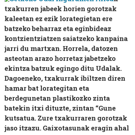
txakurren jabeek horien gorotzak
kaleetan ez ezik lorategietan ere
batzeko beharraz eta eginbideaz
kontzientziatzen saiatzeko kanpaina
jarri du martxan. Horrela, datozen
asteotan arazo horretaz jabetzeko
ekintza batzuk egingo ditu Udalak.
Dagoeneko, txakurrak ibiltzen diren
hamar bat lorategitan eta
berdegunetan plastikozko zinta
batekin itxi dituzte, zintan “Gune
kutsatua. Zure txakurraren gorotzak
jaso itzazu. Gaixotasunak eragin ahal