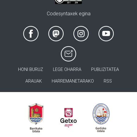
Codesyntaxek egina
HONI BURUZ
LEGE OHARRA
PUBLIZITATEA
ARAUAK
HARREMANETARAKO
RSS