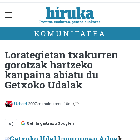
KOMUNITATEA
Lorategietan txakurren
gorotzak hartzeko
kanpaina abiatu du
Getxoko Udalak
Ukberri
2007ko maiatzaren 10a
Gehitu gaitzazu Googlen
Getxoko Udal Ingurumen Arloa
k