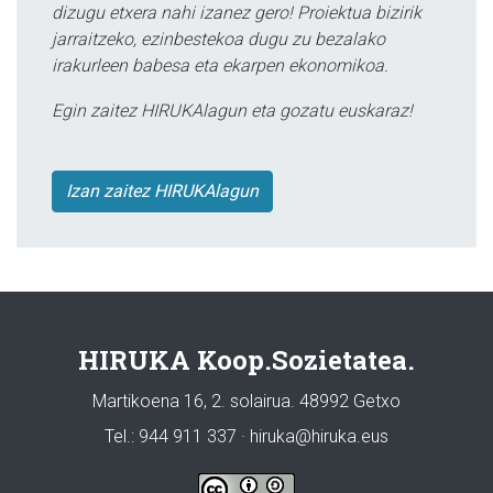
dizugu etxera nahi izanez gero! Proiektua bizirik
jarraitzeko, ezinbestekoa dugu zu bezalako
irakurleen babesa eta ekarpen ekonomikoa.
Egin zaitez HIRUKAlagun eta gozatu euskaraz!
Izan zaitez HIRUKAlagun
HIRUKA Koop.Sozietatea.
Martikoena 16, 2. solairua. 48992 Getxo
Tel.: 944 911 337 · hiruka@hiruka.eus