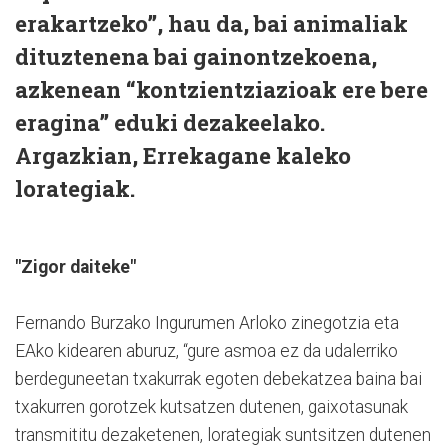
erakartzeko”, hau da, bai animaliak
dituztenena bai gainontzekoena,
azkenean “kontzientziazioak ere bere
eragina” eduki dezakeelako.
Argazkian, Errekagane kaleko
lorategiak.
"Zigor daiteke"
Fernando Burzako Ingurumen Arloko zinegotzia eta
EAko kidearen aburuz, “gure asmoa ez da udalerriko
berdeguneetan txakurrak egoten debekatzea baina bai
txakurren gorotzek kutsatzen dutenen, gaixotasunak
transmititu dezaketenen, lorategiak suntsitzen dutenen