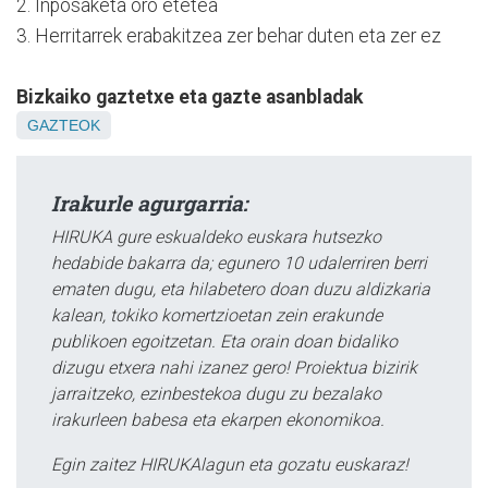
2. Inposaketa oro etetea
3. Herritarrek erabakitzea zer behar duten eta zer ez
Bizkaiko gaztetxe eta gazte asanbladak
GAZTEOK
Irakurle agurgarria:
HIRUKA gure eskualdeko euskara hutsezko
hedabide bakarra da; egunero 10 udalerriren berri
ematen dugu, eta hilabetero doan duzu aldizkaria
kalean, tokiko komertzioetan zein erakunde
publikoen egoitzetan. Eta orain doan bidaliko
dizugu etxera nahi izanez gero! Proiektua bizirik
jarraitzeko, ezinbestekoa dugu zu bezalako
irakurleen babesa eta ekarpen ekonomikoa.
Egin zaitez HIRUKAlagun eta gozatu euskaraz!