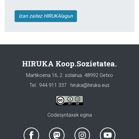
Izan zaitez HIRUKAlagun
HIRUKA Koop.Sozietatea.
Martikoena 16, 2. solairua. 48992 Getxo
Tel.: 944 911 337 · hiruka@hiruka.eus
Codesyntaxek egina