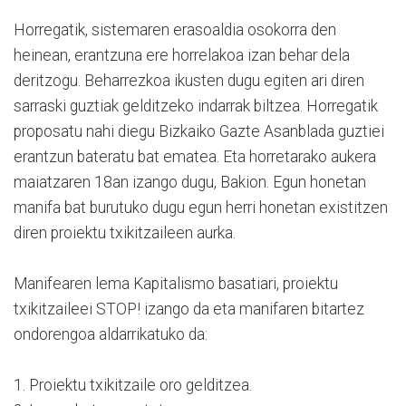
Horregatik, sistemaren erasoaldia osokorra den
heinean, erantzuna ere horrelakoa izan behar dela
deritzogu. Beharrezkoa ikusten dugu egiten ari diren
sarraski guztiak gelditzeko indarrak biltzea. Horregatik
proposatu nahi diegu Bizkaiko Gazte Asanblada guztiei
erantzun bateratu bat ematea. Eta horretarako aukera
maiatzaren 18an izango dugu, Bakion. Egun honetan
manifa bat burutuko dugu egun herri honetan existitzen
diren proiektu txikitzaileen aurka.
Manifearen lema Kapitalismo basatiari, proiektu
txikitzaileei STOP! izango da eta manifaren bitartez
ondorengoa aldarrikatuko da:
1. Proiektu txikitzaile oro gelditzea.