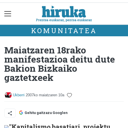
KOMUNITATEA
Maiatzaren 18rako
manifestazioa deitu dute
Bakion Bizkaiko
gaztetxeek
Ukberri
2007ko maiatzaren 10a
Gehitu gaitzazu Googlen
"Kapitalismo basatiari, proiektu