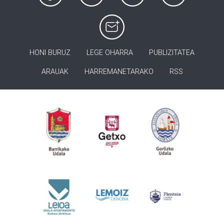
HONI BURUZ
LEGE OHARRA
PUBLIZITATEA
ARAUAK
HARREMANETARAKO
RSS