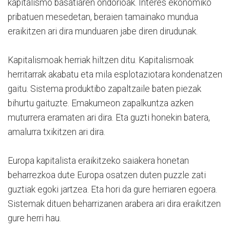
kapitalismo basatiaren ondorioak. Interes ekonomiko
pribatuen mesedetan, beraien tamainako mundua
eraikitzen ari dira munduaren jabe diren dirudunak.
Kapitalismoak herriak hiltzen ditu. Kapitalismoak
herritarrak akabatu eta mila esplotaziotara kondenatzen
gaitu. Sistema produktibo zapaltzaile baten piezak
bihurtu gaituzte. Emakumeon zapalkuntza azken
muturrera eramaten ari dira. Eta guzti honekin batera,
amalurra txikitzen ari dira.
Europa kapitalista eraikitzeko saiakera honetan
beharrezkoa dute Europa osatzen duten puzzle zati
guztiak egoki jartzea. Eta hori da gure herriaren egoera.
Sistemak dituen beharrizanen arabera ari dira eraikitzen
gure herri hau.