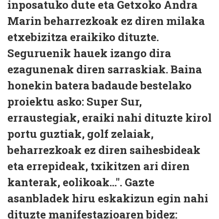
inposatuko dute eta Getxoko Andra
Marin beharrezkoak ez diren milaka
etxebizitza eraikiko dituzte.
Seguruenik hauek izango dira
ezagunenak diren sarraskiak. Baina
honekin batera badaude bestelako
proiektu asko: Super Sur,
erraustegiak, eraiki nahi dituzte kirol
portu guztiak, golf zelaiak,
beharrezkoak ez diren saihesbideak
eta errepideak, txikitzen ari diren
kanterak, eolikoak...". Gazte
asanbladek hiru eskakizun egin nahi
dituzte manifestazioaren bidez: