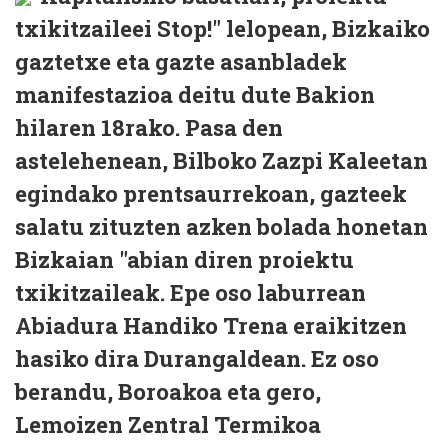
txikitzaileei Stop!" lelopean, Bizkaiko
gaztetxe eta gazte asanbladek
manifestazioa deitu dute Bakion
hilaren 18rako. Pasa den
astelehenean, Bilboko Zazpi Kaleetan
egindako prentsaurrekoan, gazteek
salatu zituzten azken bolada honetan
Bizkaian "abian diren proiektu
txikitzaileak. Epe oso laburrean
Abiadura Handiko Trena eraikitzen
hasiko dira Durangaldean. Ez oso
berandu, Boroakoa eta gero,
Lemoizen Zentral Termikoa