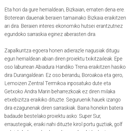
Eta hori da gure herrialdean, Bizkaian, ematen dena ere.
Boterean dauenak beraien tamainako Bizkaia eraikitzen
ari dira. Beraien interes ekonomiko hutsei erantzutnez
egundoko sarraskia eginez aberasten dira.
Zapalkuntza egoera honen adierazle nagusiak ditugu
egun herrialdean abian diren proiektu txikitzaileak. Epe
oso laburrean Abiadura Handiko Trena eraikitzen hasiko
dira Durangaldean. Ez oso berandu, Boroakoa eta gero,
Lemoizen Zentral Termikoa inposatuko dute eta
Getxoko Andra Marin beharrezkoak ez diren milaka
etxebizitza eraikiko dituzte. Seguruenik hauek izango
dira ezagunenak diren sarraskiak. Baina honekin batera
badaude bestelako proiektu asko: Super Sur,
erraustegiak, eraiki nahi dituzte kirol portu guztiak, golf