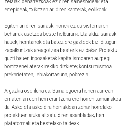
zelaiak, beharrezkoak ez diren saihesbideak eta
errepideak, txikitzen ari diren kanterak, eolikoak...
Egiten ari diren sarraski honek ez du sistemaren
beharrak asetzea beste helbururik. Eta aldiz, sarraski
hauek, herritarrok eta batez ere gazteok bizi ditugun
zapalkuntzak areagotzea besterik ez dakar. Proiektu
guzti hauen inposaketak kapitalismoaren aurpegi
bortitzenei aterak irekiko dizkiete; kontsumismoa,
prekarietatea, lehiakortasuna, pobrezia...
Argazkia oso iluna da. Baina egoera honen aurrean
ematen ari den herri erantzuna ere horren tamainakoa
da. Asko eta asko dira herrialdean zehar horrelako
proiektuen aruka altxatu diren asanbladak, herri
plataformak eta bestelako taldeak.