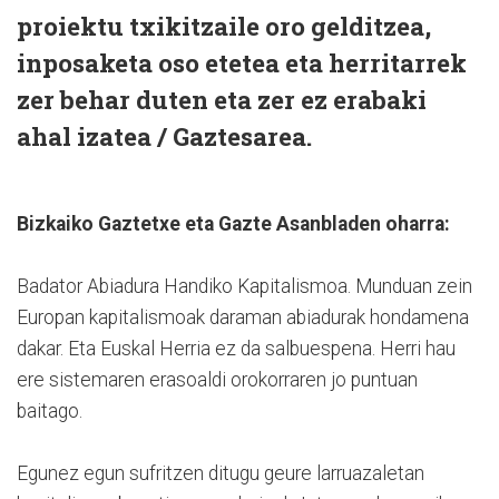
proiektu txikitzaile oro gelditzea,
inposaketa oso etetea eta herritarrek
zer behar duten eta zer ez erabaki
ahal izatea / Gaztesarea.
Bizkaiko Gaztetxe eta Gazte Asanbladen oharra:
Badator Abiadura Handiko Kapitalismoa. Munduan zein
Europan kapitalismoak daraman abiadurak hondamena
dakar. Eta Euskal Herria ez da salbuespena. Herri hau
ere sistemaren erasoaldi orokorraren jo puntuan
baitago.
Egunez egun sufritzen ditugu geure larruazaletan