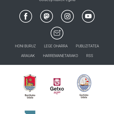
HONI BURUZ
LEGE OHARRA
PUBLIZITATEA
ARAUAK
HARREMANETARAKO
RSS