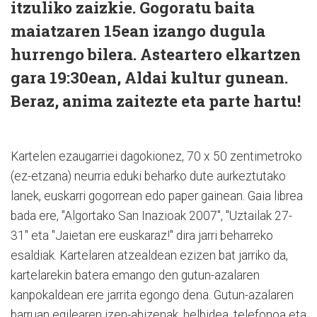
itzuliko zaizkie. Gogoratu baita
maiatzaren 15ean izango dugula
hurrengo bilera. Asteartero elkartzen
gara 19:30ean, Aldai kultur gunean.
Beraz, anima zaitezte eta parte hartu!
Kartelen ezaugarriei dagokionez, 70 x 50 zentimetroko
(ez-etzana) neurria eduki beharko dute aurkeztutako
lanek, euskarri gogorrean edo paper gainean. Gaia librea
bada ere, "Algortako San Inazioak 2007", "Uztailak 27-
31" eta "Jaietan ere euskaraz!" dira jarri beharreko
esaldiak. Kartelaren atzealdean ezizen bat jarriko da,
kartelarekin batera emango den gutun-azalaren
kanpokaldean ere jarrita egongo dena. Gutun-azalaren
barruan egilearen izen-abizenak, helbidea, telefonoa eta