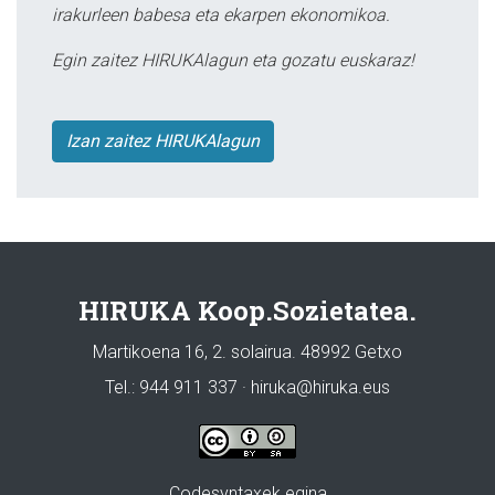
irakurleen babesa eta ekarpen ekonomikoa.
Egin zaitez HIRUKAlagun eta gozatu euskaraz!
Izan zaitez HIRUKAlagun
HIRUKA Koop.Sozietatea.
Martikoena 16, 2. solairua. 48992 Getxo
Tel.: 944 911 337 · hiruka@hiruka.eus
Codesyntaxek egina