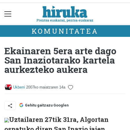
KOMUNITATEA
Ekainaren 5era arte dago
San Inaziotarako kartela
aurkezteko aukera
Ukberri
2007ko maiatzaren 14a
Gehitu gaitzazu Googlen
Uztailaren 27tik 31ra, Algortan
ospatuko diren San Inazio jaien