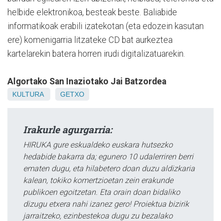
helbide elektronikoa, besteak beste. Baliabide
informatikoak erabili izatekotan (eta edozein kasutan
ere) komenigarria litzateke CD bat aurkeztea
kartelarekin batera horren irudi digitalizatuarekin.
Algortako San Inaziotako Jai Batzordea
KULTURA
GETXO
Irakurle agurgarria:
HIRUKA gure eskualdeko euskara hutsezko
hedabide bakarra da; egunero 10 udalerriren berri
ematen dugu, eta hilabetero doan duzu aldizkaria
kalean, tokiko komertzioetan zein erakunde
publikoen egoitzetan. Eta orain doan bidaliko
dizugu etxera nahi izanez gero! Proiektua bizirik
jarraitzeko, ezinbestekoa dugu zu bezalako