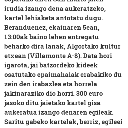
irudia izango dena aukeratzeko,
kartel lehiaketa antotatu dugu.
Beranduenez, ekainaren 5ean,
13:00ak baino lehen entregatu
beharko dira lanak, Algortako kultur
etxean (Villamonte A-8). Data hori
igarota, jai batzordeko kideek
osatutako epaimahaiak erabakiko du
zein den irabazlea eta horrela
jakinaraziko dio horri. 300 euro
jasoko ditu jaietako kartel gisa
aukeratua izango denaren egileak.
Saritu gabeko kartelak, berriz, egileei