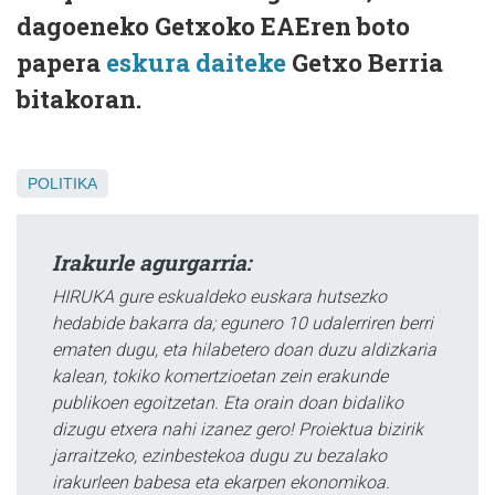
dagoeneko Getxoko EAEren boto
papera
eskura daiteke
Getxo Berria
bitakoran.
POLITIKA
Irakurle agurgarria:
HIRUKA gure eskualdeko euskara hutsezko
hedabide bakarra da; egunero 10 udalerriren berri
ematen dugu, eta hilabetero doan duzu aldizkaria
kalean, tokiko komertzioetan zein erakunde
publikoen egoitzetan. Eta orain doan bidaliko
dizugu etxera nahi izanez gero! Proiektua bizirik
jarraitzeko, ezinbestekoa dugu zu bezalako
irakurleen babesa eta ekarpen ekonomikoa.