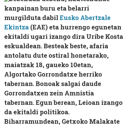
kanpainan buru eta belarri
murgilduta dabil
Eusko Abertzale
Ekintza
(EAE) eta hurrengo egunetan
ekitaldi ugari izango dira Uribe Kosta
eskualdean. Besteak beste, afaria
antolatu dute ostiral honetarako,
maiatzak 18, gaueko 10etan,
Algortako Gorrondatxe herriko
tabernan. Bonoak salgai daude
Gorrondatxen zein Amnistia
tabernan. Egun berean, Leioan izango
da ekitaldi politikoa.
Biharramundean, Getxoko Malakate