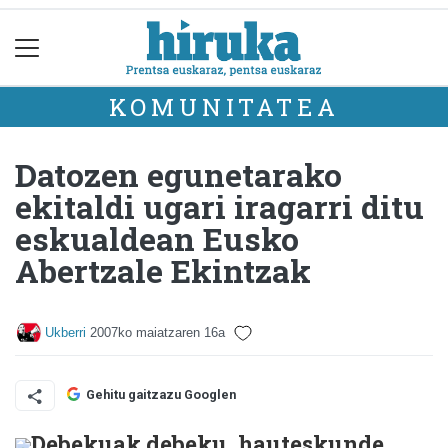
KOMUNITATEA
Datozen egunetarako
ekitaldi ugari iragarri ditu
eskualdean Eusko
Abertzale Ekintzak
Ukberri
2007ko maiatzaren 16a
Gehitu gaitzazu Googlen
Debekuak debeku, hauteskunde