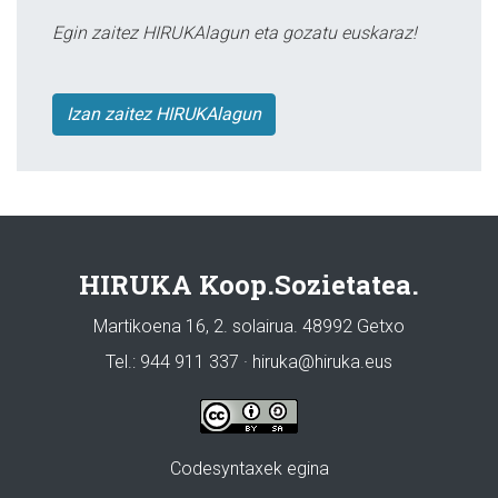
Egin zaitez HIRUKAlagun eta gozatu euskaraz!
Izan zaitez HIRUKAlagun
HIRUKA Koop.Sozietatea.
Martikoena 16, 2. solairua. 48992 Getxo
Tel.: 944 911 337 · hiruka@hiruka.eus
Codesyntaxek egina