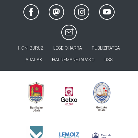
HONI BURUZ
LEGE OHARRA
PUBLIZITATEA
ARAUAK
HARREMANETARAKO
RSS