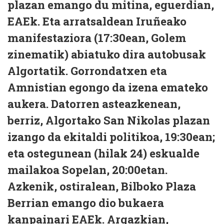
plazan emango du mitina, eguerdian,
EAEk. Eta arratsaldean Iruñeako
manifestaziora (17:30ean, Golem
zinematik) abiatuko dira autobusak
Algortatik. Gorrondatxen eta
Amnistian egongo da izena emateko
aukera. Datorren asteazkenean,
berriz, Algortako San Nikolas plazan
izango da ekitaldi politikoa, 19:30ean;
eta ostegunean (hilak 24) eskualde
mailakoa Sopelan, 20:00etan.
Azkenik, ostiralean, Bilboko Plaza
Berrian emango dio bukaera
kanpainari EAEk. Argazkian,