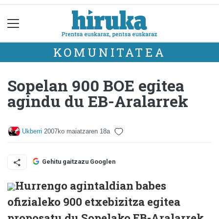
KOMUNITATEA
Sopelan 900 BOE egitea
agindu du EB-Aralarrek
Ukberri
2007ko maiatzaren 18a
Gehitu gaitzazu Googlen
Hurrengo agintaldian babes
ofizialeko 900 etxebizitza egitea
proposatu du Sopelako EB-Aralarrek.