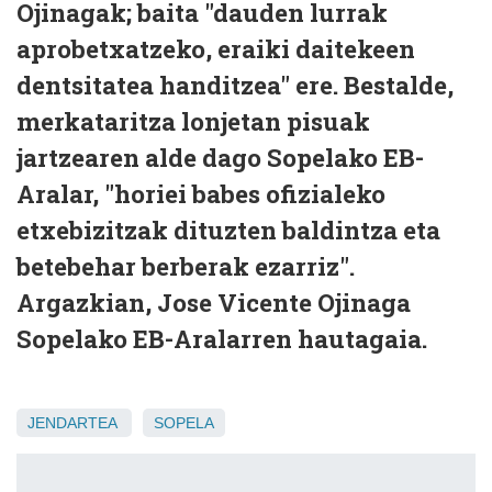
Ojinagak; baita "dauden lurrak
aprobetxatzeko, eraiki daitekeen
dentsitatea handitzea" ere. Bestalde,
merkataritza lonjetan pisuak
jartzearen alde dago Sopelako EB-
Aralar, "horiei babes ofizialeko
etxebizitzak dituzten baldintza eta
betebehar berberak ezarriz".
Argazkian, Jose Vicente Ojinaga
Sopelako EB-Aralarren hautagaia.
JENDARTEA
SOPELA