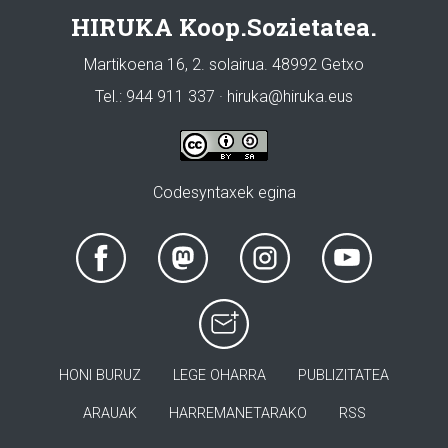
HIRUKA Koop.Sozietatea.
Martikoena 16, 2. solairua. 48992 Getxo
Tel.: 944 911 337 · hiruka@hiruka.eus
Codesyntaxek egina
HONI BURUZ
LEGE OHARRA
PUBLIZITATEA
ARAUAK
HARREMANETARAKO
RSS