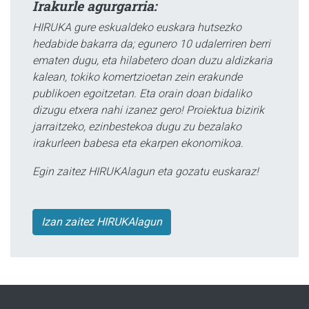
Irakurle agurgarria:
HIRUKA gure eskualdeko euskara hutsezko
hedabide bakarra da; egunero 10 udalerriren berri
ematen dugu, eta hilabetero doan duzu aldizkaria
kalean, tokiko komertzioetan zein erakunde
publikoen egoitzetan. Eta orain doan bidaliko
dizugu etxera nahi izanez gero! Proiektua bizirik
jarraitzeko, ezinbestekoa dugu zu bezalako
irakurleen babesa eta ekarpen ekonomikoa.
Egin zaitez HIRUKAlagun eta gozatu euskaraz!
Izan zaitez HIRUKAlagun