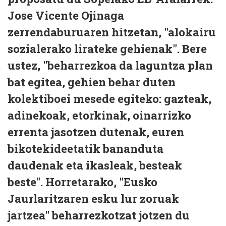
Jose Vicente Ojinaga
zerrendaburuaren hitzetan, "alokairu
sozialerako lirateke gehienak". Bere
ustez, "beharrezkoa da laguntza plan
bat egitea, gehien behar duten
kolektiboei mesede egiteko: gazteak,
adinekoak, etorkinak, oinarrizko
errenta jasotzen dutenak, euren
bikotekideetatik bananduta
daudenak eta ikasleak, besteak
beste". Horretarako, "Eusko
Jaurlaritzaren esku lur zoruak
jartzea" beharrezkotzat jotzen du