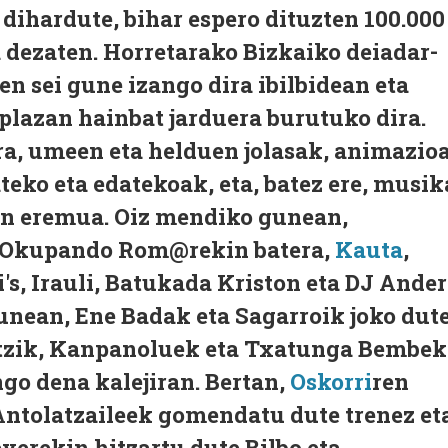
dihardute, bihar espero dituzten 100.000
 dezaten. Horretarako Bizkaiko deiadar-
n sei gune izango dira ibilbidean eta
 plazan hainbat jarduera burutuko dira.
ra, umeen eta helduen jolasak, animazioa
ateko eta edatekoak, eta, batez ere, musik
en eremua. Oiz mendiko gunean,
o Okupando Rom@rekin batera,
Kauta
,
i's, Irauli, Batukada Kriston eta DJ Ander
gunean, Ene Badak eta Sagarroik joko dute
tzik, Kanpanoluek eta Txatunga Bembek
go dena kalejiran. Bertan,
Oskorri
ren
Antolatzaileek gomendatu dute trenez et
everekin hitzartu dute Bilbo eta