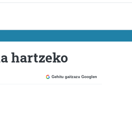
ia hartzeko
Gehitu gaitzazu Googlen