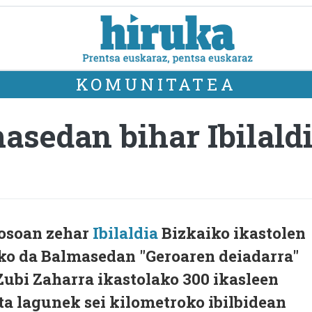
KOMUNITATEA
asedan bihar Ibilald
 osoan zehar
Ibilaldia
Bizkaiko ikastolen
uko da Balmasedan "Geroaren deiadarra"
 Zubi Zaharra ikastolako 300 ikasleen
ta lagunek sei kilometroko ibilbidean