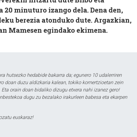
a 20 minuturo izango dela. Dena den,
leku berezia atonduko dute. Argazkian,
 San Mamesen egindako ekimena.
a hutsezko hedabide bakarra da; egunero 10 udalerriren
ero doan duzu aldizkaria kalean, tokiko komertzioetan zein
 Eta orain doan bidaliko dizugu etxera nahi izanez gero!
ezinbestekoa dugu zu bezalako irakurleen babesa eta ekarpen
ozatu euskaraz!