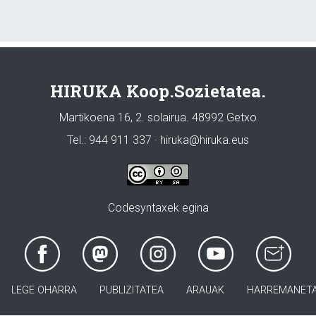
HIRUKA Koop.Sozietatea.
Martikoena 16, 2. solairua. 48992 Getxo
Tel.: 944 911 337 · hiruka@hiruka.eus
Codesyntaxek egina
LEGE OHARRA
PUBLIZITATEA
ARAUAK
HARREMANET