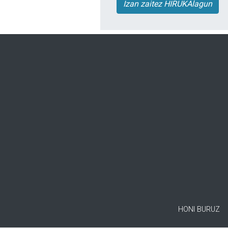
Izan zaitez HIRUKAlagun
HONI BURUZ