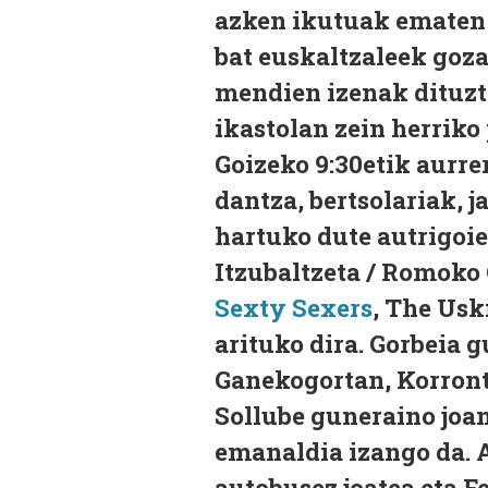
azken ikutuak ematen 
bat euskaltzaleek goza
mendien izenak dituzte
ikastolan zein herriko
Goizeko 9:30etik aurre
dantza, bertsolariak, j
hartuko dute autrigoi
Itzubaltzeta / Romok
Sexty Sexers
, The Usk
arituko dira. Gorbeia 
Ganekogortan, Korron
Sollube guneraino joan
emanaldia izango da. 
autobusez joatea eta F