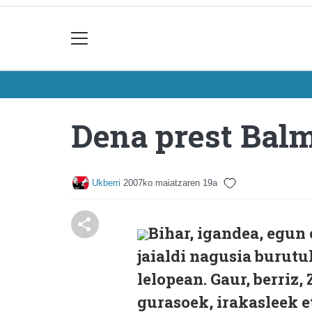
Dena prest Balm
Ukberri
2007ko maiatzaren 19a
Bihar, igandea, egun
jaialdi nagusia burut
lelopean. Gaur, berriz,
gurasoek, irakasleek e