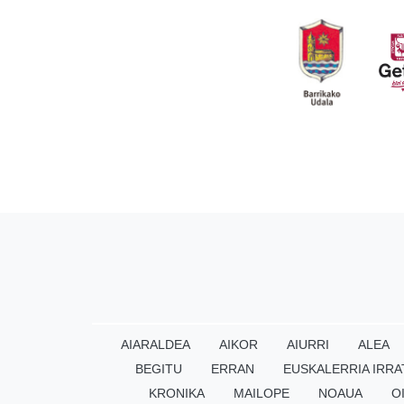
AIARALDEA
AIKOR
AIURRI
ALEA
BEGITU
ERRAN
EUSKALERRIA IRRA
KRONIKA
MAILOPE
NOAUA
O