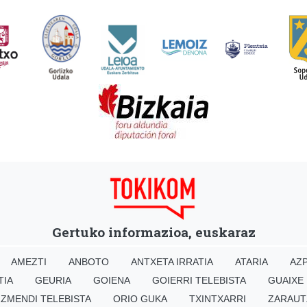
Gertuko informazioa, euskaraz
AMEZTI
ANBOTO
ANTXETA IRRATIA
ATARIA
AZP
TIA
GEURIA
GOIENA
GOIERRI TELEBISTA
GUAIXE
IZMENDI TELEBISTA
ORIO GUKA
TXINTXARRI
ZARAUT