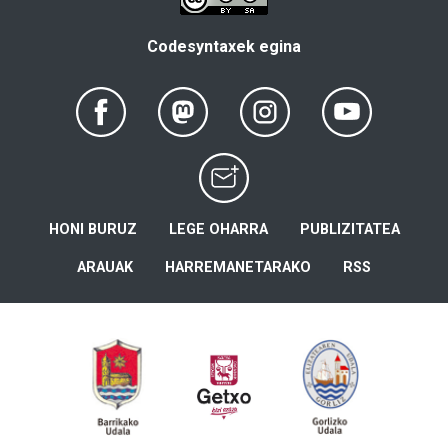
Codesyntaxek egina
HONI BURUZ
LEGE OHARRA
PUBLIZITATEA
ARAUAK
HARREMANETARAKO
RSS