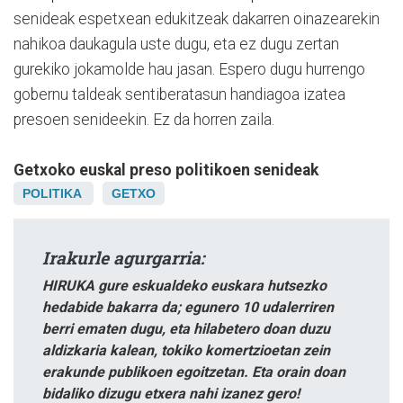
senideak espetxean edukitzeak dakarren oinazearekin
nahikoa daukagula uste dugu, eta ez dugu zertan
gurekiko jokamolde hau jasan. Espero dugu hurrengo
gobernu taldeak sentiberatasun handiagoa izatea
presoen senideekin. Ez da horren zaila.
Getxoko euskal preso politikoen senideak
POLITIKA
GETXO
Irakurle agurgarria:
HIRUKA gure eskualdeko euskara hutsezko
hedabide bakarra da; egunero 10 udalerriren
berri ematen dugu, eta hilabetero doan duzu
aldizkaria kalean, tokiko komertzioetan zein
erakunde publikoen egoitzetan. Eta orain doan
bidaliko dizugu etxera nahi izanez gero!