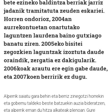
bete ezineko baldintza berriak jarriz
jadanik tramitatuta zeuden eskariei.
Horren ondorioz, 2004an
aurrekontuetan onartutako
laguntzen laurdena baino gutxiago
banatu ziren. 2005eko bisitei
zegozkien laguntzak izoztuta daude
oraindik, zergatia ez dakigularik.
2006koak arautu ere egin gabe daude,
eta 2007koen berririk ez dugu.
Alperrik saiatu gara behin eta berriz zinegotzi horrekin
eta gobernu taldeko beste batzuekin auzia bideratzen,
eta alperrik eman du hitza alkateak plenoan. Gure