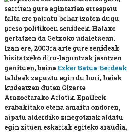
sarritan gure agintarien errespetu
falta ere pairatu behar izaten dugu
preso politikoen senideek. Halaxe
gertatzen da Getxoko udaletxean.
Izan ere, 2003ra arte gure senideak
bisitatzeko diru-laguntzak jasotzen
genituen, baina
Ezker Batua-Berdeak
taldeak zapuztu egin du hori, haiek
kudeatzen duten Gizarte
Arazoetarako Arlotik. Epaileek
erabakitako etena amaitu ondoren,
aipatu alderdiko zinegotziak aldatu
egin zituen eskariak egiteko araudia,