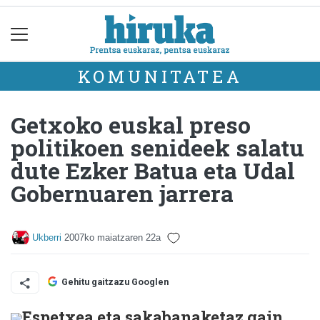
KOMUNITATEA
Getxoko euskal preso
politikoen senideek salatu
dute Ezker Batua eta Udal
Gobernuaren jarrera
Ukberri
2007ko maiatzaren 22a
Gehitu gaitzazu Googlen
Espetxea eta sakabanaketaz gain,