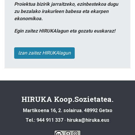
Proiektua bizirik jarraitzeko, ezinbestekoa dugu
zu bezalako irakurleen babesa eta ekarpen
ekonomikoa.
Egin zaitez HIRUKAlagun eta gozatu euskaraz!
Izan zaitez HIRUKAlagun
HIRUKA Koop.Sozietatea.
Martikoena 16, 2. solairua. 48992 Getxo
Tel.: 944 911 337 · hiruka@hiruka.eus