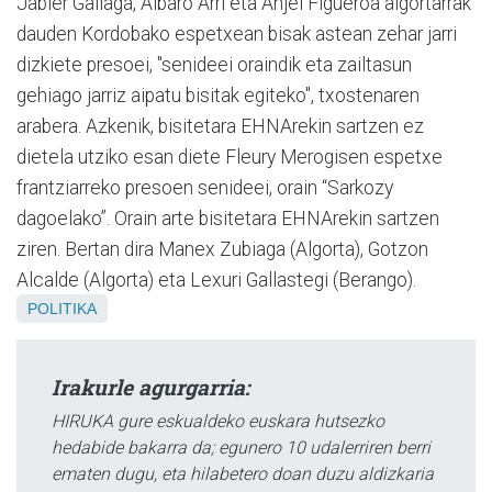
Jabier Gallaga, Albaro Arri eta Anjel Figueroa algortarrak
dauden Kordobako espetxean bisak astean zehar jarri
dizkiete presoei, "senideei oraindik eta zailtasun
gehiago jarriz aipatu bisitak egiteko", txostenaren
arabera. Azkenik, bisitetara EHNArekin sartzen ez
dietela utziko esan diete Fleury Merogisen espetxe
frantziarreko presoen senideei, orain “Sarkozy
dagoelako”. Orain arte bisitetara EHNArekin sartzen
ziren. Bertan dira Manex Zubiaga (Algorta), Gotzon
Alcalde (Algorta) eta Lexuri Gallastegi (Berango).
POLITIKA
Irakurle agurgarria:
HIRUKA gure eskualdeko euskara hutsezko
hedabide bakarra da; egunero 10 udalerriren berri
ematen dugu, eta hilabetero doan duzu aldizkaria