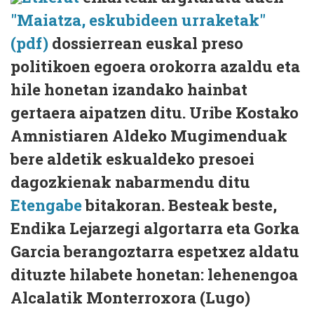
"Maiatza, eskubideen urraketak"
(pdf)
dossierrean euskal preso
politikoen egoera orokorra azaldu eta
hile honetan izandako hainbat
gertaera aipatzen ditu. Uribe Kostako
Amnistiaren Aldeko Mugimenduak
bere aldetik eskualdeko presoei
dagozkienak nabarmendu ditu
Etengabe
bitakoran. Besteak beste,
Endika Lejarzegi algortarra eta Gorka
Garcia berangoztarra espetxez aldatu
dituzte hilabete honetan: lehenengoa
Alcalatik Monterroxora (Lugo)