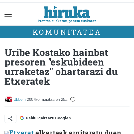
KOMUNITATEA
Uribe Kostako hainbat
presoren "eskubideen
urraketaz" ohartarazi du
Etxeratek
Ukberri
2007ko maiatzaren 25a
Gehitu gaitzazu Googlen
Etxerat
elkarteak argitaratu duen