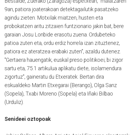
Bestalde, Zuerako (Zaragoza) espetxean, "maiatzaren
9an, patiora joaterakoan detektagailutik pasatzeko
agindu zieten. Motxilak miatzen, husten eta
probokatzen aritu zitzaien funtzionario jakin bat, bere
garaian Josu Lonbide erasotu zuena. Ordubeteko
patioa zuten eta, ordu erdiz horrela izan zituztenez,
patiora ez ateratzea erabaki zuten", azaldu dutenez.
"Gertaera hauengatik, euskal preso politikoei, bi zigor
sartu eta, 75.1 artikulua aplikatu diete, isolamendura
zigortuz", gaineratu du Etxeratek. Bertan dira
eskualdeko Martin Etxegarai (Berango), Olga Sanz
(Sopela), Txabi Moreno (Sopela) eta Iñaki Bilbao
(Urduliz).
Senideei oztopoak