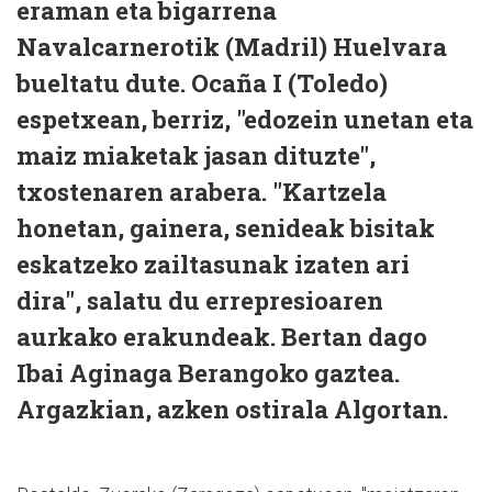
eraman eta bigarrena
Navalcarnerotik (Madril) Huelvara
bueltatu dute. Ocaña I (Toledo)
espetxean, berriz, "edozein unetan eta
maiz miaketak jasan dituzte",
txostenaren arabera. "Kartzela
honetan, gainera, senideak bisitak
eskatzeko zailtasunak izaten ari
dira", salatu du errepresioaren
aurkako erakundeak. Bertan dago
Ibai Aginaga Berangoko gaztea.
Argazkian, azken ostirala Algortan.