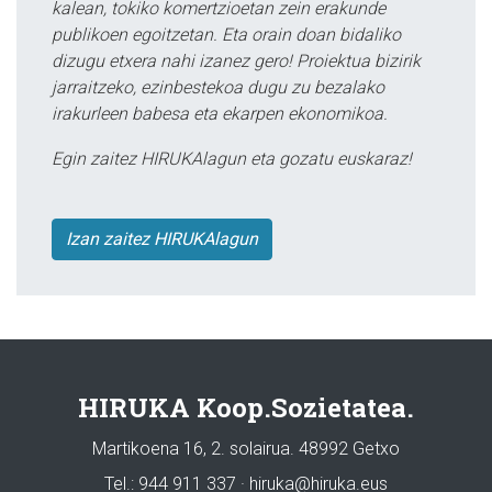
kalean, tokiko komertzioetan zein erakunde
publikoen egoitzetan. Eta orain doan bidaliko
dizugu etxera nahi izanez gero! Proiektua bizirik
jarraitzeko, ezinbestekoa dugu zu bezalako
irakurleen babesa eta ekarpen ekonomikoa.
Egin zaitez HIRUKAlagun eta gozatu euskaraz!
Izan zaitez HIRUKAlagun
HIRUKA Koop.Sozietatea.
Martikoena 16, 2. solairua. 48992 Getxo
Tel.: 944 911 337 · hiruka@hiruka.eus