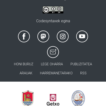
Codesyntaxek egina
HONI BURUZ
LEGE OHARRA
PUBLIZITATEA
ARAUAK
HARREMANETARAKO
RSS