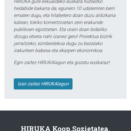
HIRUKA gure eskualdeko euskara hutsezko
hedabide bakarra da; egunero 10 udalerriren berri
ematen dugu, eta hilabetero doan duzu aldizkaria
kalean, tokiko komertzioetan zein erakunde
publikoen egoitzetan. Eta orain doan bidaliko
dizugu etxera nahi izanez gero! Proiektua bizirik
jarraitzeko, ezinbestekoa dugu zu bezalako
irakurleen babesa eta ekarpen ekonomikoa.
Egin zaitez HIRUKAlagun eta gozatu euskaraz!
Izan zaitez HIRUKAlagun
HIRUKA Koop.Sozietatea.