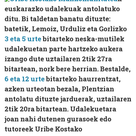
euskarazko udalekuak antolatuko
ditu. Bi taldetan banatu dituzte:
batetik, Lemoiz, Urduliz eta Gorlizko
3 eta 5 urte
bitarteko neska-mutilek
udalekuetan parte hartzeko aukera
izango dute uztailaren 2tik 27ra
bitartean, nork bere herrian. Bestalde,
6 eta 12 urte
bitarteko haurrentzat,
azken urteotan bezala, Plentzian
antolatu dituzte jarduerak, uztailaren
2tik 20ra bitartean. Udalekuetara
joan nahi dutenen gurasoek edo
tutoreek Uribe Kostako