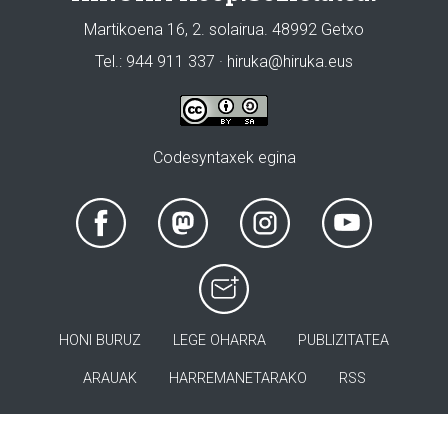
Martikoena 16, 2. solairua. 48992 Getxo
Tel.: 944 911 337 · hiruka@hiruka.eus
Codesyntaxek egina
HONI BURUZ
LEGE OHARRA
PUBLIZITATEA
ARAUAK
HARREMANETARAKO
RSS