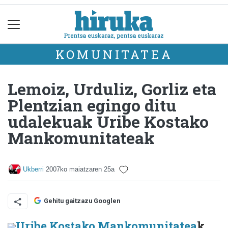
KOMUNITATEA
Lemoiz, Urduliz, Gorliz eta
Plentzian egingo ditu
udalekuak Uribe Kostako
Mankomunitateak
Ukberri
2007ko maiatzaren 25a
Gehitu gaitzazu Googlen
Uribe Kostako Mankomunitatea
k