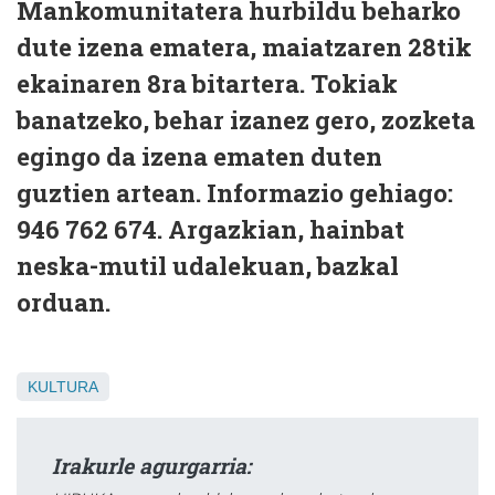
Mankomunitatera hurbildu beharko
dute izena ematera, maiatzaren 28tik
ekainaren 8ra bitartera. Tokiak
banatzeko, behar izanez gero, zozketa
egingo da izena ematen duten
guztien artean. Informazio gehiago:
946 762 674. Argazkian, hainbat
neska-mutil udalekuan, bazkal
orduan.
KULTURA
Irakurle agurgarria: