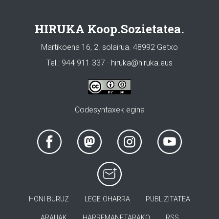
HIRUKA Koop.Sozietatea.
Martikoena 16, 2. solairua. 48992 Getxo
Tel.: 944 911 337 · hiruka@hiruka.eus
Codesyntaxek egina
HONI BURUZ
LEGE OHARRA
PUBLIZITATEA
ARAUAK
HARREMANETARAKO
RSS