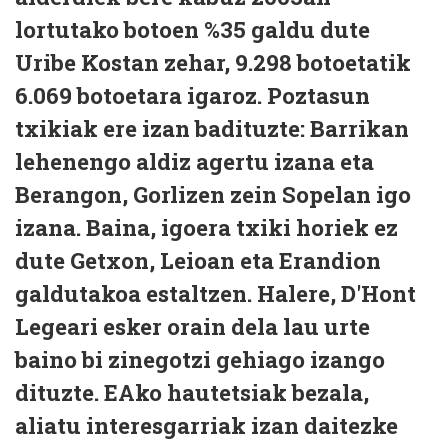
lortutako botoen %35 galdu dute
Uribe Kostan zehar, 9.298 botoetatik
6.069 botoetara igaroz. Poztasun
txikiak ere izan badituzte: Barrikan
lehenengo aldiz agertu izana eta
Berangon, Gorlizen zein Sopelan igo
izana. Baina, igoera txiki horiek ez
dute Getxon, Leioan eta Erandion
galdutakoa estaltzen. Halere, D'Hont
Legeari esker orain dela lau urte
baino bi zinegotzi gehiago izango
dituzte. EAko hautetsiak bezala,
aliatu interesgarriak izan daitezke