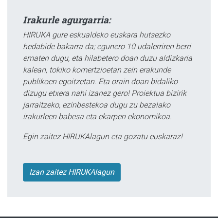
Irakurle agurgarria:
HIRUKA gure eskualdeko euskara hutsezko
hedabide bakarra da; egunero 10 udalerriren berri
ematen dugu, eta hilabetero doan duzu aldizkaria
kalean, tokiko komertzioetan zein erakunde
publikoen egoitzetan. Eta orain doan bidaliko
dizugu etxera nahi izanez gero! Proiektua bizirik
jarraitzeko, ezinbestekoa dugu zu bezalako
irakurleen babesa eta ekarpen ekonomikoa.
Egin zaitez HIRUKAlagun eta gozatu euskaraz!
Izan zaitez HIRUKAlagun