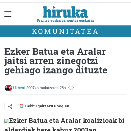
KOMUNITATEA
Ezker Batua eta Aralar
jaitsi arren zinegotzi
gehiago izango dituzte
Ukberri
2007ko maiatzaren 28a
Gehitu gaitzazu Googlen
Ezker Batua eta Aralar koalizioak bi
alderdiek bere kabuz 2003an