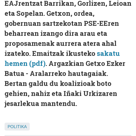
EAJrentzat Barrikan, Gorlizen, Leioan
eta Sopelan. Getxon, ordea,
gobernuan sartzekotan PSE-EEren
beharrean izango dira arau eta
proposamenak aurrera atera ahal
izateko. Emaitzak ikusteko
sakatu
hemen (pdf)
. Argazkian Getxo Ezker
Batua - Aralarreko hautagaiak.
Bertan galdu du koalizioak boto
gehien, nahiz eta Iñaki Urkizaren
jesarlekua mantendu.
POLITIKA