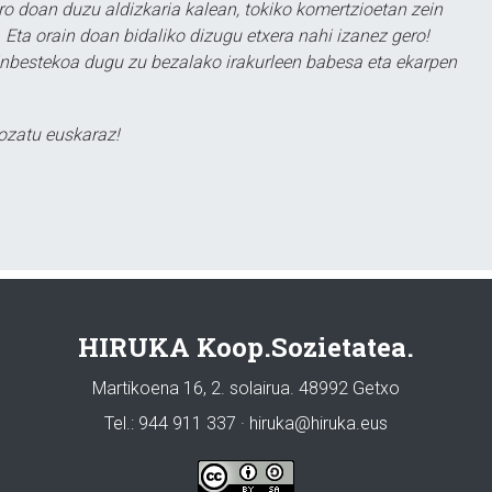
ero doan duzu aldizkaria kalean, tokiko komertzioetan zein
 Eta orain doan bidaliko dizugu etxera nahi izanez gero!
ezinbestekoa dugu zu bezalako irakurleen babesa eta ekarpen
ozatu euskaraz!
HIRUKA Koop.Sozietatea.
Martikoena 16, 2. solairua. 48992 Getxo
Tel.: 944 911 337 · hiruka@hiruka.eus