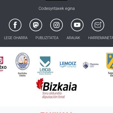
Codesyntaxek egina
LEGE OHARRA
PUBLIZITATEA
ARAUAK
HARREMANET