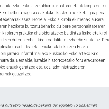
 nahitaezko eskolatze aldian irakastorduetatik kanpo egiten
. Bere helburu nagusia eskolako ikasleen heziketa garapena
betebeharrak asez. Horrela, Eskola Kirola ekimenak, aukera
raren heziketa bultzatu beharko du, bere pertsonalitatearen
irolaren praktika ahalbideratzeko baldintza fisiko eta kirol
artzen duten zenbait kirol modalitate ezberdin sustatuz. Ber
iziplinako araubidea eta lehiaketak finkatzea Eusko
ni jarraiki, infantil mailako Euskadiko Eskolarteko Kirol
rra da. Bestalde, lurralde historikoetako foru erakundeen
oko arauak garatzea eta, udal administrazioaren
ogramak gauzatzea.
a hutsezko hedabide bakarra da; egunero 10 udalerriren