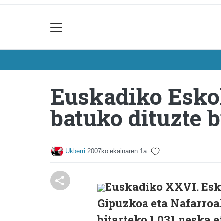
Euskadiko Eskol
batuko dituzte 
Ukberri
2007ko ekainaren 1a
Euskadiko XXVI. Esko
Gipuzkoa eta Nafarroak
bitarteko 1.031 neska e