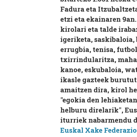
Fadura eta Itzubaltzet
etzi eta ekainaren 9an
kirolari eta talde iraba
igeriketa, saskibaloia,
errugbia, tenisa, futbol 
txirrindularitza, mahai
kanoe, eskubaloia, wat
ikasle gazteek burutut
amaitzen dira, kirol h
"egokia den lehiaketan
helburu direlarik", Eu
iturriek nabarmendu d
Euskal Xake Federazi