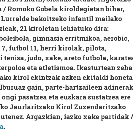
a / Romoko Gobela kiroldegietan bihar,
. Lurralde bakoitzeko infantil mailako
zleak, 21 kiroletan lehiatuko dira:
 boleibola, gimnasia erritmikoa, aerobic,
7, futbol 11, herri kirolak, pilota,
 tenisa, judo, xake, areto futbola, karate
erpoloa eta atletismoa. Ikasturtean zeha
ako kirol ekintzak azken ekitaldi honet
elburuaz gain, parte-hartzaileen adinera
 ongi pasatzea eta euskara sustatzea ere
sko Jaurlaritzako Kirol Zuzendaritzako
utenez. Argazkian, iazko xake partidak 
oa
.