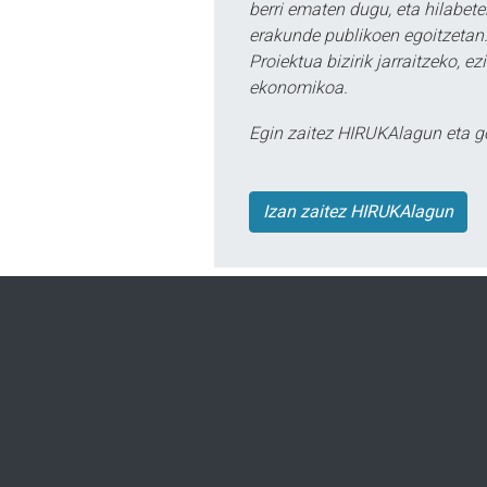
berri ematen dugu, eta hilabet
erakunde publikoen egoitzetan.
Proiektua bizirik jarraitzeko, 
ekonomikoa.
Egin zaitez HIRUKAlagun eta g
Izan zaitez HIRUKAlagun