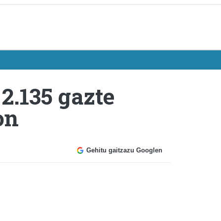
2.135 gazte
on
Gehitu gaitzazu Googlen