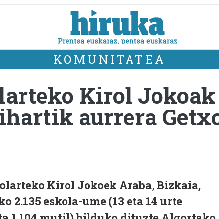
KOMUNITATEA
arteko Kirol Jokoak 
bihartik aurrera Getx
larteko Kirol Jokoek Araba, Bizkaia,
o 2.135 eskola-ume (13 eta 14 urte
ta 1.104 mutil) bilduko dituzte Algortako