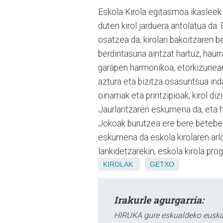
Eskola Kirola egitasmoa ikasleek
duten kirol jarduera antolatua da
osatzea da, kirolari bakoitzaren 
berdintasuna aintzat hartuz, haur
garapen harmonikoa, etorkizunean k
aztura eta bizitza osasuntsua ind
oinarriak eta printzipioak, kirol d
Jaurlaritzaren eskumena da, eta ho
Jokoak burutzea ere bere betebeha
eskumena da eskola kirolaren arl
lankidetzarekin, eskola kirola pr
KIROLAK
GETXO
Irakurle agurgarria:
HIRUKA gure eskualdeko euskar