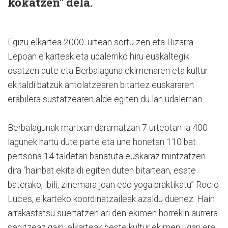
kokatzen" dela.
Egizu elkartea 2000. urtean sortu zen eta Bizarra
Lepoan elkarteak eta udalerriko hiru euskaltegik
osatzen dute eta Berbalaguna ekimenaren eta kultur
ekitaldi batzuk antolatzearen bitartez euskararen
erabilera sustatzearen alde egiten du lan udalerrian.
Berbalagunak martxan daramatzan 7 urteotan ia 400
lagunek hartu dute parte eta une honetan 110 bat
pertsona 14 taldetan banatuta euskaraz mintzatzen
dira "hainbat ekitaldi egiten duten bitartean, esate
baterako, ibili, zinemara joan edo yoga praktikatu” Rocio
Luces, elkarteko koordinatzaileak azaldu duenez. Hain
arrakastatsu suertatzen ari den ekimen horrekin aurrera
segitzeaz gain, elkarteak beste kultur ekimen ugari ere