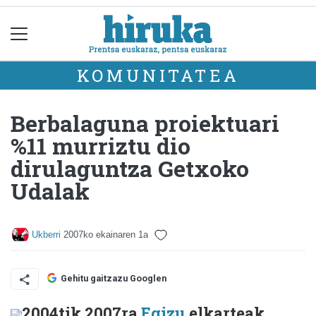
KOMUNITATEA
Berbalaguna proiektuari
%11 murriztu dio
dirulaguntza Getxoko
Udalak
Ukberri
2007ko ekainaren 1a
Gehitu gaitzazu Googlen
2004tik 2007ra
Egizu
elkarteak