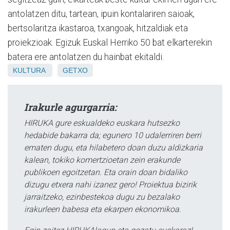
antolatzen ditu, tartean, ipuin kontalariren saioak,
bertsolaritza ikastaroa, txangoak, hitzaldiak eta
proiekzioak. Egizuk Euskal Herriko 50 bat elkarterekin
batera ere antolatzen du hainbat ekitaldi.
KULTURA
GETXO
Irakurle agurgarria:
HIRUKA gure eskualdeko euskara hutsezko
hedabide bakarra da; egunero 10 udalerriren berri
ematen dugu, eta hilabetero doan duzu aldizkaria
kalean, tokiko komertzioetan zein erakunde
publikoen egoitzetan. Eta orain doan bidaliko
dizugu etxera nahi izanez gero! Proiektua bizirik
jarraitzeko, ezinbestekoa dugu zu bezalako
irakurleen babesa eta ekarpen ekonomikoa.