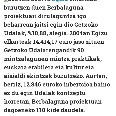
burutzen duen Berbalaguna
proiektuari dirulaguntza igo
beharrean jaitsi egin dio Getxoko
Udalak, %10,88, alegia. 2004an Egizu
elkarteak 14.414,17 euro jaso zituen
Getxoko Udalarengandik 90
mintzalagunen mintza praktikak,
euskara erabilera eta kultur eta
aisialdi ekintzak burutzeko. Aurten,
berriz, 12.846 euroko inbertsioa baino
ez du egin Udalak kontzeptu
horretan, Berbalaguna proiektuan
dagoeneko 110 kide daudela.