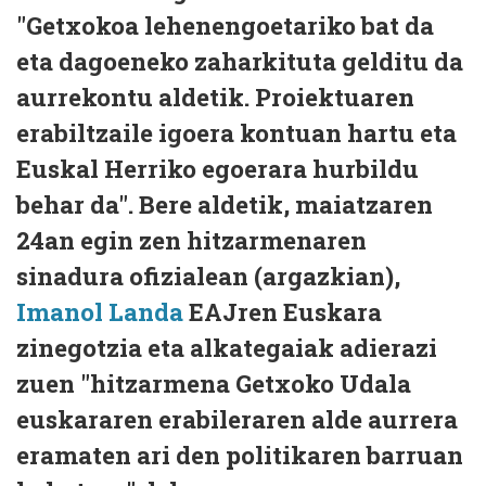
"Getxokoa lehenengoetariko bat da
eta dagoeneko zaharkituta gelditu da
aurrekontu aldetik. Proiektuaren
erabiltzaile igoera kontuan hartu eta
Euskal Herriko egoerara hurbildu
behar da". Bere aldetik, maiatzaren
24an egin zen hitzarmenaren
sinadura ofizialean (argazkian),
Imanol Landa
EAJren Euskara
zinegotzia eta alkategaiak adierazi
zuen "hitzarmena Getxoko Udala
euskararen erabileraren alde aurrera
eramaten ari den politikaren barruan