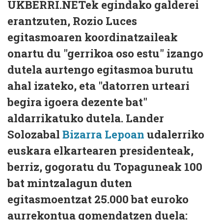
UKBERRI.NETek egindako galderei
erantzuten, Rozio Luces
egitasmoaren koordinatzaileak
onartu du "gerrikoa oso estu" izango
dutela aurtengo egitasmoa burutu
ahal izateko, eta "datorren urteari
begira igoera dezente bat"
aldarrikatuko dutela. Lander
Solozabal
Bizarra Lepoan
udalerriko
euskara elkartearen presidenteak,
berriz, gogoratu du Topaguneak 100
bat mintzalagun duten
egitasmoentzat 25.000 bat euroko
aurrekontua gomendatzen duela: