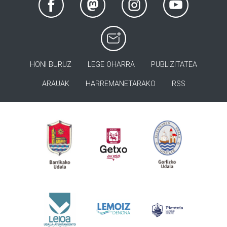
HONI BURUZ
LEGE OHARRA
PUBLIZITATEA
ARAUAK
HARREMANETARAKO
RSS