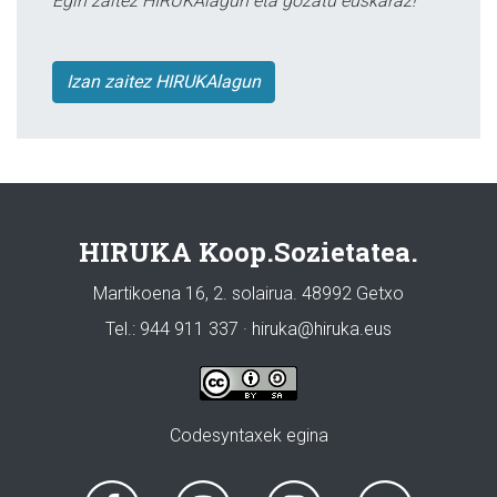
Egin zaitez HIRUKAlagun eta gozatu euskaraz!
Izan zaitez HIRUKAlagun
HIRUKA Koop.Sozietatea.
Martikoena 16, 2. solairua. 48992 Getxo
Tel.: 944 911 337 · hiruka@hiruka.eus
Codesyntaxek egina