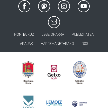
HONI BURUZ
LEGE OHARRA
PUBLIZITATEA
ARAUAK
HARREMANETARAKO
RSS