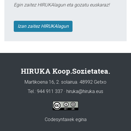
Egin zaitez HIRUKAlagun eta gozatu euskaraz!
Izan zaitez HIRUKAlagun
HIRUKA Koop.Sozietatea.
Martikoena 16, 2. solairua. 48992 Getxo
Tel.: 944 911 337 · hiruka@hiruka.eus
Codesyntaxek egina