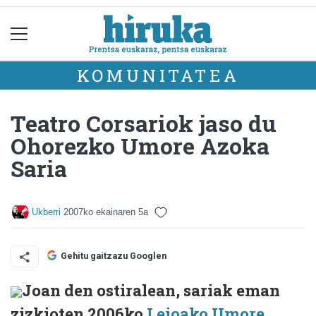
KOMUNITATEA
Teatro Corsariok jaso du
Ohorezko Umore Azoka
Saria
Ukberri
2007ko ekainaren 5a
Gehitu gaitzazu Googlen
Joan den ostiralean, sariak eman
zizkioten 2006ko
Leioako Umore