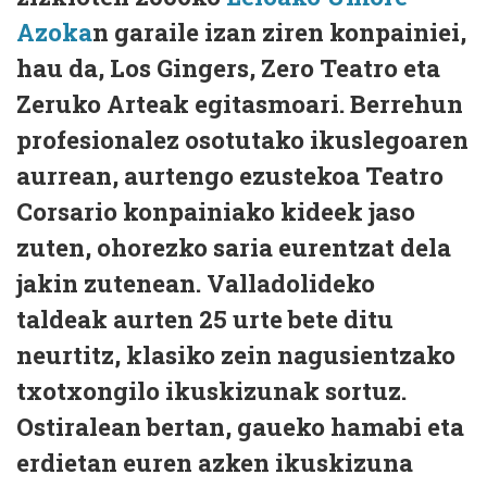
Azoka
n garaile izan ziren konpainiei,
hau da, Los Gingers, Zero Teatro eta
Zeruko Arteak egitasmoari. Berrehun
profesionalez osotutako ikuslegoaren
aurrean, aurtengo ezustekoa Teatro
Corsario konpainiako kideek jaso
zuten, ohorezko saria eurentzat dela
jakin zutenean. Valladolideko
taldeak aurten 25 urte bete ditu
neurtitz, klasiko zein nagusientzako
txotxongilo ikuskizunak sortuz.
Ostiralean bertan, gaueko hamabi eta
erdietan euren azken ikuskizuna