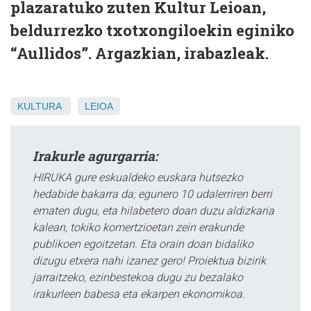
plazaratuko zuten Kultur Leioan,
beldurrezko txotxongiloekin eginiko
“Aullidos”. Argazkian, irabazleak.
KULTURA
LEIOA
Irakurle agurgarria:
HIRUKA gure eskualdeko euskara hutsezko
hedabide bakarra da; egunero 10 udalerriren berri
ematen dugu, eta hilabetero doan duzu aldizkaria
kalean, tokiko komertzioetan zein erakunde
publikoen egoitzetan. Eta orain doan bidaliko
dizugu etxera nahi izanez gero! Proiektua bizirik
jarraitzeko, ezinbestekoa dugu zu bezalako
irakurleen babesa eta ekarpen ekonomikoa.