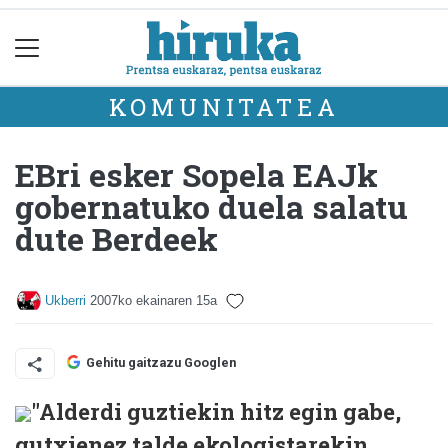
KOMUNITATEA
EBri esker Sopela EAJk
gobernatuko duela salatu
dute Berdeek
Ukberri
2007ko ekainaren 15a
Gehitu gaitzazu Googlen
"Alderdi guztiekin hitz egin gabe,
gutxienez talde ekologistarekin,