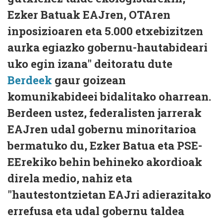
Ezker Batuak EAJren, OTAren
inposizioaren eta 5.000 etxebizitzen
aurka egiazko gobernu-hautabideari
uko egin izana" deitoratu dute
Berdeek
gaur goizean
komunikabideei bidalitako oharrean.
Berdeen ustez, federalisten jarrerak
EAJren udal gobernu minoritarioa
bermatuko du, Ezker Batua eta PSE-
EErekiko behin behineko akordioak
direla medio, nahiz eta
"hautestontzietan EAJri adierazitako
errefusa eta udal gobernu taldea