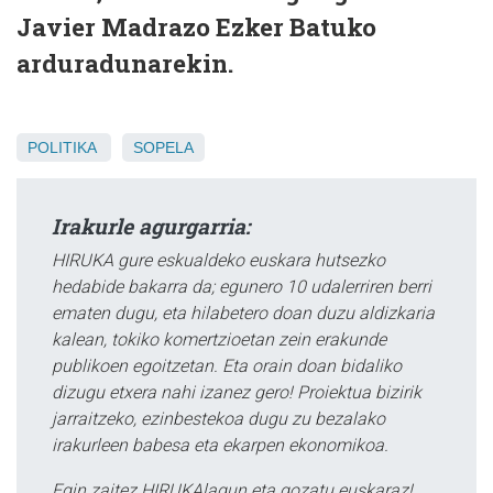
Javier Madrazo Ezker Batuko
arduradunarekin.
POLITIKA
SOPELA
Irakurle agurgarria:
HIRUKA gure eskualdeko euskara hutsezko
hedabide bakarra da; egunero 10 udalerriren berri
ematen dugu, eta hilabetero doan duzu aldizkaria
kalean, tokiko komertzioetan zein erakunde
publikoen egoitzetan. Eta orain doan bidaliko
dizugu etxera nahi izanez gero! Proiektua bizirik
jarraitzeko, ezinbestekoa dugu zu bezalako
irakurleen babesa eta ekarpen ekonomikoa.
Egin zaitez HIRUKAlagun eta gozatu euskaraz!