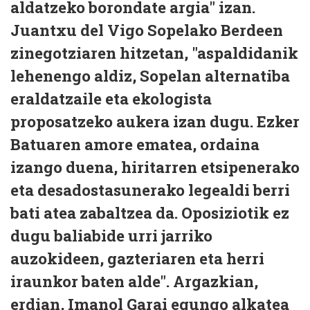
aldatzeko borondate argia" izan.
Juantxu del Vigo Sopelako Berdeen
zinegotziaren hitzetan, "aspaldidanik
lehenengo aldiz, Sopelan alternatiba
eraldatzaile eta ekologista
proposatzeko aukera izan dugu. Ezker
Batuaren amore ematea, ordaina
izango duena, hiritarren etsipenerako
eta desadostasunerako legealdi berri
bati atea zabaltzea da. Oposiziotik ez
dugu baliabide urri jarriko
auzokideen, gazteriaren eta herri
iraunkor baten alde". Argazkian,
erdian, Imanol Garai egungo alkatea