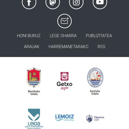
HONI BURUZ
LEGE OHARRA
PUBLIZITATEA
ARAUAK
HARREMANETARAKO
RSS