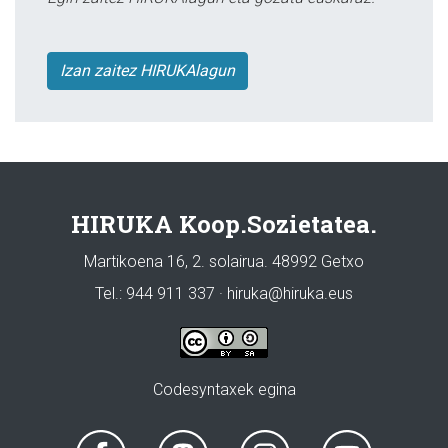
Izan zaitez HIRUKAlagun
HIRUKA Koop.Sozietatea.
Martikoena 16, 2. solairua. 48992 Getxo
Tel.: 944 911 337 · hiruka@hiruka.eus
Codesyntaxek egina