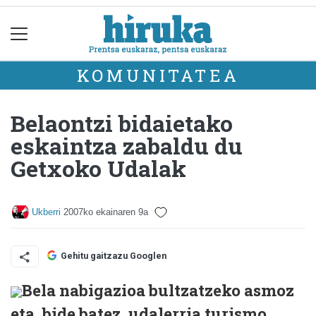
KOMUNITATEA
Belaontzi bidaietako
eskaintza zabaldu du
Getxoko Udalak
Ukberri
2007ko ekainaren 9a
Gehitu gaitzazu Googlen
Bela nabigazioa bultzatzeko asmoz
eta, bide batez, udalerria turismo