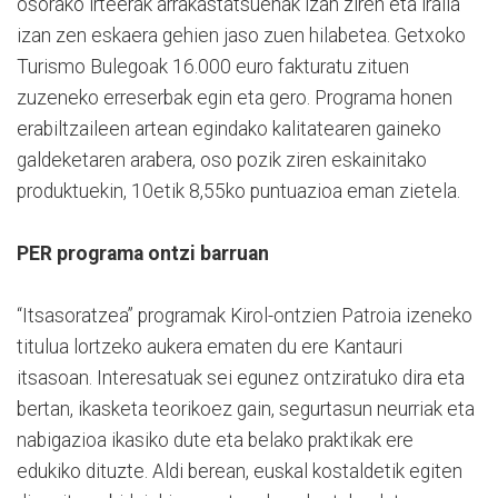
osorako irteerak arrakastatsuenak izan ziren eta iraila
izan zen eskaera gehien jaso zuen hilabetea. Getxoko
Turismo Bulegoak 16.000 euro fakturatu zituen
zuzeneko erreserbak egin eta gero. Programa honen
erabiltzaileen artean egindako kalitatearen gaineko
galdeketaren arabera, oso pozik ziren eskainitako
produktuekin, 10etik 8,55ko puntuazioa eman zietela.
PER programa ontzi barruan
“Itsasoratzea” programak Kirol-ontzien Patroia izeneko
titulua lortzeko aukera ematen du ere Kantauri
itsasoan. Interesatuak sei egunez ontziratuko dira eta
bertan, ikasketa teorikoez gain, segurtasun neurriak eta
nabigazioa ikasiko dute eta belako praktikak ere
edukiko dituzte. Aldi berean, euskal kostaldetik egiten