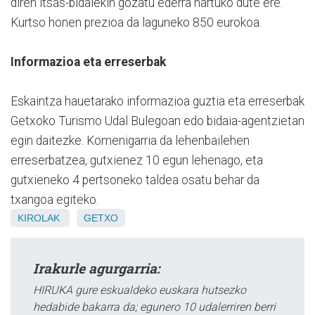
diren itsas-bidaiekin gozatu ederra hartuko dute ere.
Kurtso honen prezioa da laguneko 850 eurokoa.
Informazioa eta erreserbak
Eskaintza hauetarako informazioa guztia eta erreserbak
Getxoko Turismo Udal Bulegoan edo bidaia-agentzietan
egin daitezke. Komenigarria da lehenbailehen
erreserbatzea, gutxienez 10 egun lehenago, eta
gutxieneko 4 pertsoneko taldea osatu behar da
txangoa egiteko.
KIROLAK
GETXO
Irakurle agurgarria:
HIRUKA gure eskualdeko euskara hutsezko
hedabide bakarra da; egunero 10 udalerriren berri