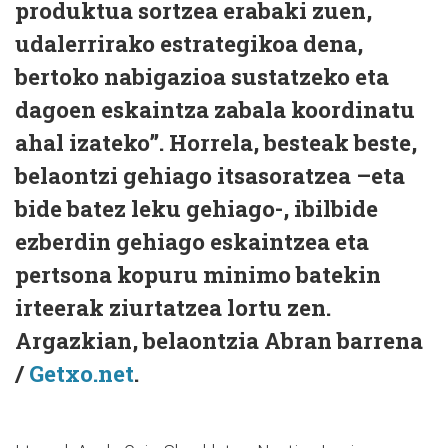
produktua sortzea erabaki zuen,
udalerrirako estrategikoa dena,
bertoko nabigazioa sustatzeko eta
dagoen eskaintza zabala koordinatu
ahal izateko”. Horrela, besteak beste,
belaontzi gehiago itsasoratzea –eta
bide batez leku gehiago-, ibilbide
ezberdin gehiago eskaintzea eta
pertsona kopuru minimo batekin
irteerak ziurtatzea lortu zen.
Argazkian, belaontzia Abran barrena
/
Getxo.net
.