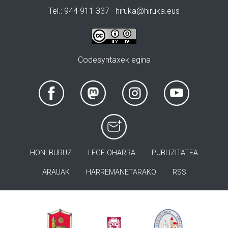
Tel.: 944 911 337 · hiruka@hiruka.eus
Codesyntaxek egina
HONI BURUZ
LEGE OHARRA
PUBLIZITATEA
ARAUAK
HARREMANETARAKO
RSS