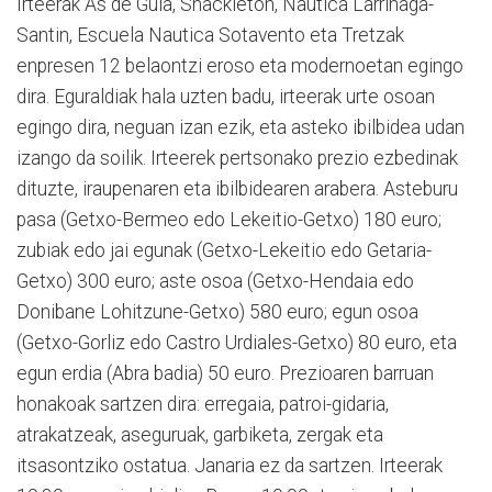
Irteerak As de Guia, Shackleton, Nautica Larrinaga-
Santin, Escuela Nautica Sotavento eta Tretzak
enpresen 12 belaontzi eroso eta modernoetan egingo
dira. Eguraldiak hala uzten badu, irteerak urte osoan
egingo dira, neguan izan ezik, eta asteko ibilbidea udan
izango da soilik. Irteerek pertsonako prezio ezbedinak
dituzte, iraupenaren eta ibilbidearen arabera. Asteburu
pasa (Getxo-Bermeo edo Lekeitio-Getxo) 180 euro;
zubiak edo jai egunak (Getxo-Lekeitio edo Getaria-
Getxo) 300 euro; aste osoa (Getxo-Hendaia edo
Donibane Lohitzune-Getxo) 580 euro; egun osoa
(Getxo-Gorliz edo Castro Urdiales-Getxo) 80 euro, eta
egun erdia (Abra badia) 50 euro. Prezioaren barruan
honakoak sartzen dira: erregaia, patroi-gidaria,
atrakatzeak, aseguruak, garbiketa, zergak eta
itsasontziko ostatua. Janaria ez da sartzen. Irteerak