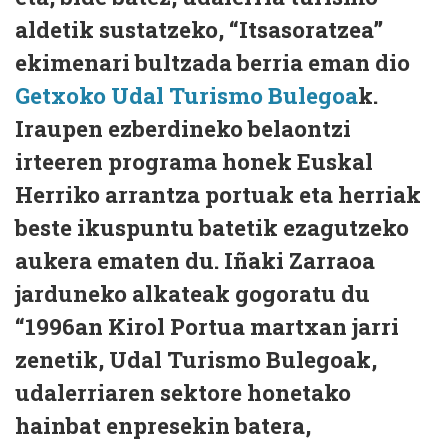
aldetik sustatzeko, “Itsasoratzea”
ekimenari bultzada berria eman dio
Getxoko Udal Turismo Bulegoa
k.
Iraupen ezberdineko belaontzi
irteeren programa honek Euskal
Herriko arrantza portuak eta herriak
beste ikuspuntu batetik ezagutzeko
aukera ematen du. Iñaki Zarraoa
jarduneko alkateak gogoratu du
“1996an Kirol Portua martxan jarri
zenetik, Udal Turismo Bulegoak,
udalerriaren sektore honetako
hainbat enpresekin batera,