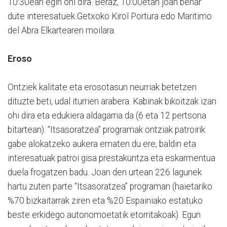
10:30ean egin ohi dira. Beraz, 10:00etan joan behar
dute interesatuek Getxoko Kirol Portura edo Maritimo
del Abra Elkartearen moilara.
Eroso
Ontziek kalitate eta erosotasun neurriak betetzen
dituzte beti, udal iturrien arabera. Kabinak bikoitzak izan
ohi dira eta edukiera aldagarria da (6 eta 12 pertsona
bitartean). “Itsasoratzea” programak ontziak patroirik
gabe alokatzeko aukera ematen du ere, baldin eta
interesatuak patroi gisa prestakuntza eta eskarmentua
duela frogatzen badu. Joan den urtean 226 lagunek
hartu zuten parte “Itsasoratzea” programan (haietariko
%70 bizkaitarrak ziren eta %20 Espainiako estatuko
beste erkidego autonomoetatik etorritakoak). Egun