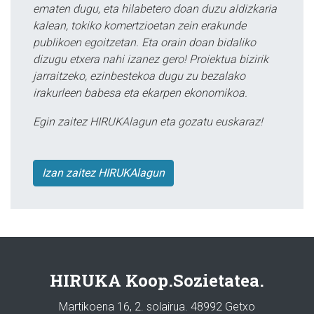
ematen dugu, eta hilabetero doan duzu aldizkaria
kalean, tokiko komertzioetan zein erakunde
publikoen egoitzetan. Eta orain doan bidaliko
dizugu etxera nahi izanez gero! Proiektua bizirik
jarraitzeko, ezinbestekoa dugu zu bezalako
irakurleen babesa eta ekarpen ekonomikoa.
Egin zaitez HIRUKAlagun eta gozatu euskaraz!
Izan zaitez HIRUKAlagun
HIRUKA Koop.Sozietatea.
Martikoena 16, 2. solairua. 48992 Getxo