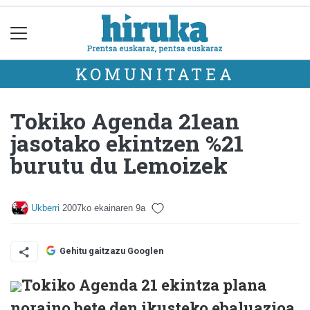
KOMUNITATEA
Tokiko Agenda 21ean
jasotako ekintzen %21
burutu du Lemoizek
Ukberri
2007ko ekainaren 9a
Gehitu gaitzazu Googlen
Tokiko Agenda 21 ekintza plana
noraino bete den ikusteko ebaluazioa