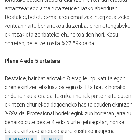
amaitzear edo amaituta zeuden iazko abenduan.
Bestalde, betetze‑mailaren emaitzak interpretatzeko,
kontuan hartu beharrekoa da zenbat diren etengabeko
ekintzak eta zenbateko ehunekoa den hori. Kasu
horretan, betetze‑maila %27,59koa da.
Plana 4 edo 5 urtetara
Bestalde, hainbat arlotako 8 eragile inplikatuta egon
diren ekintzen ebaluazioa egin da. Eta hortik honako
ondorio hau atera da: teknikari horiek parte hartu duten
ekintzen ehunekoa dagoeneko hasita dauden ekintzen
%89a da. Profesional horiek eginkizun horretan jarraitu
beharko dute beste 4 edo 5 urte gehiagotan, horixe
baita ekintza‑planerako aurreikusitako iraupena.
JENDARTEA
LEMOIZ