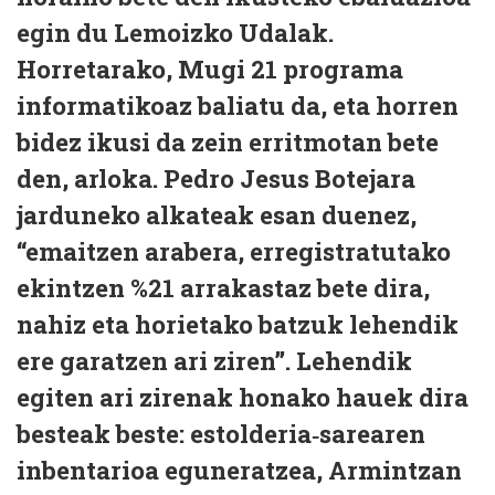
egin du Lemoizko Udalak.
Horretarako, Mugi 21 programa
informatikoaz baliatu da, eta horren
bidez ikusi da zein erritmotan bete
den, arloka. Pedro Jesus Botejara
jarduneko alkateak esan duenez,
“emaitzen arabera, erregistratutako
ekintzen %21 arrakastaz bete dira,
nahiz eta horietako batzuk lehendik
ere garatzen ari ziren”. Lehendik
egiten ari zirenak honako hauek dira
besteak beste: estolderia‑sarearen
inbentarioa eguneratzea, Armintzan