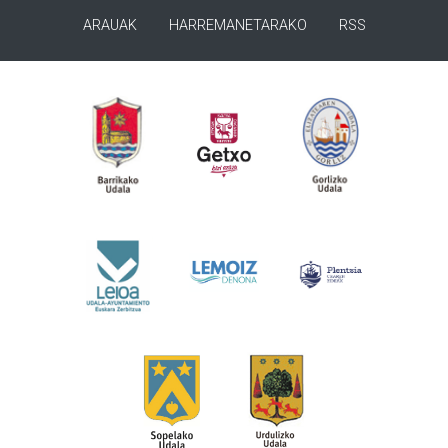
ARAUAK
HARREMANETARAKO
RSS