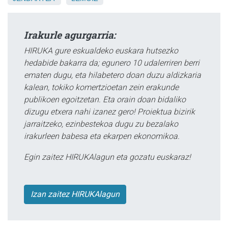
Irakurle agurgarria:
HIRUKA gure eskualdeko euskara hutsezko
hedabide bakarra da; egunero 10 udalerriren berri
ematen dugu, eta hilabetero doan duzu aldizkaria
kalean, tokiko komertzioetan zein erakunde
publikoen egoitzetan. Eta orain doan bidaliko
dizugu etxera nahi izanez gero! Proiektua bizirik
jarraitzeko, ezinbestekoa dugu zu bezalako
irakurleen babesa eta ekarpen ekonomikoa.
Egin zaitez HIRUKAlagun eta gozatu euskaraz!
Izan zaitez HIRUKAlagun