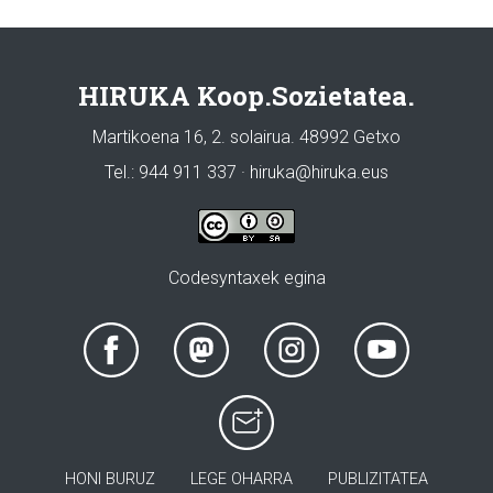
HIRUKA Koop.Sozietatea.
Martikoena 16, 2. solairua. 48992 Getxo
Tel.: 944 911 337 · hiruka@hiruka.eus
Codesyntaxek egina
HONI BURUZ
LEGE OHARRA
PUBLIZITATEA