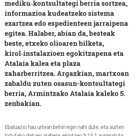
mediku‑kontsultategi berria sortzea,
informazioa kudeatzeko sistema
ezartzea edo espedienteen jarraipena
egitea. Halaber, abian da, besteak
beste, etxeko olioaren bilketa,
kirol‑instalazioen egokitzapena eta
Atalaia kalea eta plaza
zaharberritzea. Argazkian, martxoan
zabaldu zuten osasun-kontsultategi
berria, Armintzako Atalaia kaleko 5.
zenbakian.
Ebaluazio hau urtean behin egin nahi dute, eta aurten
lortutako datuen arabera, ekintzen %15,1 aurreratuta,