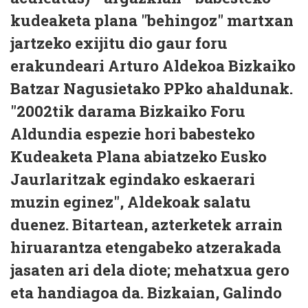
kudeaketa plana "behingoz" martxan
jartzeko exijitu dio gaur foru
erakundeari Arturo Aldekoa Bizkaiko
Batzar Nagusietako PPko ahaldunak.
"2002tik darama Bizkaiko Foru
Aldundia espezie hori babesteko
Kudeaketa Plana abiatzeko Eusko
Jaurlaritzak egindako eskaerari
muzin eginez", Aldekoak salatu
duenez. Bitartean, azterketek arrain
hiruarantza etengabeko atzerakada
jasaten ari dela diote; mehatxua gero
eta handiagoa da. Bizkaian, Galindo