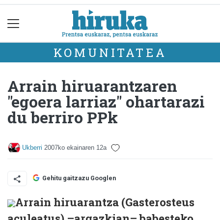
KOMUNITATEA
Arrain hiruarantzaren
"egoera larriaz" ohartarazi
du berriro PPk
Ukberri
2007ko ekainaren 12a
Gehitu gaitzazu Googlen
Arrain hiruarantza (Gasterosteus
aculeatus) –argazkian– babesteko