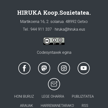
HIRUKA Koop.Sozietatea.
Martikoena 16, 2. solairua. 48992 Getxo
Tel.: 944 911 337 · hiruka@hiruka.eus
Codesyntaxek egina
HONI BURUZ
LEGE OHARRA
PUBLIZITATEA
ARAUAK
HARREMANETARAKO
RSS