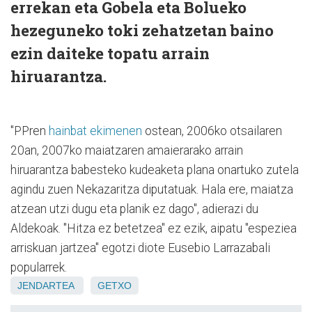
errekan eta Gobela eta Bolueko
hezeguneko toki zehatzetan baino
ezin daiteke topatu arrain
hiruarantza.
"PPren
hainbat ekimenen
ostean, 2006ko otsailaren
20an, 2007ko maiatzaren amaierarako arrain
hiruarantza babesteko kudeaketa plana onartuko zutela
agindu zuen Nekazaritza diputatuak. Hala ere, maiatza
atzean utzi dugu eta planik ez dago", adierazi du
Aldekoak. "Hitza ez betetzea" ez ezik, aipatu "espeziea
arriskuan jartzea" egotzi diote Eusebio Larrazabali
popularrek.
JENDARTEA
GETXO