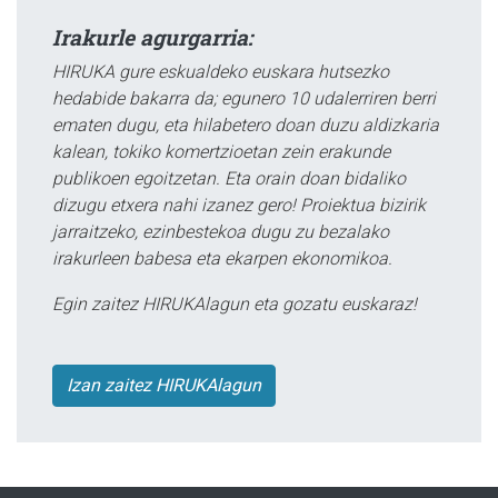
Irakurle agurgarria:
HIRUKA gure eskualdeko euskara hutsezko
hedabide bakarra da; egunero 10 udalerriren berri
ematen dugu, eta hilabetero doan duzu aldizkaria
kalean, tokiko komertzioetan zein erakunde
publikoen egoitzetan. Eta orain doan bidaliko
dizugu etxera nahi izanez gero! Proiektua bizirik
jarraitzeko, ezinbestekoa dugu zu bezalako
irakurleen babesa eta ekarpen ekonomikoa.
Egin zaitez HIRUKAlagun eta gozatu euskaraz!
Izan zaitez HIRUKAlagun