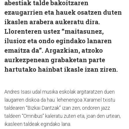
abestiak talde bakoitzaren
ezaugarrien eta hauek osatzen duten
ikaslen arabera aukeratu dira.
Llorenteren ustez “maitasunez,
ilusioz eta ondo egindako lanaren
emaitza da”. Argazkian, atzoko
aurkezpenean grabaketan parte
hartutako hainbat ikasle izan ziren.
Andres Isasi udal musika eskolak argitaratzen duen
laugarren diskoa da hau: lehenengoa Xaramel txistu
taldearen “Bizkai Dantzak” izan zen; ondoren jazz
taldeen “Omnibus” kaleratu zuten eta, joan den urtean,
ikasleen taldeak egindako lana.