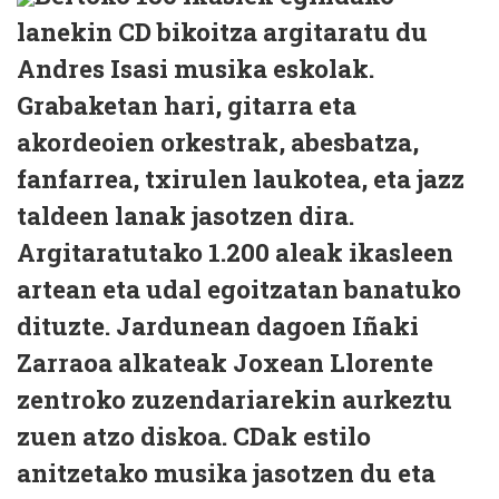
lanekin CD bikoitza argitaratu du
Andres Isasi musika eskolak.
Grabaketan hari, gitarra eta
akordeoien orkestrak, abesbatza,
fanfarrea, txirulen laukotea, eta jazz
taldeen lanak jasotzen dira.
Argitaratutako 1.200 aleak ikasleen
artean eta udal egoitzatan banatuko
dituzte. Jardunean dagoen Iñaki
Zarraoa alkateak Joxean Llorente
zentroko zuzendariarekin aurkeztu
zuen atzo diskoa. CDak estilo
anitzetako musika jasotzen du eta