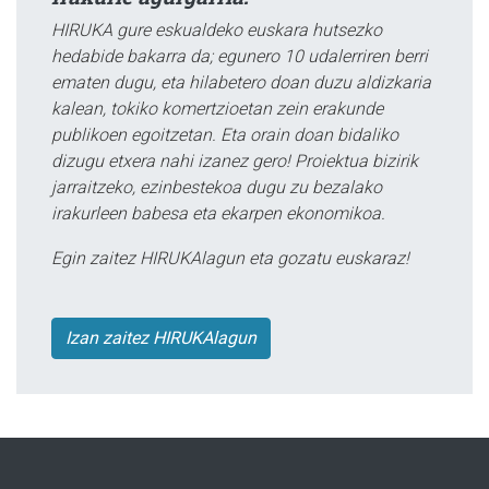
HIRUKA gure eskualdeko euskara hutsezko
hedabide bakarra da; egunero 10 udalerriren berri
ematen dugu, eta hilabetero doan duzu aldizkaria
kalean, tokiko komertzioetan zein erakunde
publikoen egoitzetan. Eta orain doan bidaliko
dizugu etxera nahi izanez gero! Proiektua bizirik
jarraitzeko, ezinbestekoa dugu zu bezalako
irakurleen babesa eta ekarpen ekonomikoa.
Egin zaitez HIRUKAlagun eta gozatu euskaraz!
Izan zaitez HIRUKAlagun