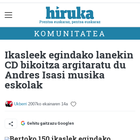
KOMUNITATEA
Ikasleek egindako lanekin
CD bikoitza argitaratu du
Andres Isasi musika
eskolak
Ukberri
2007ko ekainaren 14a
Gehitu gaitzazu Googlen
Bertoko 150 ikaslek egindako