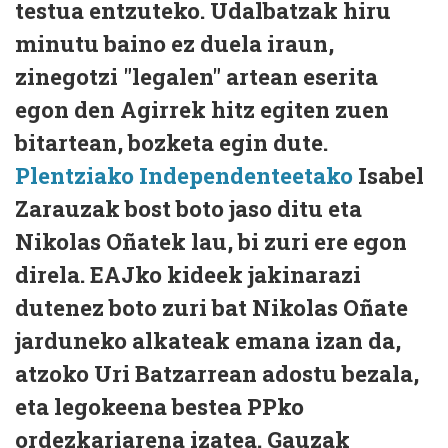
testua entzuteko. Udalbatzak hiru
minutu baino ez duela iraun,
zinegotzi "legalen" artean eserita
egon den Agirrek hitz egiten zuen
bitartean, bozketa egin dute.
Plentziako Independenteetako
Isabel
Zarauzak bost boto jaso ditu eta
Nikolas Oñatek lau, bi zuri ere egon
direla. EAJko kideek jakinarazi
dutenez boto zuri bat Nikolas Oñate
jarduneko alkateak emana izan da,
atzoko Uri Batzarrean adostu bezala,
eta legokeena bestea PPko
ordezkariarena izatea. Gauzak