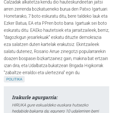
Calzadak alkatetza kendu dio hauteskundeetan jaitsi
arren zerrenda bozkatueneko burua den Patxo Igartuari.
Horretarako, 7 boto eskuratu ditu, bere taldeko lauk eta
Ezker Batua, EA eta PPren boto bana. Igartuak sei boto
eskuratu ditu. EAEko hautetsiek eta jarraitzaileek, berriz,
"dagozkigun jesarlekuak" eskatu dituzte demokrazia
eza salatzen duten kartelak erakutsiz. Ekintzaileek
salatu dutenez, Rosario Arrue zinegotzi popularrarekin
doazen bospasei bizkartzainez gain, makina bat ertzain
izan dira, eta Udalbatza bukatzean Brigada Higikorrak
"zabaltze erraldoi eta ulertezina" egin du.
POLITIKA
Irakurle agurgarria:
HIRUKA gure eskualdeko euskara hutsezko
hedabide bakarra da; egunero 10 udalerriren berri