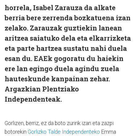
horrela, Isabel Zarauza da alkate
berria bere zerrenda bozkatuena izan
zelako. Zarauzak guztiekin lanean
aritzea saiatuko dela eta elkarrizketa
eta parte hartzea sustatu nahi duela
esan du. EAEk gogoratu du haiekin
ere lan egingo duela agindu zuela
hauteskunde kanpainan zehar.
Argazkian Plentziako
Independenteak.
Gorlizen, berriz, ez da boto zuririk izan eta zazpi
botorekin
Gorlizko Talde Independenteko
Emma