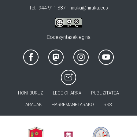
Tel.: 944 911 337 · hiruka@hiruka.eus
Codesyntaxek egina
HONI BURUZ
LEGE OHARRA
PUBLIZITATEA
ARAUAK
HARREMANETARAKO
RSS