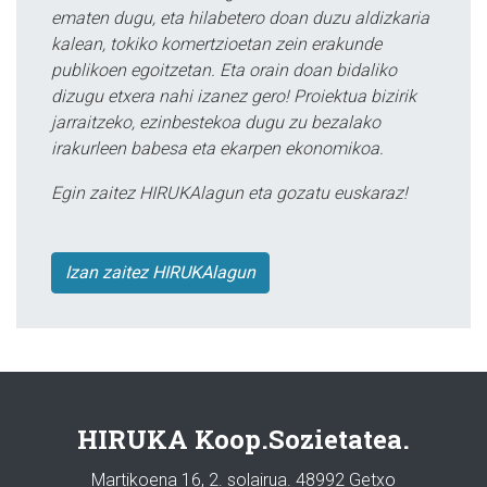
ematen dugu, eta hilabetero doan duzu aldizkaria
kalean, tokiko komertzioetan zein erakunde
publikoen egoitzetan. Eta orain doan bidaliko
dizugu etxera nahi izanez gero! Proiektua bizirik
jarraitzeko, ezinbestekoa dugu zu bezalako
irakurleen babesa eta ekarpen ekonomikoa.
Egin zaitez HIRUKAlagun eta gozatu euskaraz!
Izan zaitez HIRUKAlagun
HIRUKA Koop.Sozietatea.
Martikoena 16, 2. solairua. 48992 Getxo