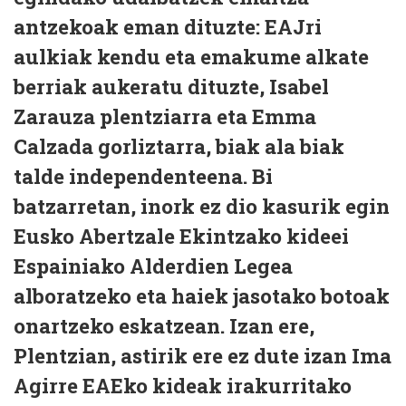
antzekoak eman dituzte: EAJri
aulkiak kendu eta emakume alkate
berriak aukeratu dituzte, Isabel
Zarauza plentziarra eta Emma
Calzada gorliztarra, biak ala biak
talde independenteena. Bi
batzarretan, inork ez dio kasurik egin
Eusko Abertzale Ekintzako kideei
Espainiako Alderdien Legea
alboratzeko eta haiek jasotako botoak
onartzeko eskatzean. Izan ere,
Plentzian, astirik ere ez dute izan Ima
Agirre EAEko kideak irakurritako