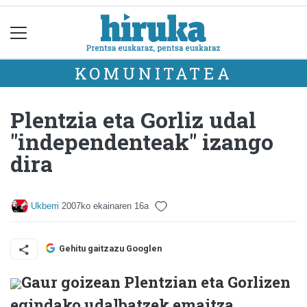
KOMUNITATEA
Plentzia eta Gorliz udal
"independenteak" izango
dira
Ukberri
2007ko ekainaren 16a
Gehitu gaitzazu Googlen
Gaur goizean Plentzian eta Gorlizen
egindako udalbatzek emaitza