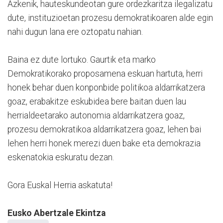
Azkenik, hauteskundeotan gure ordezkaritza ilegalizatu
dute, instituzioetan prozesu demokratikoaren alde egin
nahi dugun lana ere oztopatu nahian.
Baina ez dute lortuko. Gaurtik eta marko
Demokratikorako proposamena eskuan hartuta, herri
honek behar duen konponbide politikoa aldarrikatzera
goaz, erabakitze eskubidea bere baitan duen lau
herrialdeetarako autonomia aldarrikatzera goaz,
prozesu demokratikoa aldarrikatzera goaz, lehen bai
lehen herri honek merezi duen bake eta demokrazia
eskenatokia eskuratu dezan.
Gora Euskal Herria askatuta!
Eusko Abertzale Ekintza