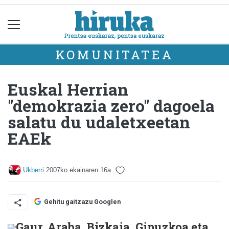
KOMUNITATEA
Euskal Herrian
"demokrazia zero" dagoela
salatu du udaletxeetan
EAEk
Ukberri
2007ko ekainaren 16a
Gehitu gaitzazu Googlen
Gaur, Araba, Bizkaia, Gipuzkoa eta