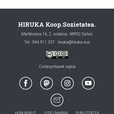
HIRUKA Koop.Sozietatea.
Martikoena 16, 2. solairua. 48992 Getxo
Tel.: 944 911 337 · hiruka@hiruka.eus
Codesyntaxek egina
HONI BURUZ
LEGE OHARRA
PUBLIZITATEA