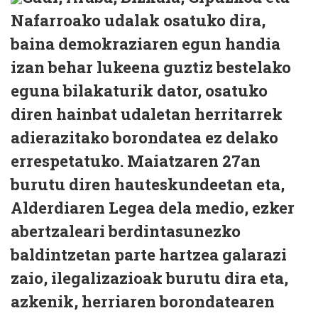
Nafarroako udalak osatuko dira,
baina demokraziaren egun handia
izan behar lukeena guztiz bestelako
eguna bilakaturik dator, osatuko
diren hainbat udaletan herritarrek
adierazitako borondatea ez delako
errespetatuko. Maiatzaren 27an
burutu diren hauteskundeetan eta,
Alderdiaren Legea dela medio, ezker
abertzaleari berdintasunezko
baldintzetan parte hartzea galarazi
zaio, ilegalizazioak burutu dira eta,
azkenik, herriaren borondatearen