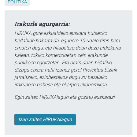
POLITIKA
Irakurle agurgarria:
HIRUKA gure eskualdeko euskara hutsezko
hedabide bakarra da; egunero 10 udalerriren berri
ematen dugu, eta hilabetero doan duzu aldizkaria
kalean, tokiko komertzioetan zein erakunde
publikoen egoitzetan. Eta orain doan bidaliko
dizugu etxera nahi izanez gero! Proiektua bizirik
jarraitzeko, ezinbestekoa dugu zu bezalako
irakurleen babesa eta ekarpen ekonomikoa.
Egin zaitez HIRUKAlagun eta gozatu euskaraz!
Izan zaitez HIRUKAlagun