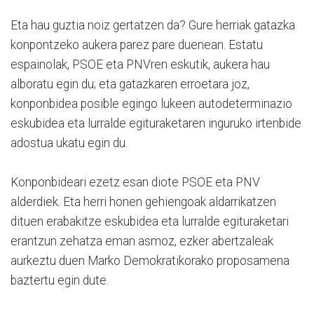
Eta hau guztia noiz gertatzen da? Gure herriak gatazka
konpontzeko aukera parez pare duenean. Estatu
espainolak, PSOE eta PNVren eskutik, aukera hau
alboratu egin du; eta gatazkaren erroetara joz,
konponbidea posible egingo lukeen autodeterminazio
eskubidea eta lurralde egituraketaren inguruko irtenbide
adostua ukatu egin du.
Konponbideari ezetz esan diote PSOE eta PNV
alderdiek. Eta herri honen gehiengoak aldarrikatzen
dituen erabakitze eskubidea eta lurralde egituraketari
erantzun zehatza eman asmoz, ezker abertzaleak
aurkeztu duen Marko Demokratikorako proposamena
baztertu egin dute.