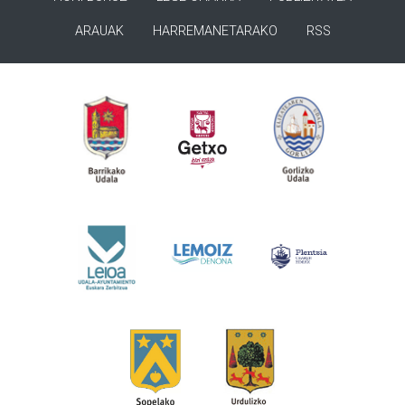
ARAUAK
HARREMANETARAKO
RSS