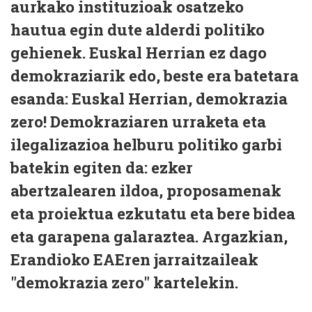
aurkako instituzioak osatzeko
hautua egin dute alderdi politiko
gehienek. Euskal Herrian ez dago
demokraziarik edo, beste era batetara
esanda: Euskal Herrian, demokrazia
zero! Demokraziaren urraketa eta
ilegalizazioa helburu politiko garbi
batekin egiten da: ezker
abertzalearen ildoa, proposamenak
eta proiektua ezkutatu eta bere bidea
eta garapena galaraztea. Argazkian,
Erandioko EAEren jarraitzaileak
"demokrazia zero" kartelekin.