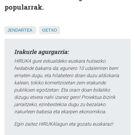
popularrak.
JENDARTEA
GETXO
Irakurle agurgarria:
HIRUKA gure eskualdeko euskara hutsezko
hedabide bakarra da; egunero 10 udalerriren berri
ematen dugu, eta hilabetero doan duzu aldizkaria
kalean, tokiko komertzioetan zein erakunde
publikoen egoitzetan. Eta orain doan bidaliko
dizugu etxera nahi izanez gero! Proiektua bizirik
jarraitzeko, ezinbestekoa dugu zu bezalako
irakurleen babesa eta ekarpen ekonomikoa.
Egin zaitez HIRUKAlagun eta gozatu euskaraz!