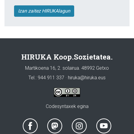
Izan zaitez HIRUKAlagun
HIRUKA Koop.Sozietatea.
Martikoena 16, 2. solairua. 48992 Getxo
Tel.: 944 911 337 · hiruka@hiruka.eus
Codesyntaxek egina