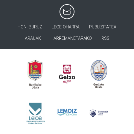
HONI BURUZ
LEGE OHARRA
PUBLIZITATEA
ARAUAK
HARREMANETARAKO
RSS