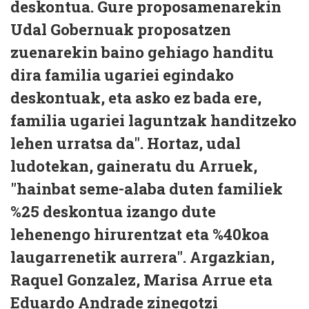
deskontua. Gure proposamenarekin
Udal Gobernuak proposatzen
zuenarekin baino gehiago handitu
dira familia ugariei egindako
deskontuak, eta asko ez bada ere,
familia ugariei laguntzak handitzeko
lehen urratsa da". Hortaz, udal
ludotekan, gaineratu du Arruek,
"hainbat seme-alaba duten familiek
%25 deskontua izango dute
lehenengo hirurentzat eta %40koa
laugarrenetik aurrera". Argazkian,
Raquel Gonzalez, Marisa Arrue eta
Eduardo Andrade zinegotzi