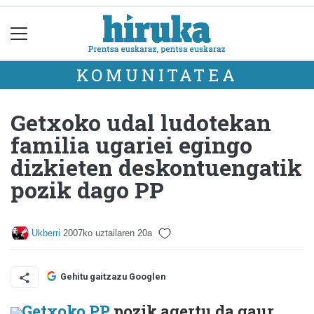
KOMUNITATEA
Getxoko udal ludotekan
familia ugariei egingo
dizkieten deskontuengatik
pozik dago PP
Ukberri
2007ko uztailaren 20a
Gehitu gaitzazu Googlen
Getxoko PP
pozik agertu da gaur