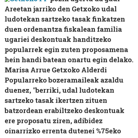
Areetan jarriko den Getxoko udal
ludotekan sartzeko tasak finkatzen
duen ordenantza fiskalean familia
ugariei deskontuak handitzeko
popularrek egin zuten proposamena
hein handi batean onartu egin delako.
Marisa Arrue Getxoko Alderdi
Popularreko bozeramaileak azaldu
duenez, "berriki, udal ludotekan
sartzeko tasak ikertzen zituen
batzordean erabiltzeko deskontuak
ere proposatu ziren, adibidez
oinarrizko errenta dutenei %75eko