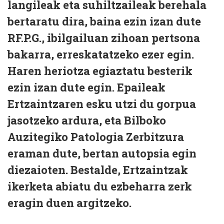
langileak eta suhiltzaileak berehala
bertaratu dira, baina ezin izan dute
RF.P.G., ibilgailuan zihoan pertsona
bakarra, erreskatatzeko ezer egin.
Haren heriotza egiaztatu besterik
ezin izan dute egin. Epaileak
Ertzaintzaren esku utzi du gorpua
jasotzeko ardura, eta Bilboko
Auzitegiko Patologia Zerbitzura
eraman dute, bertan autopsia egin
diezaioten. Bestalde, Ertzaintzak
ikerketa abiatu du ezbeharra zerk
eragin duen argitzeko.