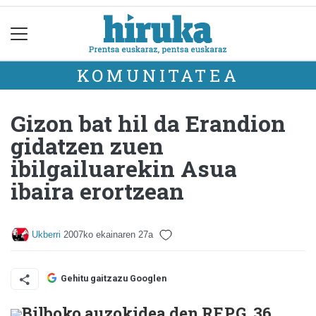
KOMUNITATEA
Gizon bat hil da Erandion
gidatzen zuen
ibilgailuarekin Asua
ibaira erortzean
Ukberri
2007ko ekainaren 27a
Gehitu gaitzazu Googlen
Bilboko auzokidea den RF.P.G. 36