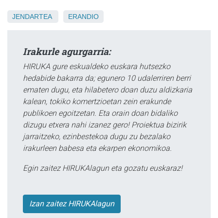
JENDARTEA
ERANDIO
Irakurle agurgarria:
HIRUKA gure eskualdeko euskara hutsezko
hedabide bakarra da; egunero 10 udalerriren berri
ematen dugu, eta hilabetero doan duzu aldizkaria
kalean, tokiko komertzioetan zein erakunde
publikoen egoitzetan. Eta orain doan bidaliko
dizugu etxera nahi izanez gero! Proiektua bizirik
jarraitzeko, ezinbestekoa dugu zu bezalako
irakurleen babesa eta ekarpen ekonomikoa.
Egin zaitez HIRUKAlagun eta gozatu euskaraz!
Izan zaitez HIRUKAlagun