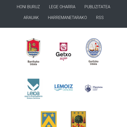
HONI BURUZ
LEGE OHARRA
PUBLIZITATEA
ARAUAK
HARREMANETARAKO
RSS