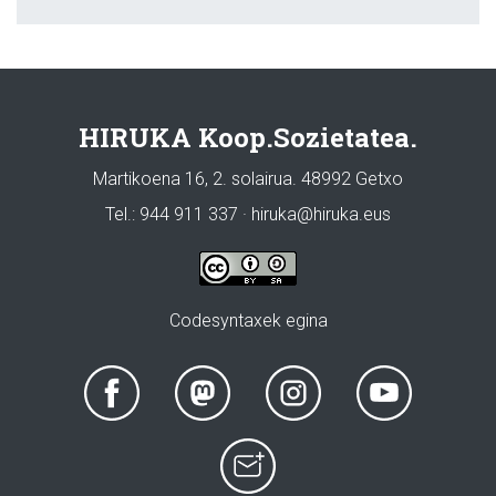
HIRUKA Koop.Sozietatea.
Martikoena 16, 2. solairua. 48992 Getxo
Tel.: 944 911 337 · hiruka@hiruka.eus
Codesyntaxek egina