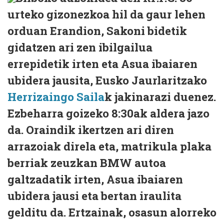
urteko gizonezkoa hil da gaur lehen
orduan Erandion, Sakoni bidetik
gidatzen ari zen ibilgailua
errepidetik irten eta Asua ibaiaren
ubidera jausita, Eusko Jaurlaritzako
Herrizaingo Saila
k jakinarazi duenez.
Ezbeharra goizeko 8:30ak aldera jazo
da. Oraindik ikertzen ari diren
arrazoiak direla eta, matrikula plaka
berriak zeuzkan BMW autoa
galtzadatik irten, Asua ibaiaren
ubidera jausi eta bertan iraulita
gelditu da. Ertzainak, osasun alorreko