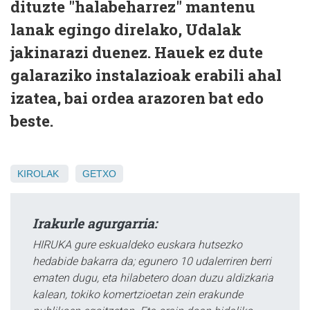
dituzte "halabeharrez" mantenu
lanak egingo direlako, Udalak
jakinarazi duenez. Hauek ez dute
galaraziko instalazioak erabili ahal
izatea, bai ordea arazoren bat edo
beste.
KIROLAK
GETXO
Irakurle agurgarria:
HIRUKA gure eskualdeko euskara hutsezko
hedabide bakarra da; egunero 10 udalerriren berri
ematen dugu, eta hilabetero doan duzu aldizkaria
kalean, tokiko komertzioetan zein erakunde