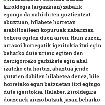
kiroldegia (argazkian) zabalik
egongo da nahi duten guztientzat
abuztuan, hilabete horretan
erabiltzaileen kopuruak nabarmen
behera egiten duen arren. Hain zuzen,
arrazoi horregatik igeritokia itxi egin
beharko dute urtero egiten den
derrigorreko garbiketa egin ahal
izateko eta hortaz, abuztua jende
gutxien dabilen hilabetea denez, hile
horretako egun batzuetan itxi egingo
dute igeritokia. Halaber, kiroldegira
doazenek arazo batzuk jasan beharko