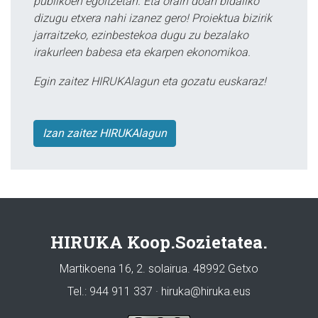
publikoen egoitzetan. Eta orain doan bidaliko
dizugu etxera nahi izanez gero! Proiektua bizirik
jarraitzeko, ezinbestekoa dugu zu bezalako
irakurleen babesa eta ekarpen ekonomikoa.
Egin zaitez HIRUKAlagun eta gozatu euskaraz!
Izan zaitez HIRUKAlagun
HIRUKA Koop.Sozietatea.
Martikoena 16, 2. solairua. 48992 Getxo
Tel.: 944 911 337 · hiruka@hiruka.eus