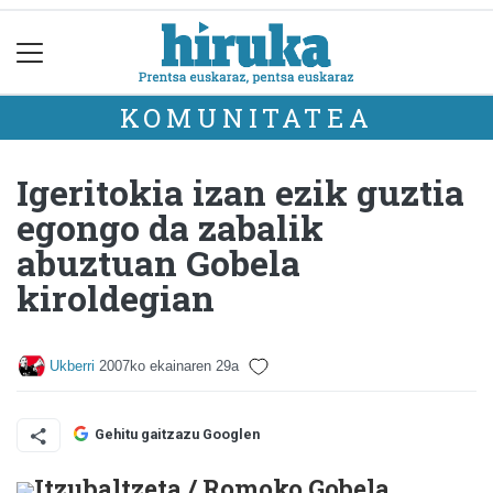
KOMUNITATEA
Igeritokia izan ezik guztia
egongo da zabalik
abuztuan Gobela
kiroldegian
Ukberri
2007ko ekainaren 29a
Gehitu gaitzazu Googlen
Itzubaltzeta / Romoko Gobela