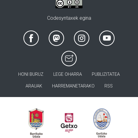
Codesyntaxek egina
HONI BURUZ
LEGE OHARRA
PUBLIZITATEA
ARAUAK
HARREMANETARAKO
RSS