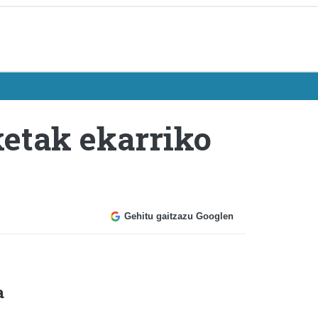
ketak ekarriko
Gehitu gaitzazu Googlen
a