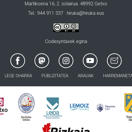
Martikoena 16, 2. solairua. 48992 Getxo
Tel.: 944 911 337 · hiruka@hiruka.eus
Codesyntaxek egina
LEGE OHARRA
PUBLIZITATEA
ARAUAK
HARREMANET