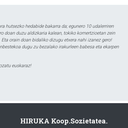
a hutsezko hedabide bakarra da; egunero 10 udalerriren
ero doan duzu aldizkaria kalean, tokiko komertzioetan zein
 Eta orain doan bidaliko dizugu etxera nahi izanez gero!
ezinbestekoa dugu zu bezalako irakurleen babesa eta ekarpen
ozatu euskaraz!
HIRUKA Koop.Sozietatea.