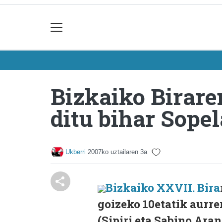
Bizkaiko Birare
ditu bihar Sope
Ukberri
2007ko uztailaren 3a
Bizkaiko XXVII. Bira
goizeko 10etatik aurre
(Sipiri eta Sabino Ara