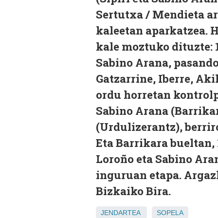
Sertutxa / Mendieta art
kaleetan aparkatzea. H
kale moztuko dituzte: 
Sabino Arana, pasando
Gatzarrine, Iberre, Aki
ordu horretan kontrolp
Sabino Arana (Barrika
(Urdulizerantz), berrir
Eta Barrikara bueltan,
Loroño eta Sabino Ara
inguruan etapa. Argaz
Bizkaiko Bira.
JENDARTEA
SOPELA