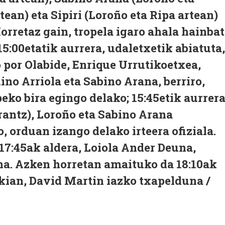
ean) eta Sipiri (Loroño eta Ripa artean)
orretaz gain, tropela igaro ahala hainbat
15:00etatik aurrera, udaletxetik abiatuta,
 por Olabide, Enrique Urrutikoetxea,
lino Arriola eta Sabino Arana, berriro,
eko bira egingo delako; 15:45etik aurrera
rantz), Loroño eta Sabino Arana
o, orduan izango delako irteera ofiziala.
 17:45ak aldera, Loiola Ander Deuna,
na. Azken horretan amaituko da 18:10ak
kian, David Martin iazko txapelduna /