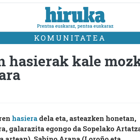
KOMUNITATEA
n hasierak kale moz
lara
ren
hasiera
dela eta, asteazken honetan,
ra, galarazita egongo da Sopelako Artatz
na artean), Sabino Arana (Loroño eta