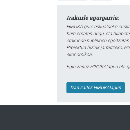
Irakurle agurgarria:
HIRUKA gure eskualdeko euskar
berri ematen dugu, eta hilabet
erakunde publikoen egoitzetan.
Proiektua bizirik jarraitzeko, 
ekonomikoa.
Egin zaitez HIRUKAlagun eta g
Izan zaitez HIRUKAlagun