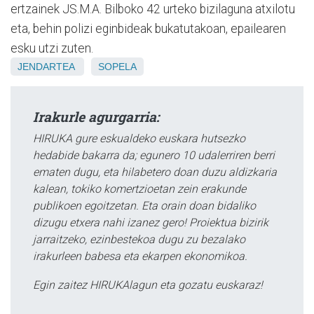
ertzainek JS.M.A. Bilboko 42 urteko bizilaguna atxilotu
eta, behin polizi eginbideak bukatutakoan, epailearen
esku utzi zuten.
JENDARTEA
SOPELA
Irakurle agurgarria:
HIRUKA gure eskualdeko euskara hutsezko
hedabide bakarra da; egunero 10 udalerriren berri
ematen dugu, eta hilabetero doan duzu aldizkaria
kalean, tokiko komertzioetan zein erakunde
publikoen egoitzetan. Eta orain doan bidaliko
dizugu etxera nahi izanez gero! Proiektua bizirik
jarraitzeko, ezinbestekoa dugu zu bezalako
irakurleen babesa eta ekarpen ekonomikoa.
Egin zaitez HIRUKAlagun eta gozatu euskaraz!