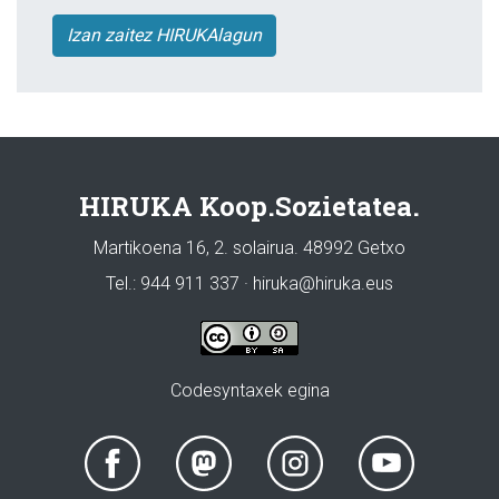
Izan zaitez HIRUKAlagun
HIRUKA Koop.Sozietatea.
Martikoena 16, 2. solairua. 48992 Getxo
Tel.: 944 911 337 · hiruka@hiruka.eus
Codesyntaxek egina