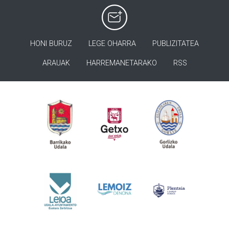
HONI BURUZ
LEGE OHARRA
PUBLIZITATEA
ARAUAK
HARREMANETARAKO
RSS