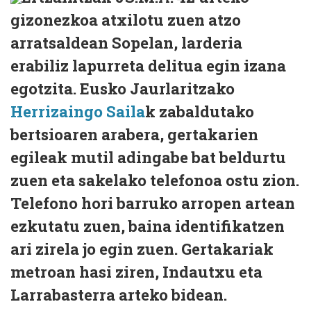
gizonezkoa atxilotu zuen atzo
arratsaldean Sopelan, larderia
erabiliz lapurreta delitua egin izana
egotzita. Eusko Jaurlaritzako
Herrizaingo Saila
k zabaldutako
bertsioaren arabera, gertakarien
egileak mutil adingabe bat beldurtu
zuen eta sakelako telefonoa ostu zion.
Telefono hori barruko arropen artean
ezkutatu zuen, baina identifikatzen
ari zirela jo egin zuen. Gertakariak
metroan hasi ziren, Indautxu eta
Larrabasterra arteko bidean.