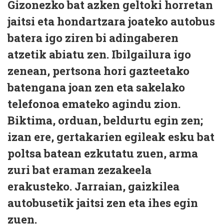
Gizonezko bat azken geltoki horretan
jaitsi eta hondartzara joateko autobus
batera igo ziren bi adingaberen
atzetik abiatu zen. Ibilgailura igo
zenean, pertsona hori gazteetako
batengana joan zen eta sakelako
telefonoa emateko agindu zion.
Biktima, orduan, beldurtu egin zen;
izan ere, gertakarien egileak esku bat
poltsa batean ezkutatu zuen, arma
zuri bat eraman zezakeela
erakusteko. Jarraian, gaizkilea
autobusetik jaitsi zen eta ihes egin
zuen.