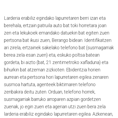
Larderia erabiliz egindako lapurretaren berri izan eta
berehala, ertzain patruila auto bat toki horretara joan
zen eta lekukoek emandako datuekin bat egiten zuen
pertsona bat ikusi zuen, Berango bidean. Identifikatzen
ari zirela, ertzainek sakelako telefono bat (susmagarriak
berea zela esan zuen) eta, eskuko poltsa batean
gordeta, bi aizto (bat, 21 zentimetroko xafladuna) eta
bihurkin bat atzeman zizkioten. Ebidentzia horien
aurrean eta pertsona hori lapurretaren egilea zenaren
susmoa hartuta, agenteek biktimaren telefono
zenbakira deitu zuten. Orduan, telefono horrek,
susmagarriak barruko arroparen azpian gordetzen
zuenak, jo egin zuen eta agerian utzi zuen bera zela
larderia erabiliz egindako lapurretaren egilea. Azkenean,