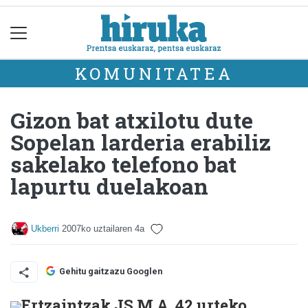
KOMUNITATEA
Gizon bat atxilotu dute
Sopelan larderia erabiliz
sakelako telefono bat
lapurtu duelakoan
Ukberri
2007ko uztailaren 4a
Gehitu gaitzazu Googlen
Ertzaintzak JS.M.A. 42 urteko