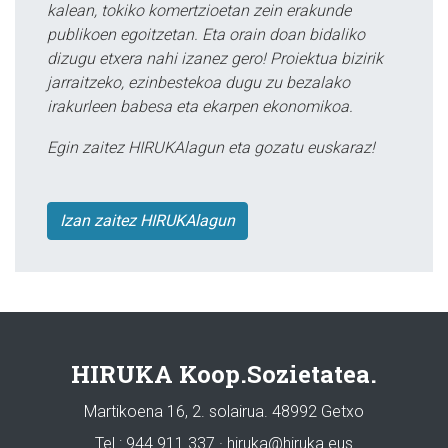
kalean, tokiko komertzioetan zein erakunde
publikoen egoitzetan. Eta orain doan bidaliko
dizugu etxera nahi izanez gero! Proiektua bizirik
jarraitzeko, ezinbestekoa dugu zu bezalako
irakurleen babesa eta ekarpen ekonomikoa.
Egin zaitez HIRUKAlagun eta gozatu euskaraz!
Izan zaitez HIRUKAlagun
HIRUKA Koop.Sozietatea.
Martikoena 16, 2. solairua. 48992 Getxo
Tel.: 944 911 337 · hiruka@hiruka.eus