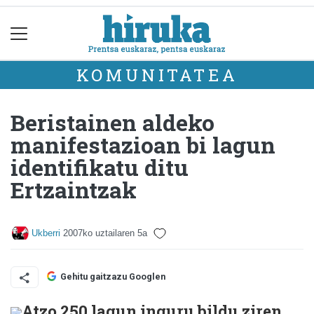
KOMUNITATEA
Beristainen aldeko
manifestazioan bi lagun
identifikatu ditu
Ertzaintzak
Ukberri
2007ko uztailaren 5a
Gehitu gaitzazu Googlen
Atzo 250 lagun inguru bildu ziren