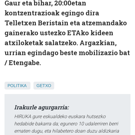
Gaur eta bihar, 20:00etan
kontzentrazioak egingo dira
Telletxen Beristain eta atzemandako
gainerako ustezko ETAko kideen
atxiloketak salatzeko. Argazkian,
urrian egindago beste mobilizazio bat
/ Etengabe.
POLITIKA
GETXO
Irakurle agurgarria:
HIRUKA gure eskualdeko euskara hutsezko
hedabide bakarra da; egunero 10 udalerriren berri
ematen dugu, eta hilabetero doan duzu aldizkaria