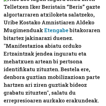
Telletxen Iker Beristain “Beris” gazte
algortarraren atxiloketa salatzeko,
Uribe Kostako Amnistiaren Aldeko
Mugimenduak
Etengabe
bitakoraren
bitartez jakinarazi duenez.
"Manifestazioa abiatu orduko
Ertzaintzak jendea inguratu eta
mehatxuen artean bi pertsona
identifikatu zituzten. Bestela ere,
denbora guztian mobilizazioan parte
hartzen ari ziren guztiak bideoz
grabatu zituzten", salatu du
errepresioaren aurkako erakundeak.