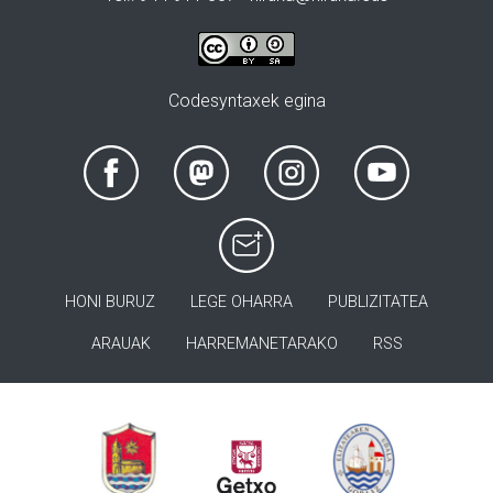
Codesyntaxek egina
HONI BURUZ
LEGE OHARRA
PUBLIZITATEA
ARAUAK
HARREMANETARAKO
RSS