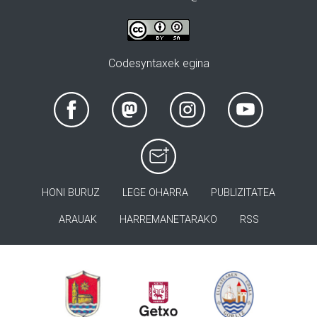
Codesyntaxek egina
HONI BURUZ
LEGE OHARRA
PUBLIZITATEA
ARAUAK
HARREMANETARAKO
RSS