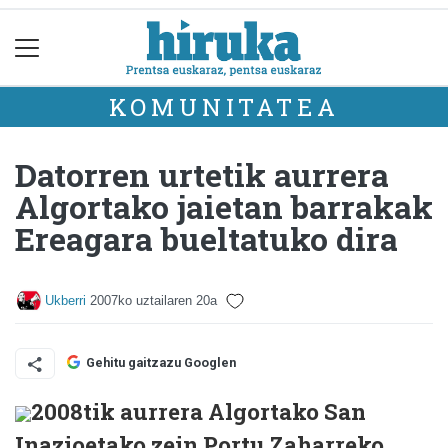
KOMUNITATEA
Datorren urtetik aurrera
Algortako jaietan barrakak
Ereagara bueltatuko dira
Ukberri
2007ko uztailaren 20a
Gehitu gaitzazu Googlen
2008tik aurrera Algortako San
Inazioetako zein Portu Zaharreko