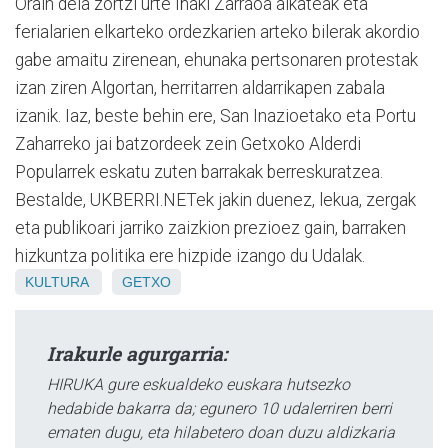
Orain dela zortzi urte Iñaki Zarraoa alkateak eta
ferialarien elkarteko ordezkarien arteko bilerak akordio
gabe amaitu zirenean, ehunaka pertsonaren protestak
izan ziren Algortan, herritarren aldarrikapen zabala
izanik. Iaz, beste behin ere, San Inazioetako eta Portu
Zaharreko jai batzordeek zein Getxoko Alderdi
Popularrek eskatu zuten barrakak berreskuratzea.
Bestalde, UKBERRI.NETek jakin duenez, lekua, zergak
eta publikoari jarriko zaizkion prezioez gain, barraken
hizkuntza politika ere hizpide izango du Udalak.
KULTURA
GETXO
Irakurle agurgarria:
HIRUKA gure eskualdeko euskara hutsezko
hedabide bakarra da; egunero 10 udalerriren berri
ematen dugu, eta hilabetero doan duzu aldizkaria