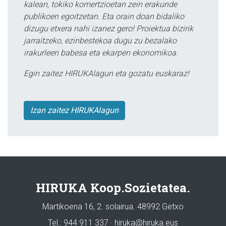
kalean, tokiko komertzioetan zein erakunde
publikoen egoitzetan. Eta orain doan bidaliko
dizugu etxera nahi izanez gero! Proiektua bizirik
jarraitzeko, ezinbestekoa dugu zu bezalako
irakurleen babesa eta ekarpen ekonomikoa.
Egin zaitez HIRUKAlagun eta gozatu euskaraz!
Izan zaitez HIRUKAlagun
HIRUKA Koop.Sozietatea.
Martikoena 16, 2. solairua. 48992 Getxo
Tel.: 944 911 337 · hiruka@hiruka.eus