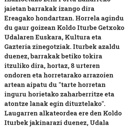
jaietan barrakak izango dira
Ereagako hondartzan. Horrela agindu
du gaur goizean Koldo Iturbe Getxoko
Udalaren Euskara, Kultura eta
Gazteria zinegotziak. Iturbek azaldu
duenez, barrakak betiko tokira
itzuliko dira, hortaz, 8 urteren
ondoren eta horretarako arrazoien
artean aipatu du "tarte horretan
inguru horietako zaharberritze eta
atontze lanak egin dituztelako".
Laugarren alkateordea ere den Koldo
Iturbek jakinarazi duenez, Udala