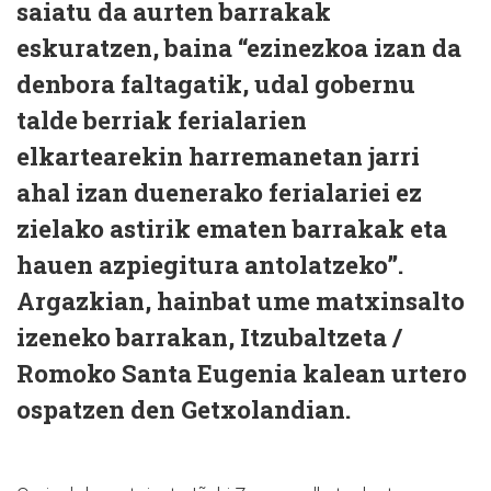
saiatu da aurten barrakak
eskuratzen, baina “ezinezkoa izan da
denbora faltagatik, udal gobernu
talde berriak ferialarien
elkartearekin harremanetan jarri
ahal izan duenerako ferialariei ez
zielako astirik ematen barrakak eta
hauen azpiegitura antolatzeko”.
Argazkian, hainbat ume matxinsalto
izeneko barrakan, Itzubaltzeta /
Romoko Santa Eugenia kalean urtero
ospatzen den Getxolandian.