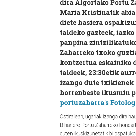
dira Algortako Portu Z
Maria Kristinatik abia
diete hasiera ospakiz
taldeko gazteek, iazko 
panpina zintzilikatuko
Zaharreko txoko guztia
kontzertua eskainiko 
taldeek, 23:30etik aur
izango dute txikienek 
horrenbeste ikusmin pi
portuzaharra's Fotolog
Ostiralean, ugariak izango dira ha
Bihar ere Portu Zaharreko hondar
duten ikuskizunetatik bi ospatuko 