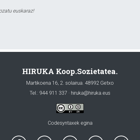
ozatu euskaraz!
HIRUKA Koop.Sozietatea.
Martikoena 16, 2. solairua. 48992 Getxo
Tel.: 944 911 337 · hiruka@hiruka.eus
Codesyntaxek egina