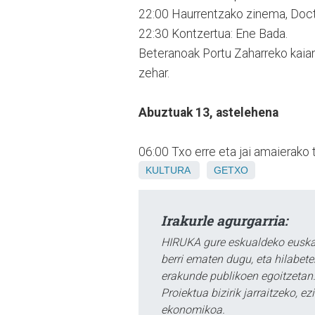
22:00 Haurrentzako zinema, Doct
22:30 Kontzertua: Ene Bada.
Beteranoak Portu Zaharreko kaian 
zehar.
Abuztuak 13, astelehena
06:00 Txo erre eta jai amaierako 
KULTURA
GETXO
Irakurle agurgarria:
HIRUKA gure eskualdeko euskar
berri ematen dugu, eta hilabet
erakunde publikoen egoitzetan.
Proiektua bizirik jarraitzeko, 
ekonomikoa.