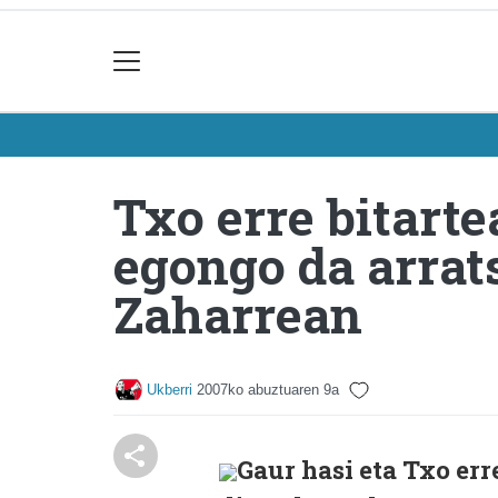
Txo erre bitart
egongo da arrat
Zaharrean
Ukberri
2007ko abuztuaren 9a
Gaur hasi eta Txo err