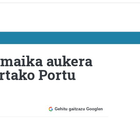
hamaika aukera
rtako Portu
Gehitu gaitzazu Googlen