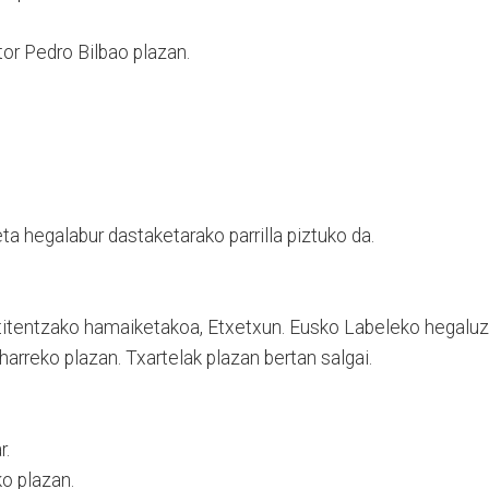
or Pedro Bilbao plazan.
a hegalabur dastaketarako parrilla piztuko da.
itentzako hamaiketakoa, Etxetxun. Eusko Labeleko hegalu
arreko plazan. Txartelak plazan bertan salgai.
r.
o plazan.