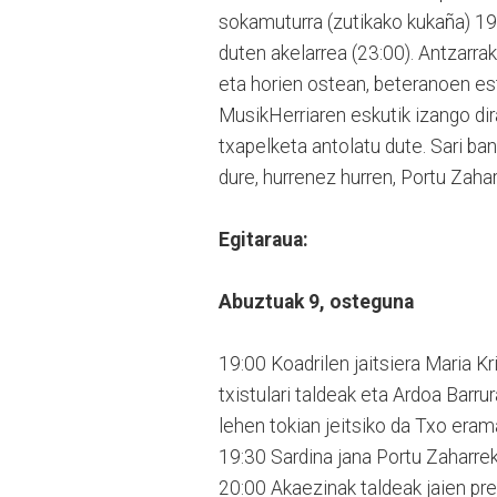
sokamuturra (zutikako kukaña) 19
duten akelarrea (23:00). Antzarrak 
eta horien ostean, beteranoen es
MusikHerriaren eskutik izango di
txapelketa antolatu dute. Sari ban
dure, hurrenez hurren, Portu Zaha
Egitaraua:
Abuztuak 9, osteguna
19:00 Koadrilen jaitsiera Maria Kri
txistulari taldeak eta Ardoa Barru
lehen tokian jeitsiko da Txo eram
19:30 Sardina jana Portu Zaharrek
20:00 Akaezinak taldeak jaien preg