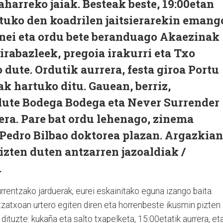
aharreko jaiak. Besteak beste, 19:00etan
tuko den koadrilen jaitsierarekin emang
unei eta ordu bete beranduago Akaezinak
irabazleek, pregoia irakurri eta Txo
 dute. Ordutik aurrera, festa giroa Portu
k hartuko ditu. Gauean, berriz,
dute Bodega Bodega eta Never Surrender
rera. Pare bat ordu lehenago, zinema
Pedro Bilbao doktorea plazan. Argazkian
zten duten antzarren jazoaldiak /
.
urrentzako jarduerak, eurei eskainitako eguna izango baita.
tzatxoan urtero egiten diren eta horrenbeste ikusmin pizten
dituzte: kukaña eta salto txapelketa, 15:00etatik aurrera, et