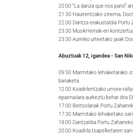
20:00 "La danza que nos parió" an
21:30 Haurrentzako zinema, Doct
22:00 Dantza erakustaldia Portu Z
23:30 MusikHerriak-en kontzertua
23:30 Aurreko urteetako jaiak Doc
Abuztuak 12, igandea - San Nik
09:30 Marmitako lehiaketarako iz
banaketa.
12:00 Koadrilentzako umore-rally
epaimailara aurkeztu behar dira E
17:00 Bertsolariak Portu Zaharrek
17:30 Marmitako lehiaketako sari
18:00 Dantzaldia Portu Zaharreko 
20:00 Koadrila txapelketaren sar