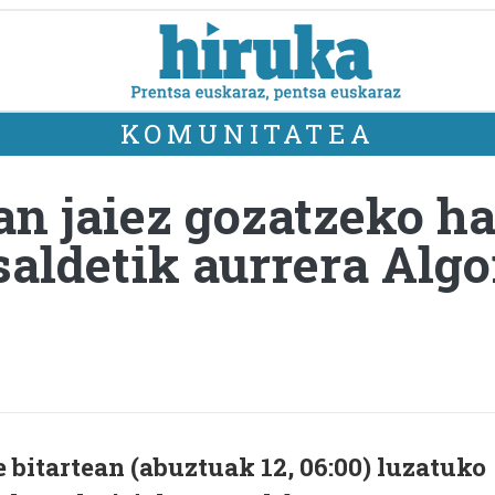
KOMUNITATEA
ean jaiez gozatzeko 
saldetik aurrera Algo
e bitartean (abuztuak 12, 06:00) luzatuko