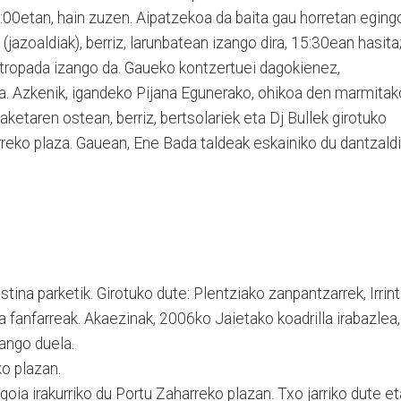
:00etan, hain zuzen. Aipatzekoa da baita gau horretan eging
(jazoaldiak), berriz, larunbatean izango dira, 15:30ean hasita
tropada izango da. Gaueko kontzertuei dagokienez,
ra. Azkenik, igandeko Pijana Egunerako, ohikoa den marmitak
aketaren ostean, berriz, bertsolariek eta Dj Bullek girotuko
rreko plaza. Gauean, Ene Bada taldeak eskainiko du dantzaldi
stina parketik. Girotuko dute: Plentziako zanpantzarrek, Irrint
ra fanfarreak. Akaezinak, 2006ko Jaietako koadrilla irabazlea,
ango duela.
o plazan.
oia irakurriko du Portu Zaharreko plazan. Txo jarriko dute et