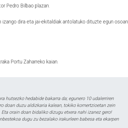
or Pedro Bilbao plazan.
izango dira eta jai-ekitaldiak antolatuko dituzte egun osoan
traka Portu Zaharreko kaian.
a hutsezko hedabide bakarra da; egunero 10 udalerriren
ero doan duzu aldizkaria kalean, tokiko komertzioetan zein
 Eta orain doan bidaliko dizugu etxera nahi izanez gero!
ezinbestekoa dugu zu bezalako irakurleen babesa eta ekarpen