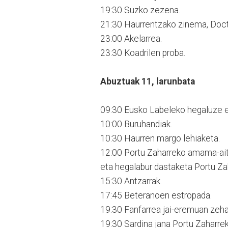
19:30 Suzko zezena.
21:30 Haurrentzako zinema, Doct
23:00 Akelarrea.
23:30 Koadrilen proba.
Abuztuak 11, larunbata
09:30 Eusko Labeleko hegaluze et
10:00 Buruhandiak.
10:30 Haurren margo lehiaketa.
12:00 Portu Zaharreko amama-ait
eta hegalabur dastaketa Portu Zah
15:30 Antzarrak.
17:45 Beteranoen estropada.
19:30 Fanfarrea jai-eremuan zeha
19:30 Sardina jana Portu Zaharrek