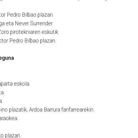
or Pedro Bilbao plazan.
a eta Never Surrender.
oro pirotekniaren eskutik.
tor Pedro Bilbao plazan.
 eguna
parta eskola.
a.
a.
ino plazatik, Ardoa Barrura fanfarrearekin.
araokea.
o plazan.