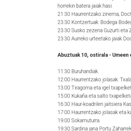
horrekin batera jaiak hasi.
21:30 Haurrentzako zinema, Doct
23:30 Kontzertuak: Bodega Bodeg
23:30 Susko zezena Guzurti eta Z
23:30 Aurreko urteetako jaiak Doc
Abuztuak 10, ostirala - Umeen
11:30 Buruhandiak.
12:00 Haurrentzako jolasak. Txala
13:00 Tiragoma eta igel txapelket
15:00 Kukaña eta salto txapelket
16:30 Haur-koadrilen jaitsiera Kas
17:00 Haurrentzako jolasak eta k
19:00 Sokamuturra.
19:30 Sardina jana Portu Zaharrek