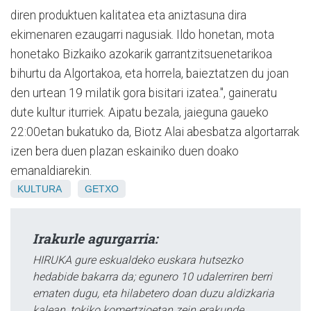
diren produktuen kalitatea eta aniztasuna dira
ekimenaren ezaugarri nagusiak. Ildo honetan, mota
honetako Bizkaiko azokarik garrantzitsuenetarikoa
bihurtu da Algortakoa, eta horrela, baieztatzen du joan
den urtean 19 milatik gora bisitari izatea.", gaineratu
dute kultur iturriek. Aipatu bezala, jaieguna gaueko
22:00etan bukatuko da, Biotz Alai abesbatza algortarrak
izen bera duen plazan eskainiko duen doako
emanaldiarekin.
KULTURA
GETXO
Irakurle agurgarria:
HIRUKA gure eskualdeko euskara hutsezko
hedabide bakarra da; egunero 10 udalerriren berri
ematen dugu, eta hilabetero doan duzu aldizkaria
kalean, tokiko komertzioetan zein erakunde