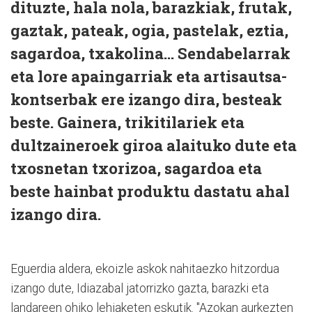
dituzte, hala nola, barazkiak, frutak,
gaztak, pateak, ogia, pastelak, eztia,
sagardoa, txakolina... Sendabelarrak
eta lore apaingarriak eta artisautsa-
kontserbak ere izango dira, besteak
beste. Gainera, trikitilariek eta
dultzaineroek giroa alaituko dute eta
txosnetan txorizoa, sagardoa eta
beste hainbat produktu dastatu ahal
izango dira.
Eguerdia aldera, ekoizle askok nahitaezko hitzordua
izango dute, Idiazabal jatorrizko gazta, barazki eta
landareen ohiko lehiaketen eskutik. "Azokan aurkezten