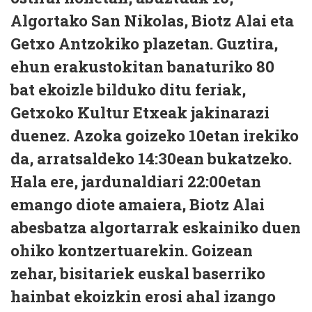
Algortako San Nikolas, Biotz Alai eta
Getxo Antzokiko plazetan. Guztira,
ehun erakustokitan banaturiko 80
bat ekoizle bilduko ditu feriak,
Getxoko Kultur Etxeak jakinarazi
duenez. Azoka goizeko 10etan irekiko
da, arratsaldeko 14:30ean bukatzeko.
Hala ere, jardunaldiari 22:00etan
emango diote amaiera, Biotz Alai
abesbatza algortarrak eskainiko duen
ohiko kontzertuarekin. Goizean
zehar, bisitariek euskal baserriko
hainbat ekoizkin erosi ahal izango