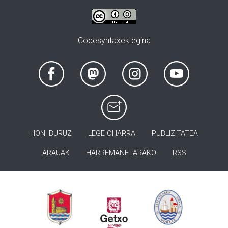
Codesyntaxek egina
HONI BURUZ
LEGE OHARRA
PUBLIZITATEA
ARAUAK
HARREMANETARAKO
RSS