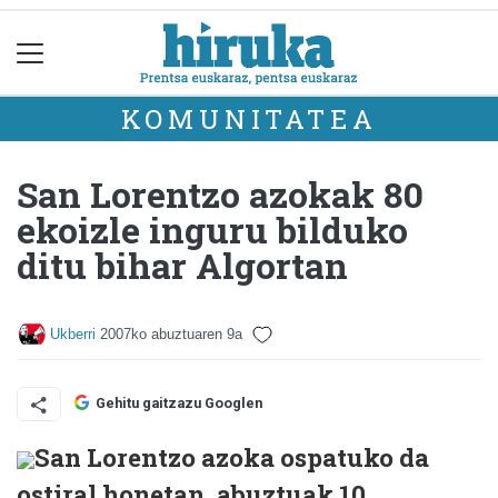
KOMUNITATEA
San Lorentzo azokak 80
ekoizle inguru bilduko
ditu bihar Algortan
Ukberri
2007ko abuztuaren 9a
Gehitu gaitzazu Googlen
San Lorentzo azoka ospatuko da
ostiral honetan, abuztuak 10,