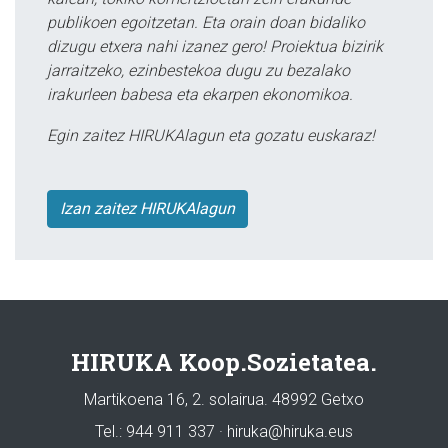
publikoen egoitzetan. Eta orain doan bidaliko
dizugu etxera nahi izanez gero! Proiektua bizirik
jarraitzeko, ezinbestekoa dugu zu bezalako
irakurleen babesa eta ekarpen ekonomikoa.
Egin zaitez HIRUKAlagun eta gozatu euskaraz!
Izan zaitez HIRUKAlagun
HIRUKA Koop.Sozietatea.
Martikoena 16, 2. solairua. 48992 Getxo
Tel.: 944 911 337 · hiruka@hiruka.eus