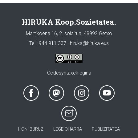
HIRUKA Koop.Sozietatea.
Martikoena 16, 2. solairua. 48992 Getxo
Tel.: 944 911 337 · hiruka@hiruka.eus
Codesyntaxek egina
HONI BURUZ
LEGE OHARRA
PUBLIZITATEA