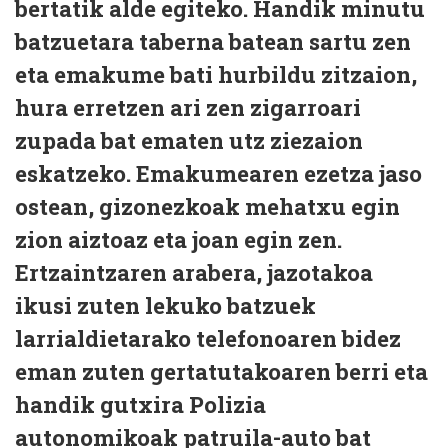
bertatik alde egiteko. Handik minutu
batzuetara taberna batean sartu zen
eta emakume bati hurbildu zitzaion,
hura erretzen ari zen zigarroari
zupada bat ematen utz ziezaion
eskatzeko. Emakumearen ezetza jaso
ostean, gizonezkoak mehatxu egin
zion aiztoaz eta joan egin zen.
Ertzaintzaren arabera, jazotakoa
ikusi zuten lekuko batzuek
larrialdietarako telefonoaren bidez
eman zuten gertatutakoaren berri eta
handik gutxira Polizia
autonomikoak patruila-auto bat