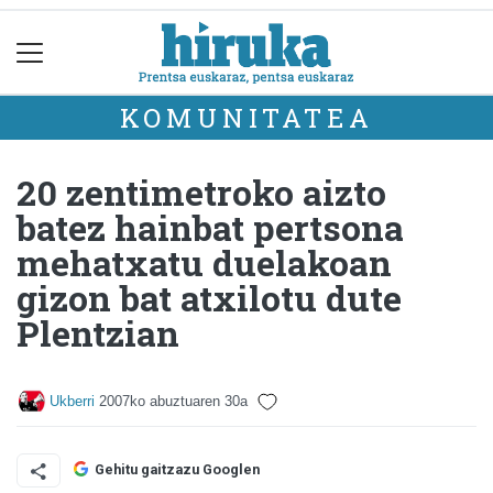
KOMUNITATEA
20 zentimetroko aizto
batez hainbat pertsona
mehatxatu duelakoan
gizon bat atxilotu dute
Plentzian
Ukberri
2007ko abuztuaren 30a
Gehitu gaitzazu Googlen