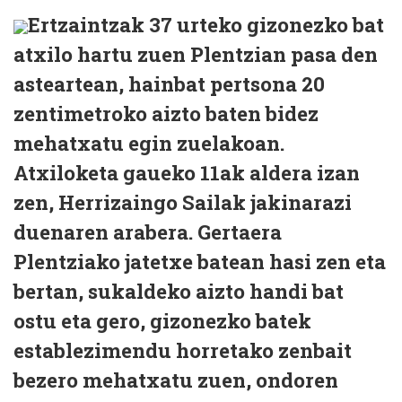
Ertzaintzak 37 urteko gizonezko bat
atxilo hartu zuen Plentzian pasa den
asteartean, hainbat pertsona 20
zentimetroko aizto baten bidez
mehatxatu egin zuelakoan.
Atxiloketa gaueko 11ak aldera izan
zen, Herrizaingo Sailak jakinarazi
duenaren arabera. Gertaera
Plentziako jatetxe batean hasi zen eta
bertan, sukaldeko aizto handi bat
ostu eta gero, gizonezko batek
establezimendu horretako zenbait
bezero mehatxatu zuen, ondoren