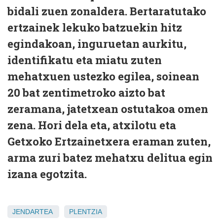
bidali zuen zonaldera. Bertaratutako
ertzainek lekuko batzuekin hitz
egindakoan, inguruetan aurkitu,
identifikatu eta miatu zuten
mehatxuen ustezko egilea, soinean
20 bat zentimetroko aizto bat
zeramana, jatetxean ostutakoa omen
zena. Hori dela eta, atxilotu eta
Getxoko Ertzainetxera eraman zuten,
arma zuri batez mehatxu delitua egin
izana egotzita.
JENDARTEA
PLENTZIA