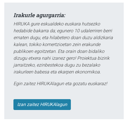
Irakurle agurgarria:
HIRUKA gure eskualdeko euskara hutsezko
hedabide bakarra da; egunero 10 udalerriren berri
ematen dugu, eta hilabetero doan duzu aldizkaria
kalean, tokiko komertzioetan zein erakunde
publikoen egoitzetan. Eta orain doan bidaliko
dizugu etxera nahi izanez gero! Proiektua bizirik
jarraitzeko, ezinbestekoa dugu zu bezalako
irakurleen babesa eta ekarpen ekonomikoa.
Egin zaitez HIRUKAlagun eta gozatu euskaraz!
Izan zaitez HIRUKAlagun