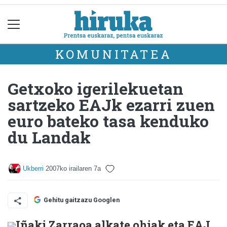
KOMUNITATEA
Getxoko igerilekuetan
sartzeko EAJk ezarri zuen
euro bateko tasa kenduko
du Landak
Ukberri
2007ko irailaren 7a
Gehitu gaitzazu Googlen
Iñaki Zarraoa alkate ohiak eta EAJ,