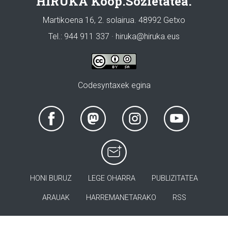
HIRUKA Koop.Sozietatea.
Martikoena 16, 2. solairua. 48992 Getxo
Tel.: 944 911 337 · hiruka@hiruka.eus
Codesyntaxek egina
HONI BURUZ
LEGE OHARRA
PUBLIZITATEA
ARAUAK
HARREMANETARAKO
RSS