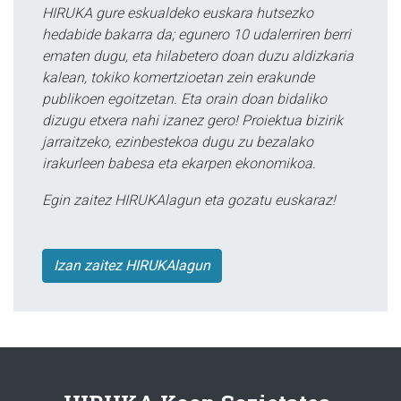
HIRUKA gure eskualdeko euskara hutsezko
hedabide bakarra da; egunero 10 udalerriren berri
ematen dugu, eta hilabetero doan duzu aldizkaria
kalean, tokiko komertzioetan zein erakunde
publikoen egoitzetan. Eta orain doan bidaliko
dizugu etxera nahi izanez gero! Proiektua bizirik
jarraitzeko, ezinbestekoa dugu zu bezalako
irakurleen babesa eta ekarpen ekonomikoa.
Egin zaitez HIRUKAlagun eta gozatu euskaraz!
Izan zaitez HIRUKAlagun