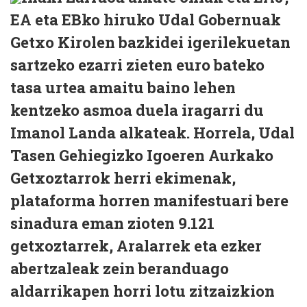
EA eta EBko hiruko Udal Gobernuak
Getxo Kirolen bazkidei igerilekuetan
sartzeko ezarri zieten euro bateko
tasa urtea amaitu baino lehen
kentzeko asmoa duela iragarri du
Imanol Landa alkateak. Horrela, Udal
Tasen Gehiegizko Igoeren Aurkako
Getxoztarrok herri ekimenak,
plataforma horren manifestuari bere
sinadura eman zioten 9.121
getxoztarrek, Aralarrek eta ezker
abertzaleak zein beranduago
aldarrikapen horri lotu zitzaizkion