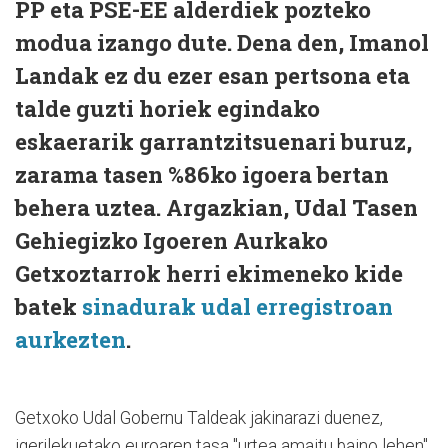
PP eta PSE-EE alderdiek pozteko
modua izango dute. Dena den, Imanol
Landak ez du ezer esan pertsona eta
talde guzti horiek egindako
eskaerarik garrantzitsuenari buruz,
zarama tasen %86ko igoera bertan
behera uztea. Argazkian, Udal Tasen
Gehiegizko Igoeren Aurkako
Getxoztarrok herri ekimeneko kide
batek
sinadurak udal erregistroan
aurkezten
.
Getxoko Udal Gobernu Taldeak jakinarazi duenez,
igerilekuetako euroaren tasa "urtea amaitu baino lehen"