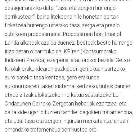
desagerraraziko dute, "tasa eta zergen hurrengo
berrikustean", baina litekeena hile honetan bertan
finkatzea hurrengo urterako tasa, zerga eta prezio
publikoen proposamena. Proposamen hori, Imanol
Landa alkateak azaldu duenez, besteak beste hurrengo
irizpidetan oinarrituko da: KPIren (Kontsumorako
Indizeen Prezioa) ezarpena, arau orokor bezala; Getxo
Kirolak erakundearen bazkideei igerilekuan sartzeko
euro bateko tasa kentzea, gero erakunde
autonomoaren tasen sistema ikertzeko; hutsik dauden
etxebizitzak alokatzeko merkatua sustatzeko Lur
Ondasunen Gaineko Zergetan hobariak ezartzea; eta
baita kide ugari dituzten familiei dagokien tratamendua,
eta udal tasa eta zergen inguruan merkataritza arloari
emandako tratamendua berrikustea ere.