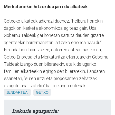
Merkatariekin hitzordua jarri du alkateak
Getxoko alkateak adierazi duenez, “helburu horrekin,
dagokion ikerketa ekonomikoa egiteaz gain, Udal
Gobernu Taldeak gai horietan sartuta dauden gizarte
agenteekin harremanetan jartzeko erronda hasi du”.
Erronda hori, hain zuzen, datorren astean hasiko da,
Getxo Enpresa eta Merkataritza elkartearekin Gobernu
Taldeak izango duen bilerarekin, eta kide ugariko
familien elkarteekin egingo den bilerarekin, Landaren
esanetan, “euren iritzi eta proposamen zehatzak
ezagutu ahal izateko” balio izango dutenak.
JENDARTEA
GETXO
Irakurle agurgarria: