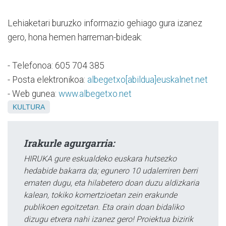
Lehiaketari buruzko informazio gehiago gura izanez
gero, hona hemen harreman-bideak:
- Telefonoa: 605 704 385
- Posta elektronikoa:
albegetxo[abildua]euskalnet.net
- Web gunea:
www.albegetxo.net
KULTURA
Irakurle agurgarria:
HIRUKA gure eskualdeko euskara hutsezko
hedabide bakarra da; egunero 10 udalerriren berri
ematen dugu, eta hilabetero doan duzu aldizkaria
kalean, tokiko komertzioetan zein erakunde
publikoen egoitzetan. Eta orain doan bidaliko
dizugu etxera nahi izanez gero! Proiektua bizirik