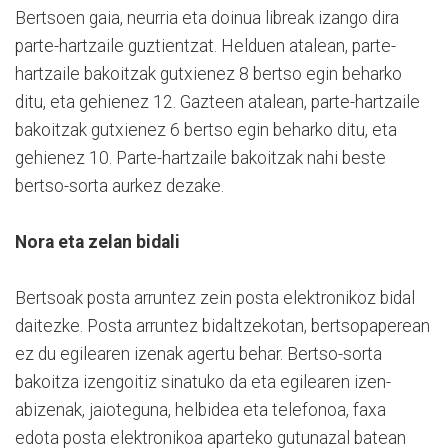
Bertsoen gaia, neurria eta doinua libreak izango dira
parte-hartzaile guztientzat. Helduen atalean, parte-
hartzaile bakoitzak gutxienez 8 bertso egin beharko
ditu, eta gehienez 12. Gazteen atalean, parte-hartzaile
bakoitzak gutxienez 6 bertso egin beharko ditu, eta
gehienez 10. Parte-hartzaile bakoitzak nahi beste
bertso-sorta aurkez dezake.
Nora eta zelan bidali
Bertsoak posta arruntez zein posta elektronikoz bidal
daitezke. Posta arruntez bidaltzekotan, bertsopaperean
ez du egilearen izenak agertu behar. Bertso-sorta
bakoitza izengoitiz sinatuko da eta egilearen izen-
abizenak, jaioteguna, helbidea eta telefonoa, faxa
edota posta elektronikoa aparteko gutunazal batean