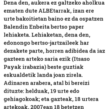
Dena den, aukera ez galtzeko aholkua
ematen dute ALBEtarrak, izan ere
urte bakoitietan baino ez da ospatzen
Balendin Enbeita bertso paper
lehiaketa. Lehiaketan, dena den,
edonongo bertso-jartzaileek har
dezakete parte, horren adibidea da iaz
gazteen arteko saria ezik (Itsaso
Payak irabazia) beste guztiak
eskualdetik landa joan zirela.
Adinaren arabera, atal bi bereizi
dituzte: helduak, 19 urte edo
gehiagokoak; eta gazteak, 18 urtera
artekoak, 2007ean 18 betetzen