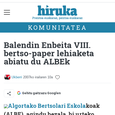
KOMUNITATEA
Balendin Enbeita VIII.
bertso-paper lehiaketa
abiatu du ALBEk
Ukberri
2007ko irailaren 10a
Gehitu gaitzazu Googlen
Algortako Bertsolari Eskola
koak
(ALBE), agindu bezala, bi urteko