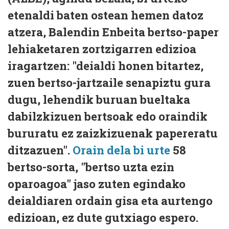
etenaldi baten ostean hemen datoz
atzera, Balendin Enbeita bertso-paper
lehiaketaren zortzigarren edizioa
iragartzen: "deialdi honen bitartez,
zuen bertso-jartzaile senapiztu gura
dugu, lehendik buruan bueltaka
dabilzkizuen bertsoak edo oraindik
bururatu ez zaizkizuenak papereratu
ditzazuen".
Orain dela bi urte
58
bertso-sorta, "bertso uzta ezin
oparoagoa" jaso zuten egindako
deialdiaren ordain gisa eta aurtengo
edizioan, ez dute gutxiago espero.