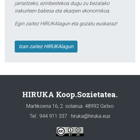
jarraitzeko, ezinbestekoa dugu zu bezalako
irakurleen babesa eta ekarpen ekonomikoa.
Egin zaitez HIRUKAlagun eta gozatu euskaraz!
Izan zaitez HIRUKAlagun
HIRUKA Koop.Sozietatea.
Martikoena 16, 2. solairua. 48992 Getxo
Tel.: 944 911 337 · hiruka@hiruka.eus