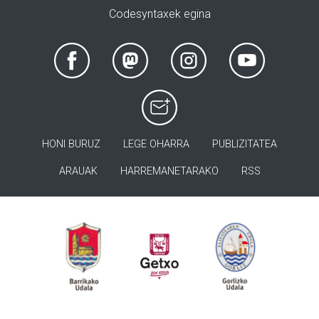
Codesyntaxek egina
HONI BURUZ
LEGE OHARRA
PUBLIZITATEA
ARAUAK
HARREMANETARAKO
RSS