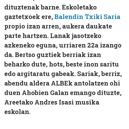
dituztenak barne. Eskoletako
gaztetxoek ere,
Balendin Txiki Saria
propio izan arren, aukera daukate
parte hartzen. Lanak jasotzeko
azkeneko eguna, urriaren 22a izango
da. Bertso guztiek berriak izan
beharko dute, hots, beste inon saritu
edo argitaratu gabeak. Sariak, berriz,
abendu aldera ALBEk antolatzen ohi
duen Ahobien Galan emango dituzte,
Areetako Andres Isasi musika
eskolan.