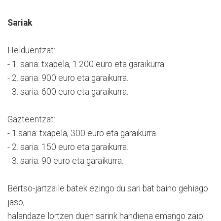
Sariak
Helduentzat:
- 1. saria: txapela, 1.200 euro eta garaikurra.
- 2. saria: 900 euro eta garaikurra.
- 3. saria: 600 euro eta garaikurra.
Gazteentzat:
- 1.saria: txapela, 300 euro eta garaikurra.
- 2. saria: 150 euro eta garaikurra.
- 3. saria: 90 euro eta garaikurra.
Bertso-jartzaile batek ezingo du sari bat baino gehiago
jaso,
halandaze lortzen duen saririk handiena emango zaio.