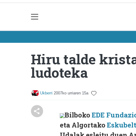
Hiru talde kris
ludoteka
Ukberri
2007ko urriaren 15a
Bilboko
EDE Fundazi
eta Algortako
Eskubel
Udalak esleitu duen A