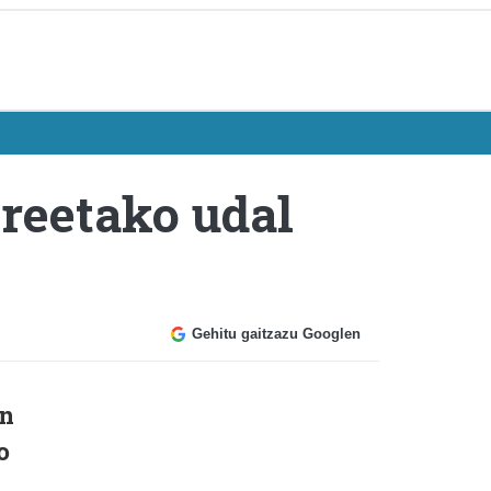
Areetako udal
Gehitu gaitzazu Googlen
an
o