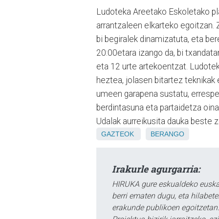
Ludoteka Areetako Eskoletako pla
arrantzaleen elkarteko egoitzan.
bi begiralek dinamizatuta, eta ber
20:00etara izango da, bi txandatan
eta 12 urte artekoentzat. Ludotek
heztea, jolasen bitartez teknikak
umeen garapena sustatu, errespetu
berdintasuna eta partaidetza oinar
Udalak aurreikusita dauka beste z
GAZTEOK
BERANGO
Irakurle agurgarria:
HIRUKA gure eskualdeko euskar
berri ematen dugu, eta hilabet
erakunde publikoen egoitzetan.