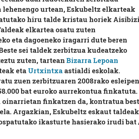
 lehenengo urtean, Eskubeltz elkarteak
atutako hiru talde kristau horiek Aisibiz
aldeak elkartea osatu zuten
eko eta dagoeneko iragarri dute beren
 Beste sei taldek zerbitzua kudeatzeko
ztu zuten, tartean
Bizarra Lepoan
teak eta
Urtxintxa
astialdi eskolak.
atu zuen zerbitzuaren 2008rako esleipe
8.000 bat euroko aurrekontua finkatuta.
 oinarrietan finkatzen da, kontratua bes
eela. Argazkian, Eskubeltz eskaut taldeak
ospatutako ikasturte hasierako irudi bat 