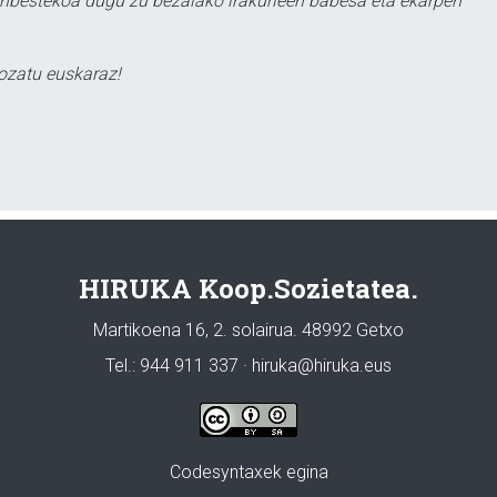
ezinbestekoa dugu zu bezalako irakurleen babesa eta ekarpen
ozatu euskaraz!
HIRUKA Koop.Sozietatea.
Martikoena 16, 2. solairua. 48992 Getxo
Tel.: 944 911 337 · hiruka@hiruka.eus
Codesyntaxek egina