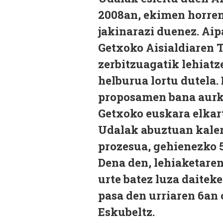
2008an, ekimen horren
jakinarazi duenez. Aip
Getxoko Aisialdiaren T
zerbitzuagatik lehiatz
helburua lortu dutela.
proposamen bana aurke
Getxoko euskara elkar
Udalak abuztuan kaler
prozesua, gehienezko 5
Dena den, lehiaketaren
urte batez luza daitek
pasa den urriaren 6an 
Eskubeltz.