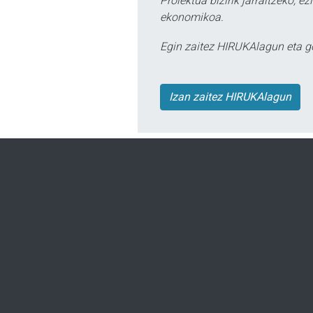
Proiektua bizirik jarraitzeko, 
ekonomikoa.
Egin zaitez HIRUKAlagun eta g
Izan zaitez HIRUKAlagun