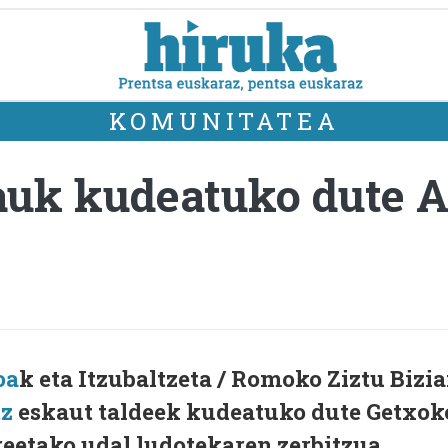
KOMUNITATEA
tauk kudeatuko dute 
oa
k eta Itzubaltzeta / Romoko Ziztu Bizi
tz
eskaut taldeek kudeatuko dute Getxok
reetako udal ludotekaren zerbitzua