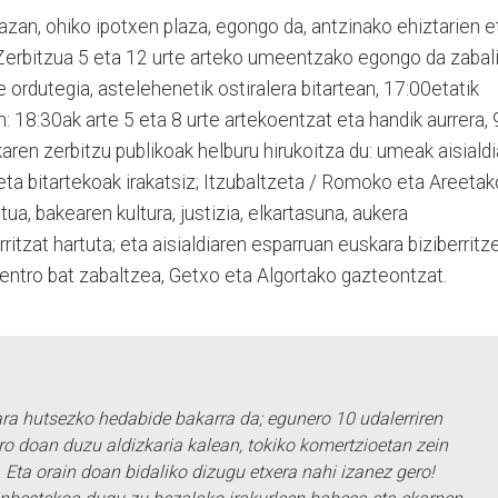
zan, ohiko ipotxen plaza, egongo da, antzinako ehiztarien e
 Zerbitzua 5 eta 12 urte arteko umeentzako egongo da zabali
e ordutegia, astelehenetik ostiralera bitartean, 17:00etatik
: 18:30ak arte 5 eta 8 urte artekoentzat eta handik aurrera, 
aren zerbitzu publikoak helburu hirukoitza du: umeak aisiald
 eta bitartekoak irakatsiz; Itzubaltzeta / Romoko eta Areetak
a, bakearen kultura, justizia, elkartasuna, aukera
ritzat hartuta; eta aisialdiaren esparruan euskara biziberritz
entro bat zabaltzea, Getxo eta Algortako gazteontzat.
a hutsezko hedabide bakarra da; egunero 10 udalerriren
ero doan duzu aldizkaria kalean, tokiko komertzioetan zein
 Eta orain doan bidaliko dizugu etxera nahi izanez gero!