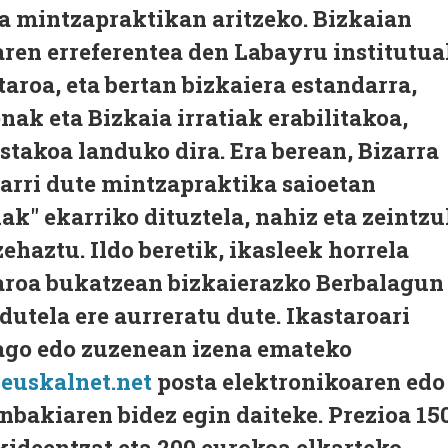
ea mintzapraktikan aritzeko. Bizkaian
en erreferentea den Labayru institutu
roa, eta bertan bizkaiera estandarra,
nak eta Bizkaia irratiak erabilitakoa,
ostakoa landuko dira. Era berean, Bizarra
arri dute mintzapraktika saioetan
k" ekarriko dituztela, nahiz eta zeintz
ehaztu. Ildo beretik, ikasleek horrela
taroa bukatzean bizkaierazko Berbalagun
dutela ere aurreratu dute. Ikastaroari
ago edo zuzenean izena emateko
]euskalnet.net
posta elektronikoaren edo
enbakiaren bidez egin daiteke. Prezioa 15
kideentzat eta 200 eurokoa elkarteko