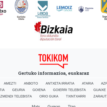
Gertuko informazioa, euskaraz
AMEZTI
ANBOTO
ANTXETA IRRATIA
ATARIA
AZP
TIA
GEURIA
GOIENA
GOIERRI TELEBISTA
GUAIXE
IZMENDI TELEBISTA
ORIO GUKA
TXINTXARRI
ZARAUT
Matx
Gurean
Ttap