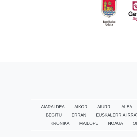
AIARALDEA
AIKOR
AIURRI
ALEA
BEGITU
ERRAN
EUSKALERRIA IRRA
KRONIKA
MAILOPE
NOAUA
O