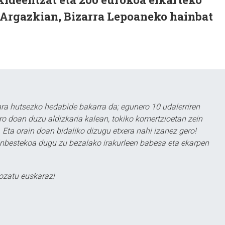
. Argazkian, Bizarra Lepoaneko hainbat
a hutsezko hedabide bakarra da; egunero 10 udalerriren
ero doan duzu aldizkaria kalean, tokiko komertzioetan zein
 Eta orain doan bidaliko dizugu etxera nahi izanez gero!
ezinbestekoa dugu zu bezalako irakurleen babesa eta ekarpen
ozatu euskaraz!