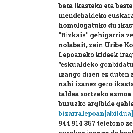
bata ikasteko eta best
mendebaldeko euskarar
homologatuko du ikasta
"Bizkaia" gehigarria ze
nolabait, zein Uribe K
Lepoaneko kideek irag
"eskualdeko gonbidatua
izango diren ez duten z
nahi izanez gero ikas
taldea sortzeko asmoa 
buruzko argibide gehi
bizarralepoan[abildua
944 914 357 telefono z
eurokoa izango da baz