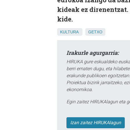
kideak ez direnentzat
kide.
KULTURA
GETXO
Irakurle agurgarria:
HIRUKA gure eskualdeko euskar
berri ematen dugu, eta hilabet
erakunde publikoen egoitzetan.
Proiektua bizirik jarraitzeko, 
ekonomikoa.
Egin zaitez HIRUKAlagun eta g
Izan zaitez HIRUKAlagun