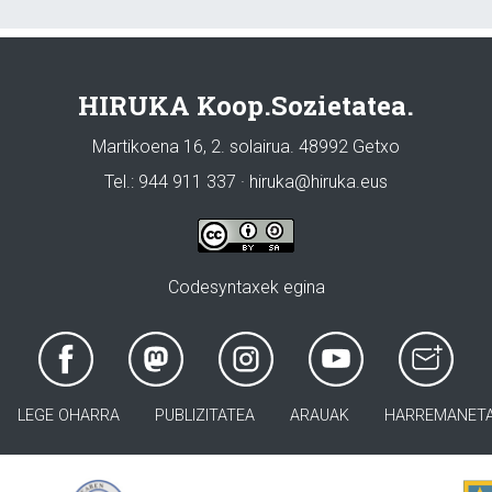
HIRUKA Koop.Sozietatea.
Martikoena 16, 2. solairua. 48992 Getxo
Tel.: 944 911 337 · hiruka@hiruka.eus
Codesyntaxek egina
LEGE OHARRA
PUBLIZITATEA
ARAUAK
HARREMANET