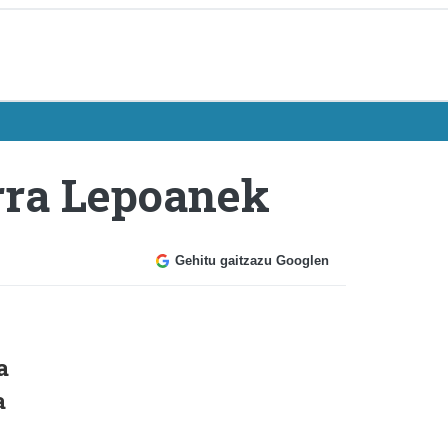
arra Lepoanek
Gehitu gaitzazu Googlen
a
a