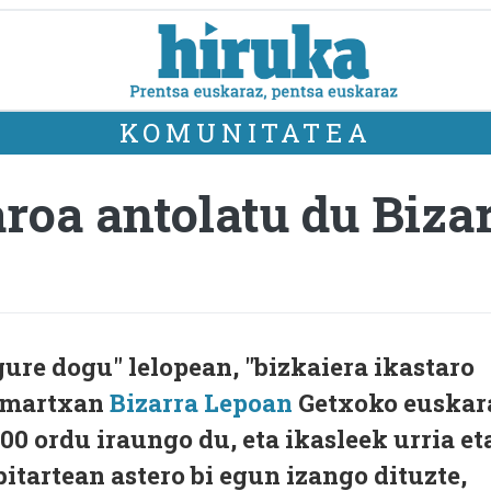
KOMUNITATEA
aroa antolatu du Biz
ure dogu" lelopean, "bizkaiera ikastaro
u martxan
Bizarra Lepoan
Getxoko euskar
00 ordu iraungo du, eta ikasleek urria et
itartean astero bi egun izango dituzte,