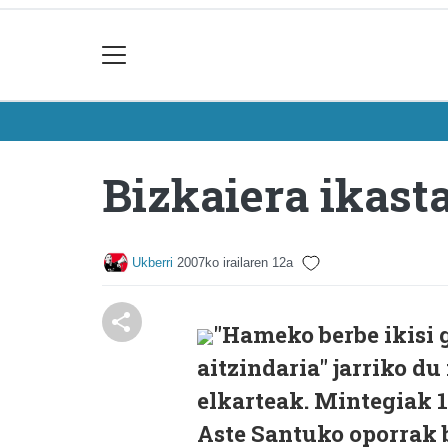
Bizkaiera ikast
Ukberri
2007ko irailaren 12a
"Hameko berbe ikisi g
aitzindaria" jarriko d
elkarteak. Mintegiak 1
Aste Santuko oporrak b