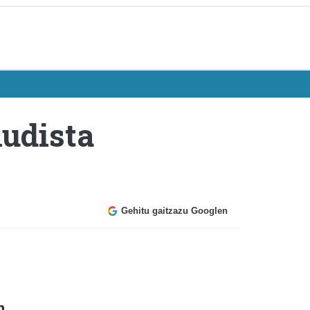
nudista
Gehitu gaitzazu Googlen
n