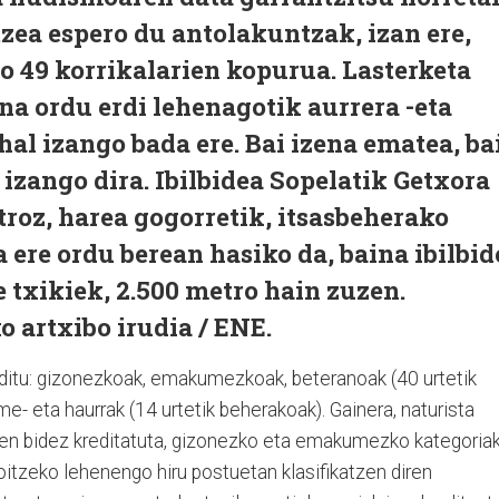
zea espero du antolakuntzak, izan ere,
o 49 korrikalarien kopurua. Lasterketa
ena ordu erdi lehenagotik aurrera -eta
hal izango bada ere. Bai izena ematea, ba
izango dira. Ibilbidea Sopelatik Getxora
troz, harea gogorretik, itsasbeherako
ere ordu berean hasiko da, baina ibilbid
 txikiek, 2.500 metro hain zuzen.
o artxibo irudia / ENE.
 ditu: gizonezkoak, emakumezkoak, beteranoak (40 urtetik
- eta haurrak (14 urtetik beherakoak). Gainera, naturista
ren bidez kreditatuta, gizonezko eta emakumezko kategoria
koitzeko lehenengo hiru postuetan klasifikatzen diren