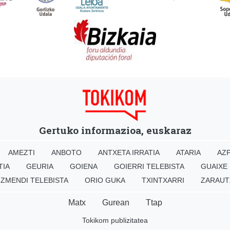
Gertuko informazioa, euskaraz
AMEZTI
ANBOTO
ANTXETA IRRATIA
ATARIA
AZP
TIA
GEURIA
GOIENA
GOIERRI TELEBISTA
GUAIXE
IZMENDI TELEBISTA
ORIO GUKA
TXINTXARRI
ZARAUT
Matx
Gurean
Ttap
Tokikom publizitatea