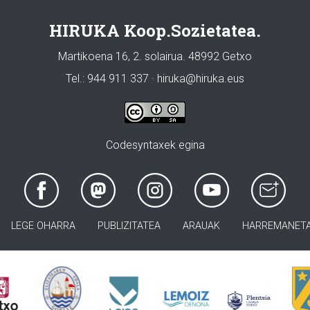
HIRUKA Koop.Sozietatea.
Martikoena 16, 2. solairua. 48992 Getxo
Tel.: 944 911 337 · hiruka@hiruka.eus
Codesyntaxek egina
LEGE OHARRA
PUBLIZITATEA
ARAUAK
HARREMANET