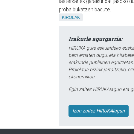
lasterkariek garaikur bat jasoko d
proba bukatzen badute.
KIROLAK
Irakurle agurgarria:
HIRUKA gure eskualdeko euskar
berri ematen dugu, eta hilabet
erakunde publikoen egoitzetan.
Proiektua bizirik jarraitzeko, 
ekonomikoa.
Egin zaitez HIRUKAlagun eta g
Izan zaitez HIRUKAlagun