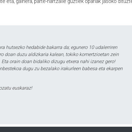
ute eta, gainera, parte-hartzaile guztiek opariak jasoko dituzt
a hutsezko hedabide bakarra da; egunero 10 udalerriren
ero doan duzu aldizkaria kalean, tokiko komertzioetan zein
 Eta orain doan bidaliko dizugu etxera nahi izanez gero!
ezinbestekoa dugu zu bezalako irakurleen babesa eta ekarpen
ozatu euskaraz!