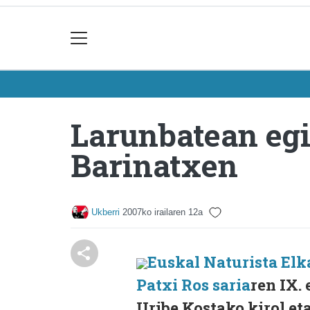
Larunbatean egi
Barinatxen
Ukberri
2007ko irailaren 12a
Euskal Naturista Elk
Patxi Ros saria
ren IX.
Uribe Kostako kirol et