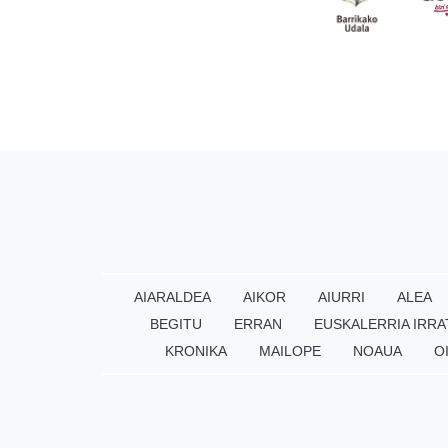
AIARALDEA
AIKOR
AIURRI
ALEA
BEGITU
ERRAN
EUSKALERRIA IRRA
KRONIKA
MAILOPE
NOAUA
O