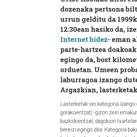
dozenaka pertsona bilt
urrun gelditu da 1999k
12:30ean hasiko da, iz
Internet bidez
- eman a
parte-hartzea doakoak 
egingo da, bost kilome
orduetan. Umeen proba 
laburragoa izango dute
Argazkian, lasterketak
Lasterketak sei kategoria izango
gorakoentzat) -gizon zein emakume
bazkideentzat, dagokion txartela
bereizi egingo dira. Kategoria ba