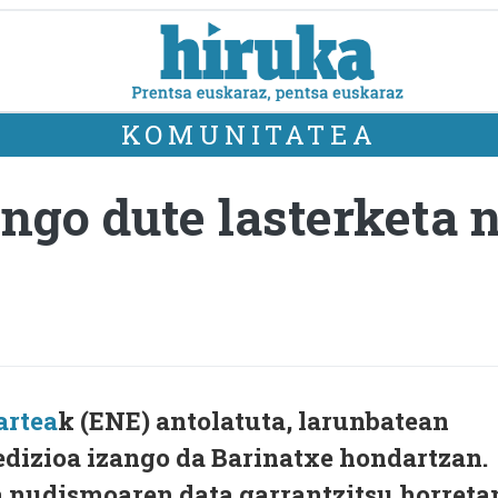
KOMUNITATEA
ngo dute lasterketa 
artea
k (ENE) antolatuta, larunbatean
 edizioa izango da Barinatxe hondartzan.
a nudismoaren data garrantzitsu horreta