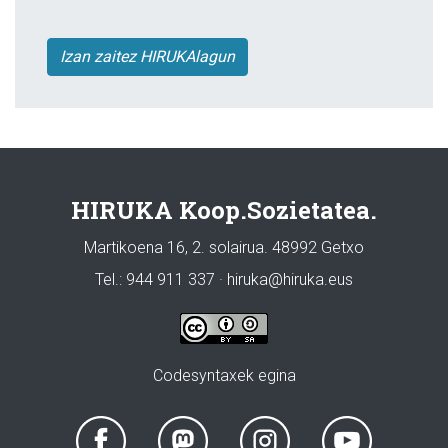
Izan zaitez HIRUKAlagun
HIRUKA Koop.Sozietatea.
Martikoena 16, 2. solairua. 48992 Getxo
Tel.: 944 911 337 · hiruka@hiruka.eus
Codesyntaxek egina