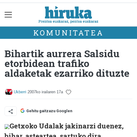
KOMUNITATEA
Bihartik aurrera Salsidu
etorbidean trafiko
aldaketak ezarriko dituzte
Ukberri
2007ko irailaren 17a
Gehitu gaitzazu Googlen
Getxoko Udalak jakinarzi duenez,
bihar, asteartea, sartuko dira