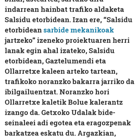
indarrean hainbat trafiko aldaketa
Salsidu etorbidean. Izan ere, “Salsidu
etorbidean
sarbide mekanikoak
jartzeko” izeneko proiektuaren herri
lanak egin ahal izateko, Salsidu
etorbidean, Gaztelumendi eta
Ollarretxe kaleen arteko tartean,
trafikoko noranzko bakarra jarriko da
ibilgailuentzat. Noranzko hori
Ollarretxe kaletik Bolue kalerantz
izango da. Getxoko Udalak bide-
seinaleei adi egotea eta eragozpenak
barkatzea eskatu du. Argazkian,