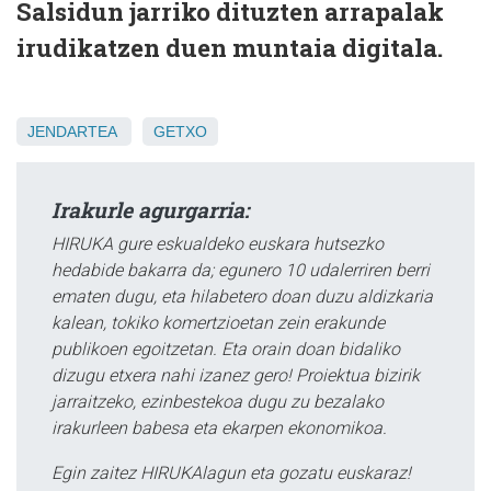
Salsidun jarriko dituzten arrapalak
irudikatzen duen muntaia digitala.
JENDARTEA
GETXO
Irakurle agurgarria:
HIRUKA gure eskualdeko euskara hutsezko
hedabide bakarra da; egunero 10 udalerriren berri
ematen dugu, eta hilabetero doan duzu aldizkaria
kalean, tokiko komertzioetan zein erakunde
publikoen egoitzetan. Eta orain doan bidaliko
dizugu etxera nahi izanez gero! Proiektua bizirik
jarraitzeko, ezinbestekoa dugu zu bezalako
irakurleen babesa eta ekarpen ekonomikoa.
Egin zaitez HIRUKAlagun eta gozatu euskaraz!