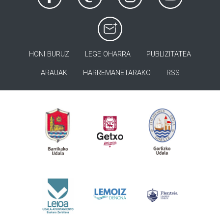
HONI BURUZ
LEGE OHARRA
PUBLIZITATEA
ARAUAK
HARREMANETARAKO
RSS