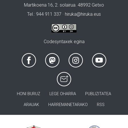
Martikoena 16, 2. solairua. 48992 Getxo
Tel.: 944 911 337 · hiruka@hiruka.eus
Codesyntaxek egina
HONI BURUZ
LEGE OHARRA
PUBLIZITATEA
ARAUAK
HARREMANETARAKO
RSS