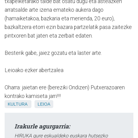
txapelketarako talde bat osatu dugu eta asteazken
arratsalde arte izena emateko aukera dago
(hamaiketakoa, bazkaria eta merienda, 20 euro),
bazkaltzera etorri ezin bazara partzelatik pasa zaitezke
pintxoren bat jaten eta zerbait edaten.
Besterik gabe, jaiez gozatu eta laster arte.
Leioako ezker abertzalea
Oharra: jaietan ere (bereziki Ondizen) Putxerazoaren
kontrako kamiseta jarri!!!
KULTURA
LEIOA
Irakurle agurgarria:
HIRUKA gure eskualdeko euskara hutsezko