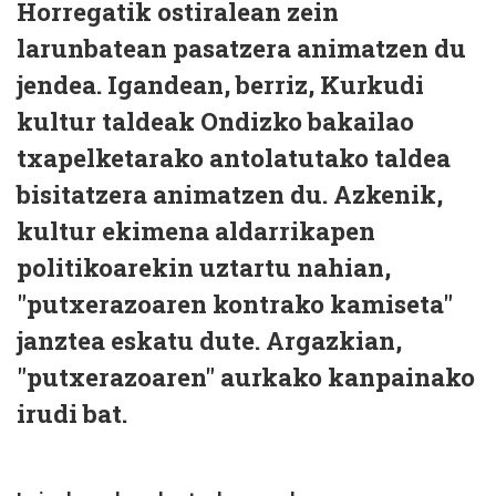
Horregatik ostiralean zein
larunbatean pasatzera animatzen du
jendea. Igandean, berriz, Kurkudi
kultur taldeak Ondizko bakailao
txapelketarako antolatutako taldea
bisitatzera animatzen du. Azkenik,
kultur ekimena aldarrikapen
politikoarekin uztartu nahian,
"putxerazoaren kontrako kamiseta"
janztea eskatu dute. Argazkian,
"putxerazoaren" aurkako kanpainako
irudi bat.