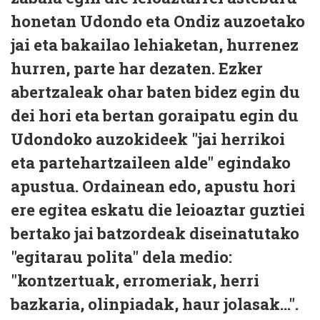
honetan Udondo eta Ondiz auzoetako
jai eta bakailao lehiaketan, hurrenez
hurren, parte har dezaten. Ezker
abertzaleak ohar baten bidez egin du
dei hori eta bertan goraipatu egin du
Udondoko auzokideek "jai herrikoi
eta partehartzaileen alde" egindako
apustua. Ordainean edo, apustu hori
ere egitea eskatu die leioaztar guztiei
bertako jai batzordeak diseinatutako
"egitarau polita" dela medio:
"kontzertuak, erromeriak, herri
bazkaria, olinpiadak, haur jolasak...".