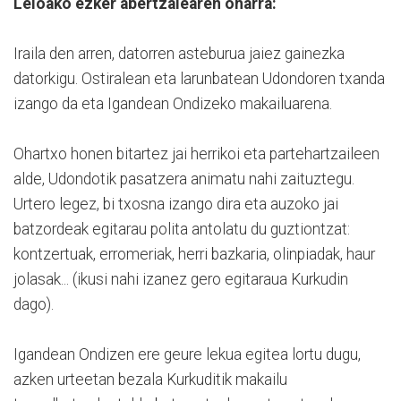
Leioako ezker abertzalearen oharra:
Iraila den arren, datorren asteburua jaiez gainezka
datorkigu. Ostiralean eta larunbatean Udondoren txanda
izango da eta Igandean Ondizeko makailuarena.
Ohartxo honen bitartez jai herrikoi eta partehartzaileen
alde, Udondotik pasatzera animatu nahi zaituztegu.
Urtero legez, bi txosna izango dira eta auzoko jai
batzordeak egitarau polita antolatu du guztiontzat:
kontzertuak, erromeriak, herri bazkaria, olinpiadak, haur
jolasak... (ikusi nahi izanez gero egitaraua Kurkudin
dago).
Igandean Ondizen ere geure lekua egitea lortu dugu,
azken urteetan bezala Kurkuditik makailu