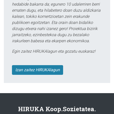
hedabide bakarra da; egunero 10 udalerriren berri
ematen dugu, eta hilabetero doan duzu aldizkaria
kalean, tokiko komertzioetan zein erakunde
publikoen egoitzetan. Eta orain doan bidaliko
dizugu etxera nahi izanez gero! Proiektua bizirik
jarraitzeko, ezinbestekoa dugu zu bezalako
irakurleen babesa eta ekarpen ekonomikoa.
Egin zaitez HIRUKAlagun eta gozatu euskaraz!
Izan zaitez HIRUKAlagun
HIRUKA Koop.Sozietatea.