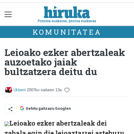
KOMUNITATEA
Leioako ezker abertzaleak
auzoetako jaiak
bultzatzera deitu du
Ukberri
2007ko irailaren 13a
Gehitu gaitzazu Googlen
Leioako ezker abertzaleak dei
zabala egin die leioaztarrei asteburu