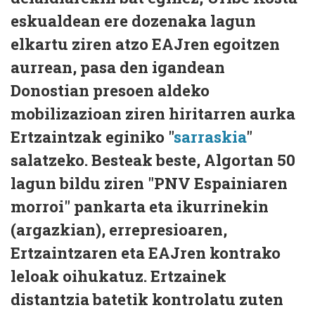
eskualdean ere dozenaka lagun
elkartu ziren atzo EAJren egoitzen
aurrean, pasa den igandean
Donostian presoen aldeko
mobilizazioan ziren hiritarren aurka
Ertzaintzak eginiko "
sarraskia
"
salatzeko. Besteak beste, Algortan 50
lagun bildu ziren "PNV Espainiaren
morroi" pankarta eta ikurrinekin
(argazkian), errepresioaren,
Ertzaintzaren eta EAJren kontrako
leloak oihukatuz. Ertzainek
distantzia batetik kontrolatu zuten