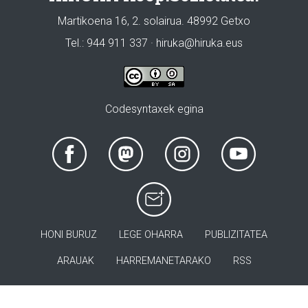
Martikoena 16, 2. solairua. 48992 Getxo
Tel.: 944 911 337 · hiruka@hiruka.eus
Codesyntaxek egina
HONI BURUZ
LEGE OHARRA
PUBLIZITATEA
ARAUAK
HARREMANETARAKO
RSS