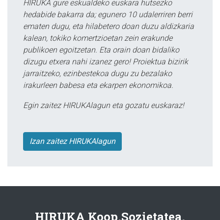
HIRUKA gure eskualdeko euskara hutsezko
hedabide bakarra da; egunero 10 udalerriren berri
ematen dugu, eta hilabetero doan duzu aldizkaria
kalean, tokiko komertzioetan zein erakunde
publikoen egoitzetan. Eta orain doan bidaliko
dizugu etxera nahi izanez gero! Proiektua bizirik
jarraitzeko, ezinbestekoa dugu zu bezalako
irakurleen babesa eta ekarpen ekonomikoa.
Egin zaitez HIRUKAlagun eta gozatu euskaraz!
Izan zaitez HIRUKAlagun
HIRUKA Koop.Sozietatea.