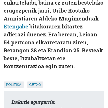
enkartelada, baina ez zuten bestelako
eragozpenik jarri, Uribe Kostako
Amnistiaren Aldeko Mugimenduak
Etengabe
bitakoraren bitartez
adierazi duenez. Era berean, Leioan
54 pertsona elkarretaratu ziren,
Berangon 28 eta Erandion 25. Besteak
beste, Itzubaltzetan ere
kontzentrazioa egin zuten.
POLITIKA
GETXO
Irakurle agurgarria: