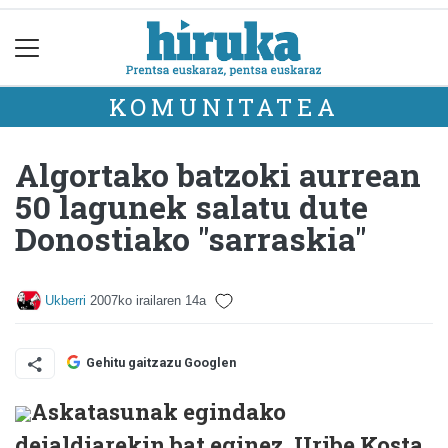
KOMUNITATEA
Algortako batzoki aurrean
50 lagunek salatu dute
Donostiako "sarraskia"
Ukberri
2007ko irailaren 14a
Gehitu gaitzazu Googlen
Askatasunak egindako
deialdiarekin bat eginez, Uribe Kosta