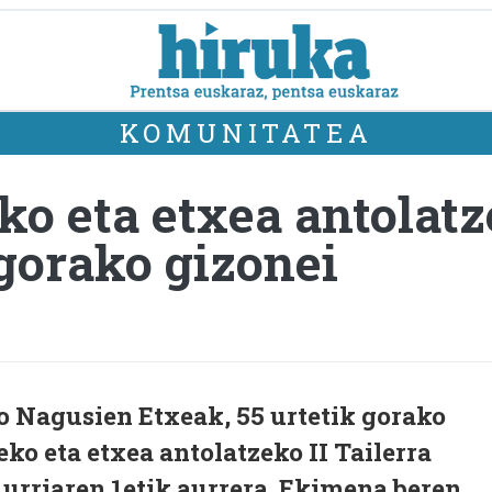
KOMUNITATEA
ko eta etxea antolatz
 gorako gizonei
o Nagusien Etxeak, 55 urtetik gorako
eko eta etxea antolatzeko II Tailerra
 urriaren 1etik aurrera. Ekimena beren