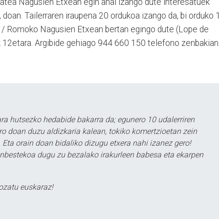
atea Nagusien Etxean egin ahal izango dute interesatuek
, doan. Tailerraren iraupena 20 ordukoa izango da, bi orduko 
ta / Romoko Nagusien Etxean bertan egingo dute (Lope de
 12etara. Argibide gehiago 944 660 150 telefono zenbakian
a hutsezko hedabide bakarra da; egunero 10 udalerriren
ero doan duzu aldizkaria kalean, tokiko komertzioetan zein
 Eta orain doan bidaliko dizugu etxera nahi izanez gero!
ezinbestekoa dugu zu bezalako irakurleen babesa eta ekarpen
ozatu euskaraz!