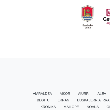
AIARALDEA
AIKOR
AIURRI
ALEA
BEGITU
ERRAN
EUSKALERRIA IRRA
KRONIKA
MAILOPE
NOAUA
O