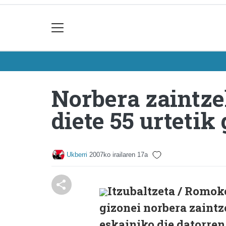
Norbera zaintze
diete 55 urtetik
Ukberri
2007ko irailaren 17a
Itzubaltzeta / Romok
gizonei norbera zaintz
eskainiko die datorren