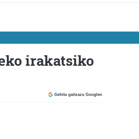
eko irakatsiko
Gehitu gaitzazu Googlen