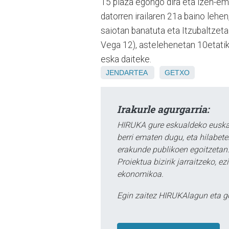
15 plaza egongo dira eta izen-em
datorren irailaren 21a baino lehen
saiotan banatuta eta Itzubaltze
Vega 12), astelehenetan 10etatik
eska daiteke.
JENDARTEA
GETXO
Irakurle agurgarria:
HIRUKA gure eskualdeko euskar
berri ematen dugu, eta hilabet
erakunde publikoen egoitzetan.
Proiektua bizirik jarraitzeko, 
ekonomikoa.
Egin zaitez HIRUKAlagun eta g