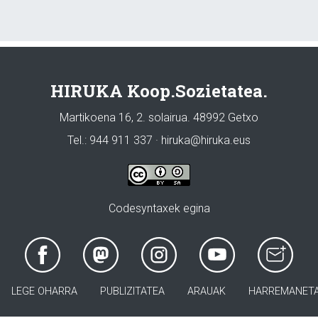
HIRUKA Koop.Sozietatea.
Martikoena 16, 2. solairua. 48992 Getxo
Tel.: 944 911 337 · hiruka@hiruka.eus
Codesyntaxek egina
LEGE OHARRA
PUBLIZITATEA
ARAUAK
HARREMANET