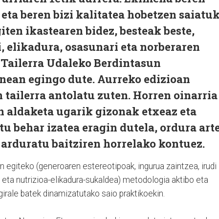
ta beren bizi kalitatea hobetzen saiatu
iten ikastearen bidez, besteak beste,
i, elikadura, osasunari eta norberaren
 Tailerra Udaleko Berdintasun
anean egingo dute. Aurreko edizioan
 tailerra antolatu zuten. Horren oinarria
n aldaketa ugarik gizonak etxeaz eta
u behar izatea eragin dutela, ordura art
rduratu baitziren horrelako kontuez.
lan egiteko (generoaren estereotipoak, ingurua zaintzea, irudi
 eta nutrizioa-elikadura-sukaldea) metodologia aktibo eta
egirale batek dinamizatutako saio praktikoekin.