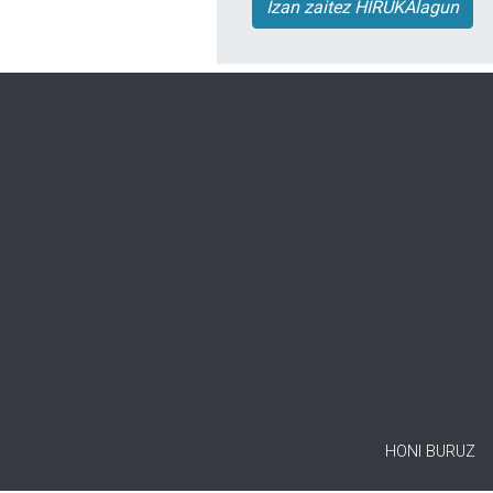
Izan zaitez HIRUKAlagun
HONI BURUZ