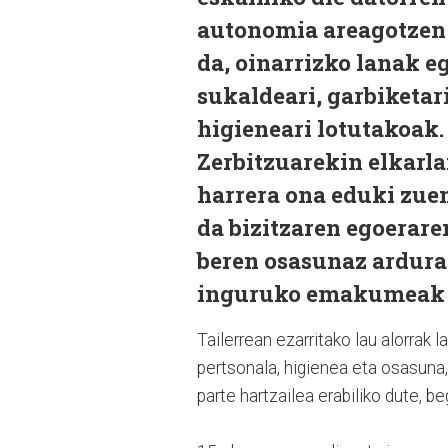
autonomia areagotzen e
da, oinarrizko lanak eg
sukaldeari, garbiketar
higieneari lotutakoak.
Zerbitzuarekin elkarl
harrera ona eduki zuen
da bizitzaren egoerare
beren osasunaz ardurat
inguruko emakumeak a
Tailerrean ezarritako lau alorrak 
pertsonala, higienea eta osasuna,
parte hartzailea erabiliko dute, b