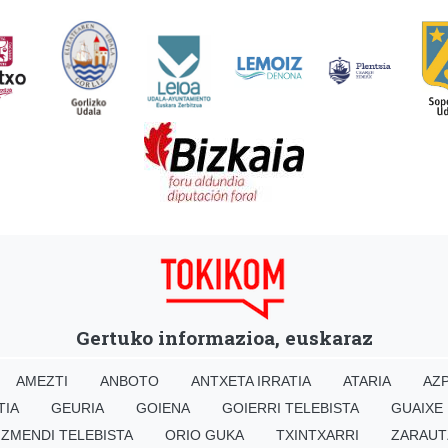
Gertuko informazioa, euskaraz
AMEZTI
ANBOTO
ANTXETA IRRATIA
ATARIA
AZP
TIA
GEURIA
GOIENA
GOIERRI TELEBISTA
GUAIXE
IZMENDI TELEBISTA
ORIO GUKA
TXINTXARRI
ZARAUT