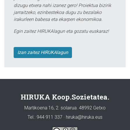
dizugu etxera nahi izanez gero! Proiektua bizirik
jarraitzeko, ezinbestekoa dugu zu bezalako
irakurleen babesa eta ekarpen ekonomikoa.
Egin zaitez HIRUKAlagun eta gozatu euskaraz!
Izan zaitez HIRUKAlagun
HIRUKA Koop.Sozietatea.
Martikoena 16, 2. solairua. 48992 Getxo
Tel.: 944 911 337 · hiruka@hiruka.eus