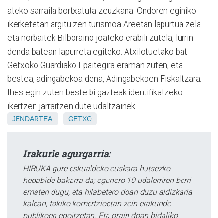
ateko sarraila bortxatuta zeuzkana. Ondoren eginiko
ikerketetan argitu zen turismoa Areetan lapurtua zela
eta norbaitek Bilboraino joateko erabili zutela, lurrin-
denda batean lapurreta egiteko. Atxilotuetako bat
Getxoko Guardiako Epaitegira eraman zuten, eta
bestea, adingabekoa dena, Adingabekoen Fiskaltzara.
Ihes egin zuten beste bi gazteak identifikatzeko
ikertzen jarraitzen dute udaltzainek.
JENDARTEA
GETXO
Irakurle agurgarria:
HIRUKA gure eskualdeko euskara hutsezko
hedabide bakarra da; egunero 10 udalerriren berri
ematen dugu, eta hilabetero doan duzu aldizkaria
kalean, tokiko komertzioetan zein erakunde
publikoen egoitzetan. Eta orain doan bidaliko