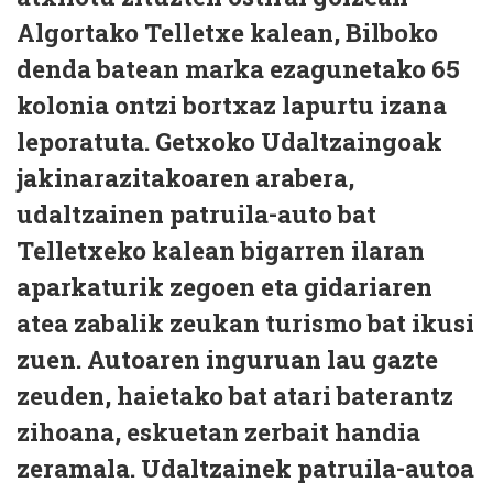
Algortako Telletxe kalean, Bilboko
denda batean marka ezagunetako 65
kolonia ontzi bortxaz lapurtu izana
leporatuta. Getxoko Udaltzaingoak
jakinarazitakoaren arabera,
udaltzainen patruila-auto bat
Telletxeko kalean bigarren ilaran
aparkaturik zegoen eta gidariaren
atea zabalik zeukan turismo bat ikusi
zuen. Autoaren inguruan lau gazte
zeuden, haietako bat atari baterantz
zihoana, eskuetan zerbait handia
zeramala. Udaltzainek patruila-autoa