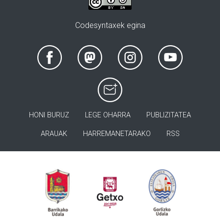
Codesyntaxek egina
HONI BURUZ
LEGE OHARRA
PUBLIZITATEA
ARAUAK
HARREMANETARAKO
RSS