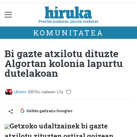
KOMUNITATEA
Bi gazte atxilotu dituzte
Algortan kolonia lapurtu
dutelakoan
Ukberri
2007ko irailaren 17a
Gehitu gaitzazu Googlen
Getxoko udaltzainek bi gazte
atxilotu zituzten ostiral goizean