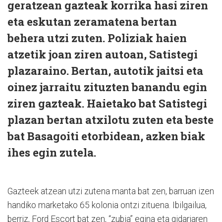
geratzean gazteak korrika hasi ziren
eta eskutan zeramatena bertan
behera utzi zuten. Poliziak haien
atzetik joan ziren autoan, Satistegi
plazaraino. Bertan, autotik jaitsi eta
oinez jarraitu zituzten banandu egin
ziren gazteak. Haietako bat Satistegi
plazan bertan atxilotu zuten eta beste
bat Basagoiti etorbidean, azken biak
ihes egin zutela.
Gazteek atzean utzi zutena manta bat zen, barruan izen
handiko marketako 65 kolonia ontzi zituena. Ibilgailua,
berriz, Ford Escort bat zen, “zubia” egina eta gidariaren