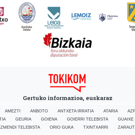
Gertuko informazioa, euskaraz
AMEZTI
ANBOTO
ANTXETA IRRATIA
ATARIA
AZP
TIA
GEURIA
GOIENA
GOIERRI TELEBISTA
GUAIXE
IZMENDI TELEBISTA
ORIO GUKA
TXINTXARRI
ZARAUT