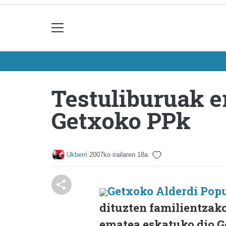
Testuliburuak e
Getxoko PPk
Ukberri
2007ko irailaren 18a
Getxoko Alderdi Pop
dituzten familientzako
ematea eskatuko dio G