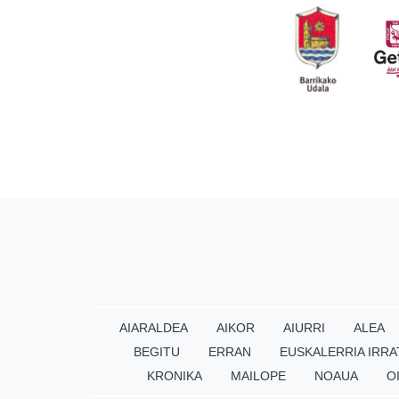
AIARALDEA
AIKOR
AIURRI
ALEA
BEGITU
ERRAN
EUSKALERRIA IRRA
KRONIKA
MAILOPE
NOAUA
O