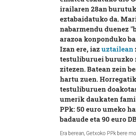
irailaren 28an burutu
eztabaidatuko da. Mar
nabarmendu duenez "b
arazoa konponduko bai
Izan ere, iaz
uztailean
testuliburuei buruzko
zitezen. Batean zein b
hartu zuen. Horregatik
testuliburuen doakotas
umerik daukaten fami
PPk: 50 euro umeko ha
badaude eta 90 euro D
Era berean, Getxoko PPk bere moz