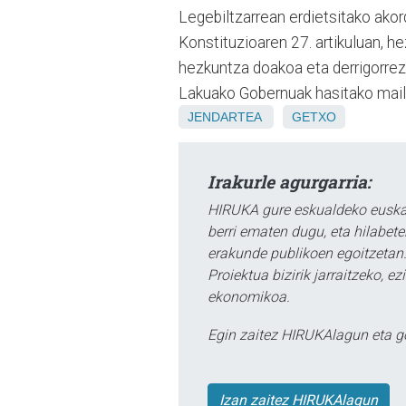
Legebiltzarrean erdietsitako akor
Konstituzioaren 27. artikuluan, h
hezkuntza doakoa eta derrigorrez
Lakuako Gobernuak hasitako mail
JENDARTEA
GETXO
Irakurle agurgarria:
HIRUKA gure eskualdeko euskar
berri ematen dugu, eta hilabet
erakunde publikoen egoitzetan.
Proiektua bizirik jarraitzeko, 
ekonomikoa.
Egin zaitez HIRUKAlagun eta g
Izan zaitez HIRUKAlagun