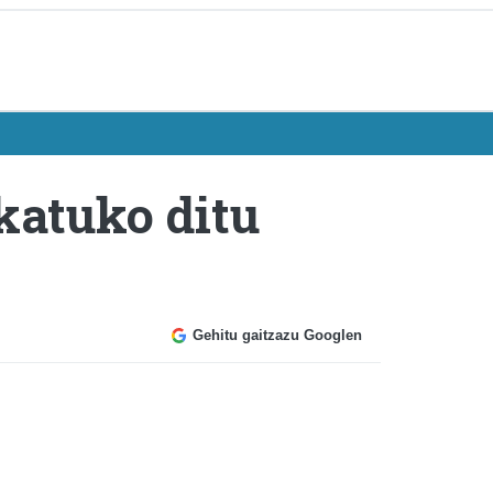
katuko ditu
Gehitu gaitzazu Googlen