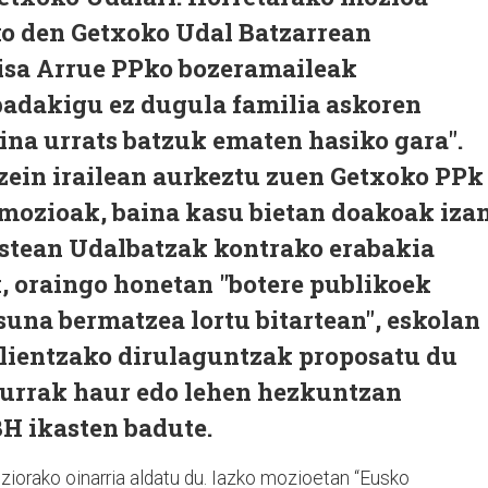
ko den Getxoko Udal Batzarrean
isa Arrue PPko bozeramaileak
adakigu ez dugula familia askoren
na urrats batzuk ematen hasiko gara".
zein irailean aurkeztu zuen Getxoko PPk
 mozioak, baina kasu bietan doakoak iza
estean Udalbatzak kontrako erabakia
, oraingo honetan "botere publikoek
una bermatzea lortu bitartean", eskolan
lientzako dirulaguntzak proposatu du
urrak haur edo lehen hezkuntzan
BH ikasten badute.
iorako oinarria aldatu du. Iazko mozioetan “Eusko