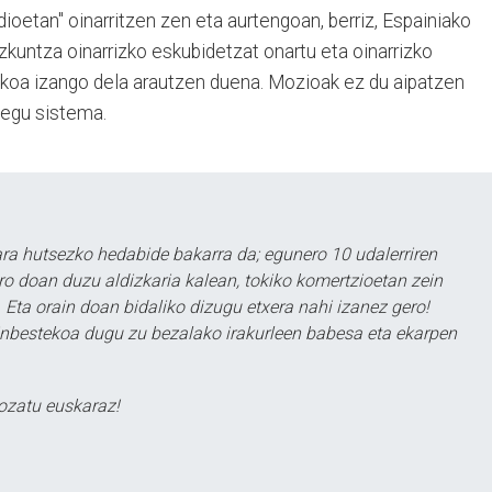
dioetan" oinarritzen zen eta aurtengoan, berriz, Espainiako
ezkuntza oinarrizko eskubidetzat onartu eta oinarrizko
koa izango dela arautzen duena. Mozioak ez du aipatzen
egu sistema.
a hutsezko hedabide bakarra da; egunero 10 udalerriren
ero doan duzu aldizkaria kalean, tokiko komertzioetan zein
 Eta orain doan bidaliko dizugu etxera nahi izanez gero!
ezinbestekoa dugu zu bezalako irakurleen babesa eta ekarpen
ozatu euskaraz!