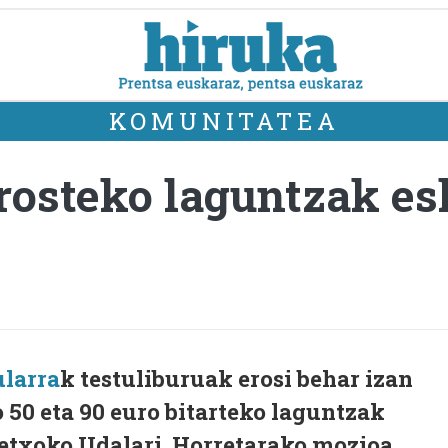
KOMUNITATEA
rosteko laguntzak es
ularra
k testuliburuak erosi behar izan
 50 eta 90 euro bitarteko laguntzak
etxoko Udalari. Horretarako mozioa