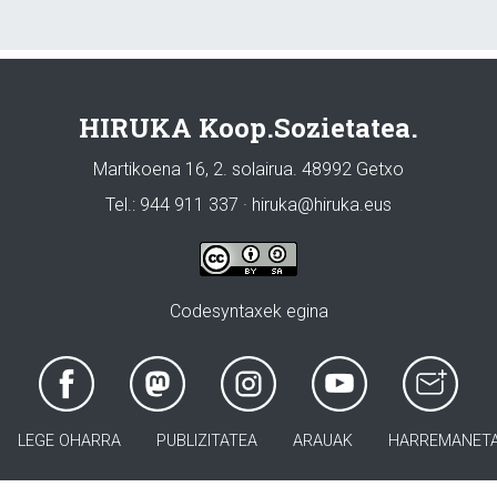
HIRUKA Koop.Sozietatea.
Martikoena 16, 2. solairua. 48992 Getxo
Tel.: 944 911 337 · hiruka@hiruka.eus
Codesyntaxek egina
LEGE OHARRA
PUBLIZITATEA
ARAUAK
HARREMANET