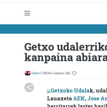
Getxo udalerrik
kanpaina abiara
Ukberri
2007ko irailaren 19a
Getxoko Udala
k, uda
Lauaxeta
AEK
,
Jose An
herritarrek laster has