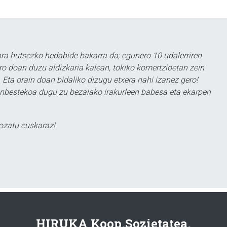
a hutsezko hedabide bakarra da; egunero 10 udalerriren
ero doan duzu aldizkaria kalean, tokiko komertzioetan zein
 Eta orain doan bidaliko dizugu etxera nahi izanez gero!
ezinbestekoa dugu zu bezalako irakurleen babesa eta ekarpen
ozatu euskaraz!
HIRUKA Koop.Sozietatea.