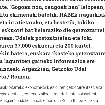
ute. "Gogoan non, zangoak han" lelopean,
ditu ekimenak: batetik, HABEk iragarkia
eta irratietarako, eta bestetik, tokiko
skuorri bat helaraziko die getxoztarrei
nean. Udalak postontzietan eta toki
iren 37.000 eskuorri eta 200 kartel.
kin batera, euskara ikasteko getxoztarre
ru laguntzen gaineko informazioa ere
undeak. Argazkian, Getxoko Udal
eta / Romon.
lak: bitarteko ekonomikorik ez duten getxotarrentzat, aita
giraleentzat, entrenatzaileentzat eta beste hainbatentzat.
akusgarri" ondoko datuak eman ditu Koldo Iturbe Euskara