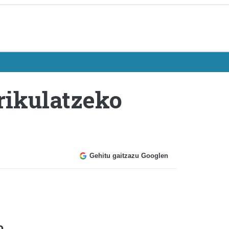
rikulatzeko
Gehitu gaitzazu Googlen
o