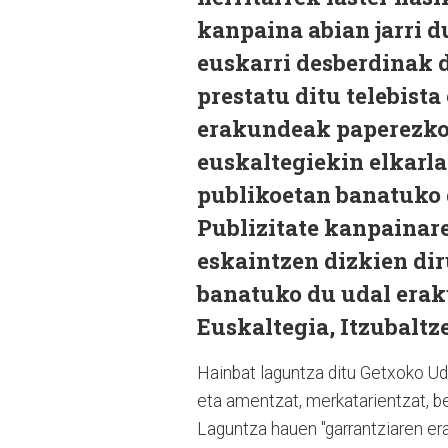
kanpaina abian jarri d
euskarri desberdinak 
prestatu ditu telebista 
erakundeak paperezko e
euskaltegiekin elkarla
publikoetan banatuko d
Publizitate kanpainare
eskaintzen dizkien di
banatuko du udal erak
Euskaltegia, Itzubaltz
Hainbat laguntza ditu Getxoko Uda
eta amentzat, merkatarientzat, be
Laguntza hauen "garrantziaren er