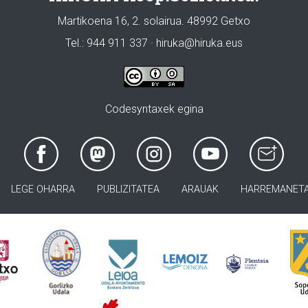
Martikoena 16, 2. solairua. 48992 Getxo
Tel.: 944 911 337 · hiruka@hiruka.eus
Codesyntaxek egina
LEGE OHARRA
PUBLIZITATEA
ARAUAK
HARREMANET