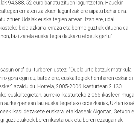
ak 94.388, 52 euro banatu zituen laguntzetan. Hauekin
altegiei ematen zaizkien laguntzak ere aipatu behar dira.
tu zituen Udalak euskaltegien artean. Izan ere, udal
ikasteko bide azkarra, erraza eta berme guztiak dituena da
non, bizi zarela euskaltegia daukazu etxetik gertu”.
sasun ona" du Iturberen ustez. “Duela urte batzuk matrikula
riro gora egin du; batez ere, euskaltegiek herritarren eskariei
esker” azaldu du. Horrela, 2005-2006 ikasturtean 2.130
riko euskaltegietan, aurreko ikasturteko 2.065 ikasleen mug
en aurkezpenean lau euskaltegietako ordezkariak, Uztarrikoa
umeek ikasi dezakete euskara, eta klaseak Algortan, Getxon 
gi guztietakoek beren ikastaroak eta beren ezaugarriak