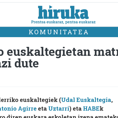
KOMUNITATEA
o euskaltegietan mat
zi dute
lerriko euskaltegiek (
Udal Euskaltegia
,
tonio Agirre
eta
Uztarri
) eta
HABE
k
iko diren euskara eskoletan izena ematek