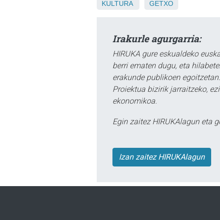
KULTURA
GETXO
Irakurle agurgarria:
HIRUKA gure eskualdeko euskar
berri ematen dugu, eta hilabet
erakunde publikoen egoitzetan.
Proiektua bizirik jarraitzeko, 
ekonomikoa.
Egin zaitez HIRUKAlagun eta g
Izan zaitez HIRUKAlagun