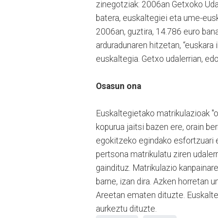
zinegotziak: 2006an Getxoko Udal
batera, euskaltegiei eta ume-eusk
2006an, guztira, 14.786 euro bana
arduradunaren hitzetan, “euskara 
euskaltegia. Getxo udalerrian, edo
Osasun ona
Euskaltegietako matrikulazioak "o
kopurua jaitsi bazen ere, orain ber
egokitzeko egindako esfortzuari 
pertsona matrikulatu ziren udaler
gaindituz. Matrikulazio kanpainar
barne, izan dira. Azken horretan 
Areetan ematen dituzte. Euskalte
aurkeztu dituzte.