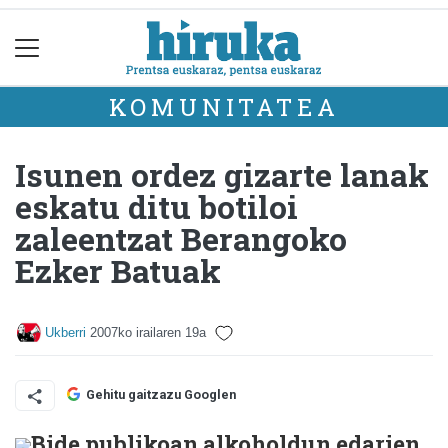
KOMUNITATEA
Isunen ordez gizarte lanak
eskatu ditu botiloi
zaleentzat Berangoko
Ezker Batuak
Ukberri
2007ko irailaren 19a
Gehitu gaitzazu Googlen
Bide publikoan alkoholdun edarien