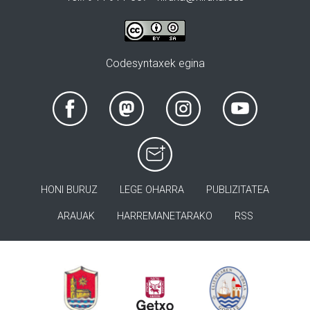
Codesyntaxek egina
HONI BURUZ
LEGE OHARRA
PUBLIZITATEA
ARAUAK
HARREMANETARAKO
RSS