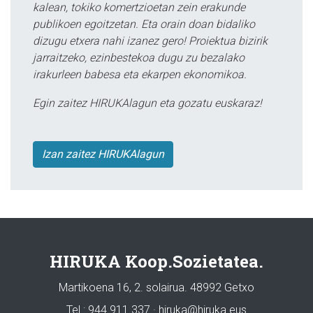
kalean, tokiko komertzioetan zein erakunde
publikoen egoitzetan. Eta orain doan bidaliko
dizugu etxera nahi izanez gero! Proiektua bizirik
jarraitzeko, ezinbestekoa dugu zu bezalako
irakurleen babesa eta ekarpen ekonomikoa.
Egin zaitez HIRUKAlagun eta gozatu euskaraz!
Izan zaitez HIRUKAlagun
HIRUKA Koop.Sozietatea.
Martikoena 16, 2. solairua. 48992 Getxo
Tel.: 944 911 337 · hiruka@hiruka.eus