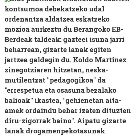
kontsumoa debekatzeko udal
ordenantza aldatzea eskatzeko
mozioa aurkeztu du Berangoko EB-
Berdeak taldeak: gazteei isuna jarri
beharrean, gizarte lanak egiten
jartzea galdegin du. Koldo Martinez
zinegotziaren hitzetan, neska-
mutilentzat "pedagogikoa" da
"errespetua eta osasuna bezalako
balioak" ikastea, "gehienetan aita-
amek ordaindu behar izaten dituzten
diru-zigorrak baino". Aipatu gizarte
lanak drogamenpekotasunak