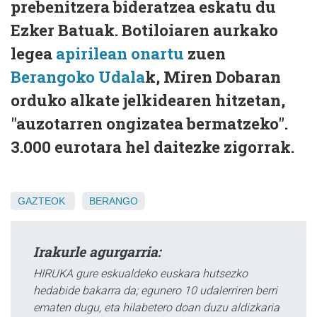
prebenitzera bideratzea eskatu du
Ezker Batuak. Botiloiaren aurkako
legea
apirilean onartu
zuen
Berangoko Udala
k, Miren Dobaran
orduko alkate jelkidearen hitzetan,
"auzotarren ongizatea bermatzeko".
3.000 eurotara hel daitezke zigorrak.
GAZTEOK
BERANGO
Irakurle agurgarria:
HIRUKA gure eskualdeko euskara hutsezko
hedabide bakarra da; egunero 10 udalerriren berri
ematen dugu, eta hilabetero doan duzu aldizkaria