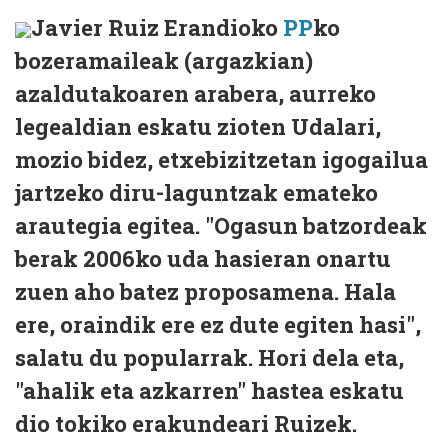
Javier Ruiz Erandioko
PP
ko
bozeramaileak (argazkian)
azaldutakoaren arabera, aurreko
legealdian eskatu zioten Udalari,
mozio bidez, etxebizitzetan igogailua
jartzeko diru-laguntzak emateko
arautegia egitea. "Ogasun batzordeak
berak 2006ko uda hasieran onartu
zuen aho batez proposamena. Hala
ere, oraindik ere ez dute egiten hasi",
salatu du popularrak. Hori dela eta,
"ahalik eta azkarren" hastea eskatu
dio tokiko erakundeari Ruizek.