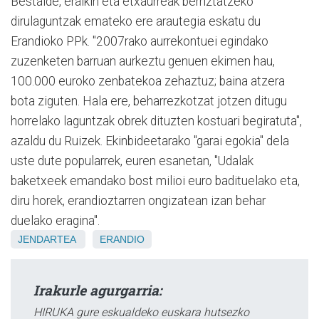
Bestalde, eraikin eta etxaurreak berriztatzeko
dirulaguntzak emateko ere arautegia eskatu du
Erandioko PPk. "2007rako aurrekontuei egindako
zuzenketen barruan aurkeztu genuen ekimen hau,
100.000 euroko zenbatekoa zehaztuz; baina atzera
bota ziguten. Hala ere, beharrezkotzat jotzen ditugu
horrelako laguntzak obrek dituzten kostuari begiratuta",
azaldu du Ruizek. Ekinbideetarako "garai egokia" dela
uste dute popularrek, euren esanetan, "Udalak
baketxeek emandako bost milioi euro badituelako eta,
diru horek, erandioztarren ongizatean izan behar
duelako eragina".
JENDARTEA
ERANDIO
Irakurle agurgarria:
HIRUKA gure eskualdeko euskara hutsezko