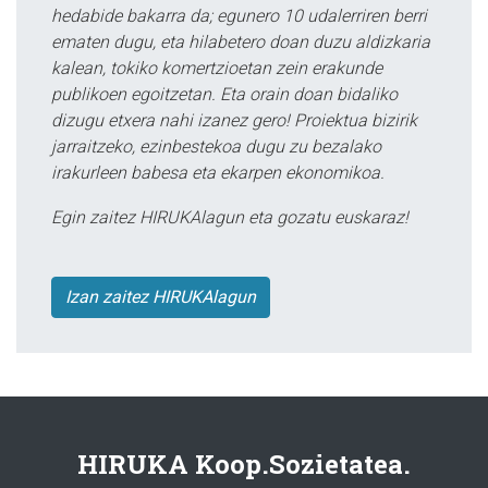
hedabide bakarra da; egunero 10 udalerriren berri
ematen dugu, eta hilabetero doan duzu aldizkaria
kalean, tokiko komertzioetan zein erakunde
publikoen egoitzetan. Eta orain doan bidaliko
dizugu etxera nahi izanez gero! Proiektua bizirik
jarraitzeko, ezinbestekoa dugu zu bezalako
irakurleen babesa eta ekarpen ekonomikoa.
Egin zaitez HIRUKAlagun eta gozatu euskaraz!
Izan zaitez HIRUKAlagun
HIRUKA Koop.Sozietatea.