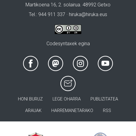
Martikoena 16, 2. solairua. 48992 Getxo
Tel.: 944 911 337 · hiruka@hiruka.eus
Codesyntaxek egina
HONI BURUZ
LEGE OHARRA
PUBLIZITATEA
ARAUAK
HARREMANETARAKO
RSS