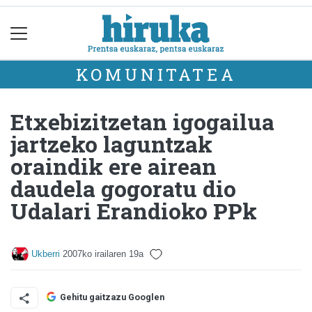
KOMUNITATEA
Etxebizitzetan igogailua
jartzeko laguntzak
oraindik ere airean
daudela gogoratu dio
Udalari Erandioko PPk
Ukberri
2007ko irailaren 19a
Gehitu gaitzazu Googlen