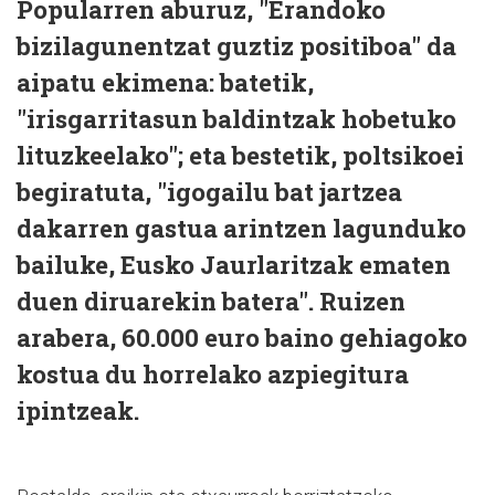
Popularren aburuz, "Erandoko
bizilagunentzat guztiz positiboa" da
aipatu ekimena: batetik,
"irisgarritasun baldintzak hobetuko
lituzkeelako"; eta bestetik, poltsikoei
begiratuta, "igogailu bat jartzea
dakarren gastua arintzen lagunduko
bailuke, Eusko Jaurlaritzak ematen
duen diruarekin batera". Ruizen
arabera, 60.000 euro baino gehiagoko
kostua du horrelako azpiegitura
ipintzeak.