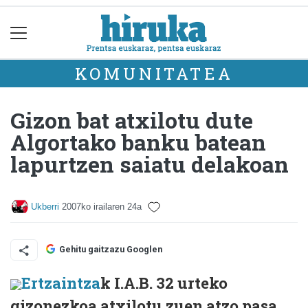
KOMUNITATEA
Gizon bat atxilotu dute
Algortako banku batean
lapurtzen saiatu delakoan
Ukberri
2007ko irailaren 24a
Gehitu gaitzazu Googlen
Ertzaintza
k I.A.B. 32 urteko
gizonezkoa atxilotu zuen atzo pasa