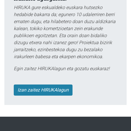
HIRUKA gure eskualdeko euskara hutsezko
hedabide bakarra da; egunero 10 udalerriren berri
ematen dugu, eta hilabetero doan duzu aldizkaria
kalean, tokiko komertzioetan zein erakunde
publikoen egoitzetan. Eta orain doan bidaliko
dizugu etxera nahi izanez gero! Proiektua bizirik
jarraitzeko, ezinbestekoa dugu zu bezalako
irakurleen babesa eta ekarpen ekonomikoa.
Egin zaitez HIRUKAlagun eta gozatu euskaraz!
Izan zaitez HIRUKAlagun