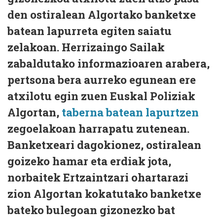
den ostiralean Algortako banketxe
batean lapurreta egiten saiatu
zelakoan. Herrizaingo Sailak
zabaldutako informazioaren arabera,
pertsona bera aurreko egunean ere
atxilotu egin zuen Euskal Poliziak
Algortan,
taberna batean lapurtzen
zegoelakoan harrapatu zutenean.
Banketxeari dagokionez, ostiralean
goizeko hamar eta erdiak jota,
norbaitek Ertzaintzari ohartarazi
zion Algortan kokatutako banketxe
bateko bulegoan gizonezko bat