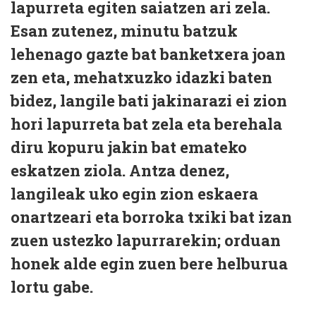
lapurreta egiten saiatzen ari zela.
Esan zutenez, minutu batzuk
lehenago gazte bat banketxera joan
zen eta, mehatxuzko idazki baten
bidez, langile bati jakinarazi ei zion
hori lapurreta bat zela eta berehala
diru kopuru jakin bat emateko
eskatzen ziola. Antza denez,
langileak uko egin zion eskaera
onartzeari eta borroka txiki bat izan
zuen ustezko lapurrarekin; orduan
honek alde egin zuen bere helburua
lortu gabe.