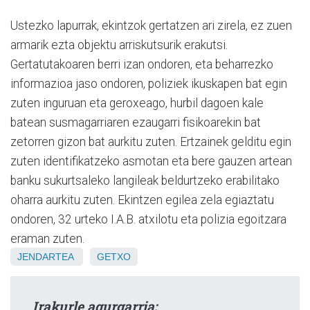
Ustezko lapurrak, ekintzok gertatzen ari zirela, ez zuen
armarik ezta objektu arriskutsurik erakutsi.
Gertatutakoaren berri izan ondoren, eta beharrezko
informazioa jaso ondoren, poliziek ikuskapen bat egin
zuten inguruan eta geroxeago, hurbil dagoen kale
batean susmagarriaren ezaugarri fisikoarekin bat
zetorren gizon bat aurkitu zuten. Ertzainek gelditu egin
zuten identifikatzeko asmotan eta bere gauzen artean
banku sukurtsaleko langileak beldurtzeko erabilitako
oharra aurkitu zuten. Ekintzen egilea zela egiaztatu
ondoren, 32 urteko I.A.B. atxilotu eta polizia egoitzara
eraman zuten.
JENDARTEA
GETXO
Irakurle agurgarria: