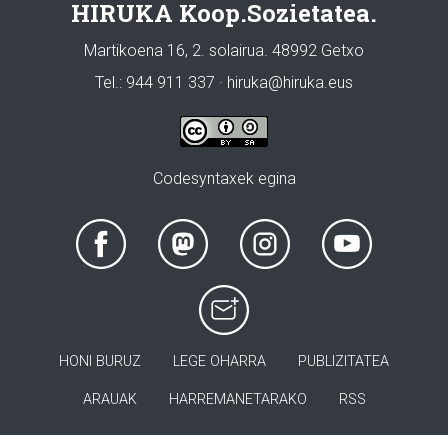
HIRUKA Koop.Sozietatea.
Martikoena 16, 2. solairua. 48992 Getxo
Tel.: 944 911 337 · hiruka@hiruka.eus
Codesyntaxek egina
HONI BURUZ
LEGE OHARRA
PUBLIZITATEA
ARAUAK
HARREMANETARAKO
RSS