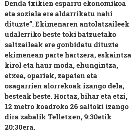
Denda txikien esparru ekonomikoa
eta soziala ere aldarrikatu nahi
dituzte”. Ekimenaren antolatzaileek
udalerriko beste toki batzuetako
saltzaileak ere gonbidatu dituzte
ekimenean parte hartzera, eskaintza
kirol eta haur moda, ehungintza,
etxea, opariak, zapaten eta
osagarrien alorrekoak izango dela,
besteak beste. Hortaz, bihar eta etzi,
12 metro koadroko 26 saltoki izango
dira zabalik Telletxen, 9:30etik
20:30era.