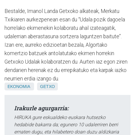
Bestalde, Imanol Landa Getxoko alkateak, Merkatu
Txikiaren aurkezpenean esan du “Udala pozik dagoela
horrelako ekimenekin kolaboratu ahal izateagatik,
udalerrian aberastasuna sortzera laguntzen baitute”.
Izan ere, aurreko edizioetan bezala, Algortako
komertzio batzuek antolatutako ekimen horrekin
Getxoko Udalak kolaboratzen du. Aurten iaz egon ziren
dendarien herenak ez du errepikatuko eta karpak iazko
neurrien erdia izango du.
EKONOMIA
GETXO
Irakurle agurgarria:
HIRUKA gure eskualdeko euskara hutsezko
hedabide bakarra da; egunero 10 udalerriren berri
ematen dugu, eta hilabetero doan duzu aldizkaria