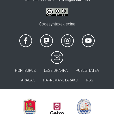
Codesyntaxek egina
HONI BURUZ
LEGE OHARRA
PUBLIZITATEA
ARAUAK
HARREMANETARAKO
RSS