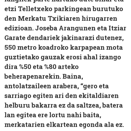
etzi Telletxeko parkingean burutuko
den Merkatu Txikiaren hirugarren
edizioan. Joseba Arangunen eta Itziar
Garate dendariek jakinarazi dutenez,
550 metro koadroko karpapean mota
guztietako gauzak erosi ahal izango
dira %50 eta %80 arteko
beherapenarekin. Baina,
antolatzaileen arabera, “gero eta
sarriago egiten ari den ekitaldiaren
helburu bakarra ez da saltzea, batera
lan egitea ere lortu nahi baita,
merkatarien elkartean egonda ala ez.