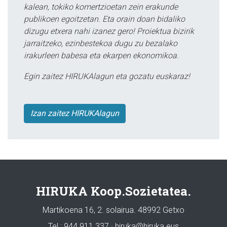
kalean, tokiko komertzioetan zein erakunde
publikoen egoitzetan. Eta orain doan bidaliko
dizugu etxera nahi izanez gero! Proiektua bizirik
jarraitzeko, ezinbestekoa dugu zu bezalako
irakurleen babesa eta ekarpen ekonomikoa.
Egin zaitez HIRUKAlagun eta gozatu euskaraz!
Izan zaitez HIRUKAlagun
HIRUKA Koop.Sozietatea.
Martikoena 16, 2. solairua. 48992 Getxo
Tel.: 944 911 337 · hiruka@hiruka.eus