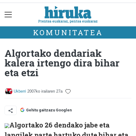
KOMUNITATEA
Algortako dendariak
kalera irtengo dira bihar
eta etzi
Ukberri
2007ko irailaren 27a
Gehitu gaitzazu Googlen
Algortako 26 dendako jabe eta
langilek parte hartuko dute bihar eta