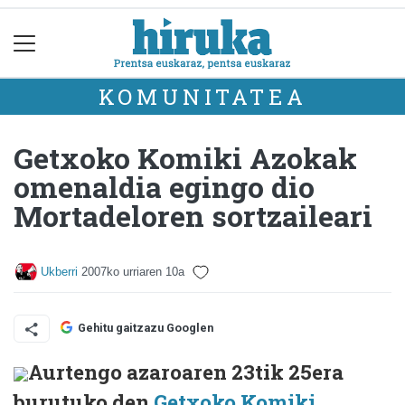
KOMUNITATEA
Getxoko Komiki Azokak
omenaldia egingo dio
Mortadeloren sortzaileari
Ukberri
2007ko urriaren 10a
Gehitu gaitzazu Googlen
Aurtengo azaroaren 23tik 25era
burutuko den
Getxoko Komiki