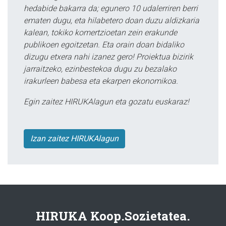
hedabide bakarra da; egunero 10 udalerriren berri
ematen dugu, eta hilabetero doan duzu aldizkaria
kalean, tokiko komertzioetan zein erakunde
publikoen egoitzetan. Eta orain doan bidaliko
dizugu etxera nahi izanez gero! Proiektua bizirik
jarraitzeko, ezinbestekoa dugu zu bezalako
irakurleen babesa eta ekarpen ekonomikoa.
Egin zaitez HIRUKAlagun eta gozatu euskaraz!
Izan zaitez HIRUKAlagun
HIRUKA Koop.Sozietatea.