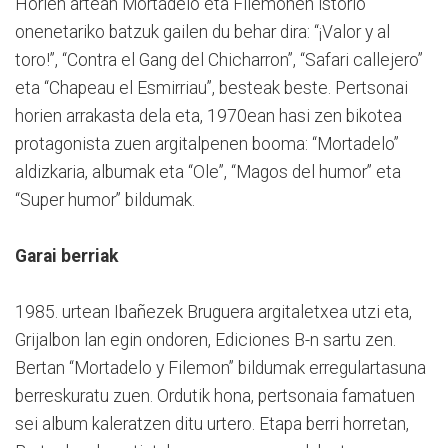
Horien artean Mortadelo eta Filemonen istorio
onenetariko batzuk gailen du behar dira: “¡Valor y al
toro!”, “Contra el Gang del Chicharron”, “Safari callejero”
eta “Chapeau el Esmirriau”, besteak beste. Pertsonai
horien arrakasta dela eta, 1970ean hasi zen bikotea
protagonista zuen argitalpenen booma: “Mortadelo”
aldizkaria, albumak eta “Ole”, “Magos del humor” eta
“Super humor” bildumak.
Garai berriak
1985. urtean Ibañezek Bruguera argitaletxea utzi eta,
Grijalbon lan egin ondoren, Ediciones B-n sartu zen.
Bertan “Mortadelo y Filemon” bildumak erregulartasuna
berreskuratu zuen. Ordutik hona, pertsonaia famatuen
sei album kaleratzen ditu urtero. Etapa berri horretan,