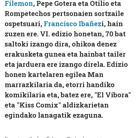
Filemon
, Pepe Gotera eta Otilio eta
Rompetechos pertsonaien sortzaile
ospetsuari,
Francisco Ibañez
i, hain
zuzen ere. VI. edizio honetan, 70 bat
saltoki izango dira, ohikoa denez
erakusketa gunea eta hainbat tailer
eta jarduera ere izango direla. Edizio
honen kartelaren egilea Man
marrazkilaria da, etorri handiko
komikilaria eta, batez ere, "El Vibora"
eta "Kiss Comix" aldizkarietan
egindako lanagatik ezaguna.