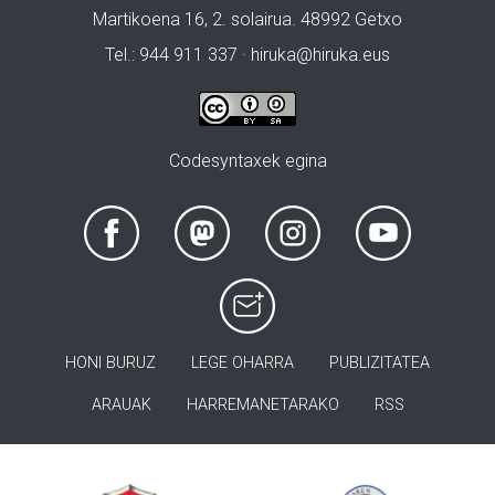
Martikoena 16, 2. solairua. 48992 Getxo
Tel.: 944 911 337 · hiruka@hiruka.eus
Codesyntaxek egina
HONI BURUZ
LEGE OHARRA
PUBLIZITATEA
ARAUAK
HARREMANETARAKO
RSS