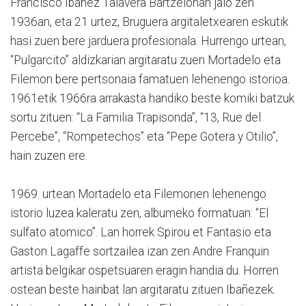
Francisco Ibañez Talavera Bartzelonan jaio zen
1936an, eta 21 urtez, Bruguera argitaletxearen eskutik
hasi zuen bere jarduera profesionala. Hurrengo urtean,
“Pulgarcito” aldizkarian argitaratu zuen Mortadelo eta
Filemon bere pertsonaia famatuen lehenengo istorioa.
1961etik 1966ra arrakasta handiko beste komiki batzuk
sortu zituen: “La Familia Trapisonda”, “13, Rue del
Percebe”, “Rompetechos” eta “Pepe Gotera y Otilio”,
hain zuzen ere.
1969. urtean Mortadelo eta Filemonen lehenengo
istorio luzea kaleratu zen, albumeko formatuan: “El
sulfato atomico”. Lan horrek Spirou et Fantasio eta
Gaston Lagaffe sortzailea izan zen Andre Franquin
artista belgikar ospetsuaren eragin handia du. Horren
ostean beste hainbat lan argitaratu zituen Ibañezek.