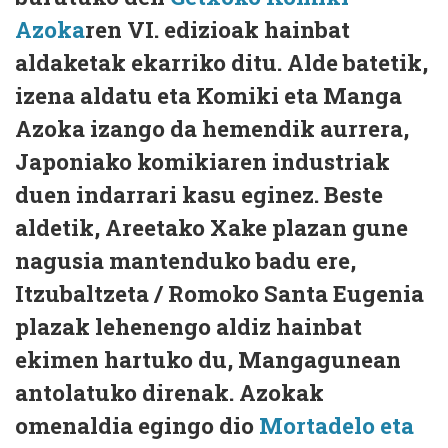
Azoka
ren VI. edizioak hainbat
aldaketak ekarriko ditu. Alde batetik,
izena aldatu eta Komiki eta Manga
Azoka izango da hemendik aurrera,
Japoniako komikiaren industriak
duen indarrari kasu eginez. Beste
aldetik, Areetako Xake plazan gune
nagusia mantenduko badu ere,
Itzubaltzeta / Romoko Santa Eugenia
plazak lehenengo aldiz hainbat
ekimen hartuko du, Mangagunean
antolatuko direnak. Azokak
omenaldia egingo dio
Mortadelo eta