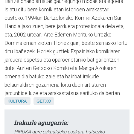
Bartzelonako artistak gaur egungo modak eta egoera
islatu ditu bere komikietan istorioen arrakastari
eusteko. 1994an Bartzelonako Komiki Azokaren Sari
Handia jaso zuen, bere jarduera profesionala dela eta,
eta, 2002 urtean, Arte Ederren Merituko Urrezko
Domina eman zioten. Horiez gain, beste sari asko lortu
ditu Ibañezek. Horiek guztiek Espainiako komikiaren
jarduera ospetsu eta oparoenetariko bat gailentzen
dute. Aurten Getxoko Komiki eta Manga Azokaren
omenaldia batuko zaie eta hainbat irakurle
belaunaldiren gozamena lortu duen artistaren
jardunbide luze eta arrakastatsua sarituko da bertan.
KULTURA
GETXO
Irakurle agurgarria:
HIRUKA gure eskualdeko euskara hutsezko