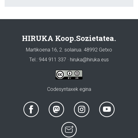
HIRUKA Koop.Sozietatea.
Martikoena 16, 2. solairua. 48992 Getxo
Tel.: 944 911 337 · hiruka@hiruka.eus
Codesyntaxek egina