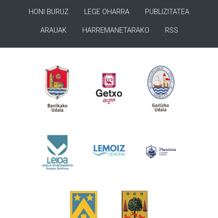
HONI BURUZ
LEGE OHARRA
PUBLIZITATEA
ARAUAK
HARREMANETARAKO
RSS