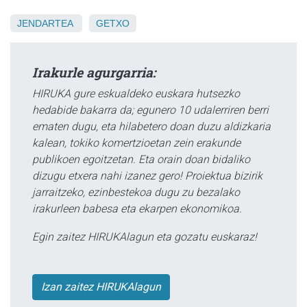
JENDARTEA
GETXO
Irakurle agurgarria:
HIRUKA gure eskualdeko euskara hutsezko
hedabide bakarra da; egunero 10 udalerriren berri
ematen dugu, eta hilabetero doan duzu aldizkaria
kalean, tokiko komertzioetan zein erakunde
publikoen egoitzetan. Eta orain doan bidaliko
dizugu etxera nahi izanez gero! Proiektua bizirik
jarraitzeko, ezinbestekoa dugu zu bezalako
irakurleen babesa eta ekarpen ekonomikoa.
Egin zaitez HIRUKAlagun eta gozatu euskaraz!
Izan zaitez HIRUKAlagun