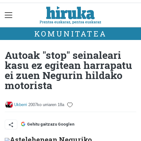
KOMUNITATEA
Autoak "stop" seinaleari
kasu ez egitean harrapatu
ei zuen Negurin hildako
motorista
Ukberri
2007ko urriaren 18a
Gehitu gaitzazu Googlen
Astelehenean Neguriko