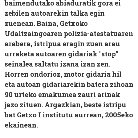
baimendutako abiaduratik gora ei
zebilen autoarekin talka egin
zuenean. Baina, Getxoko
Udaltzaingoaren polizia-atestatuaren
arabera, istripua eragin zuen arau
urraketa autoaren gidariak "stop"
seinalea saltatu izana izan zen.
Horren ondorioz, motor gidaria hil
eta autoan gidariarekin batera zihoan
90 urteko emakumea zauri arinak
jazo zituen. Argazkian, beste istripu
bat Getxo I institutu aurrean, 2005eko
ekainean.