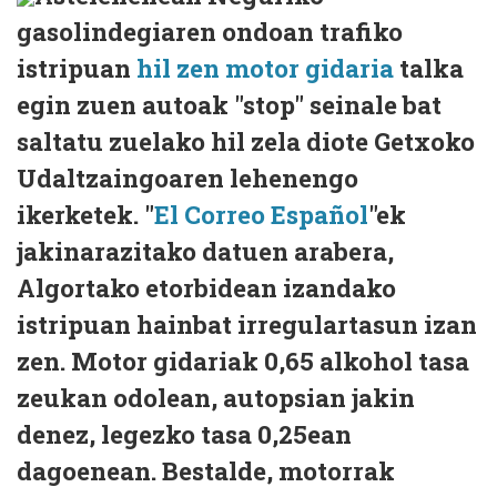
gasolindegiaren ondoan trafiko
istripuan
hil zen motor gidaria
talka
egin zuen autoak "stop" seinale bat
saltatu zuelako hil zela diote Getxoko
Udaltzaingoaren lehenengo
ikerketek. "
El Correo Español
"ek
jakinarazitako datuen arabera,
Algortako etorbidean izandako
istripuan hainbat irregulartasun izan
zen. Motor gidariak 0,65 alkohol tasa
zeukan odolean, autopsian jakin
denez, legezko tasa 0,25ean
dagoenean. Bestalde, motorrak