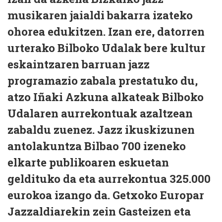
musikaren jaialdi bakarra izateko
ohorea edukitzen. Izan ere, datorren
urterako Bilboko Udalak bere kultur
eskaintzaren barruan jazz
programazio zabala prestatuko du,
atzo Iñaki Azkuna alkateak Bilboko
Udalaren aurrekontuak azaltzean
zabaldu zuenez. Jazz ikuskizunen
antolakuntza Bilbao 700 izeneko
elkarte publikoaren eskuetan
geldituko da eta aurrekontua 325.000
eurokoa izango da. Getxoko Europar
Jazzaldiarekin zein Gasteizen eta