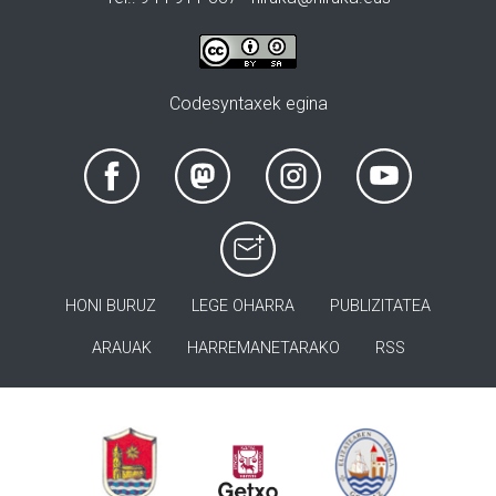
Codesyntaxek egina
HONI BURUZ
LEGE OHARRA
PUBLIZITATEA
ARAUAK
HARREMANETARAKO
RSS