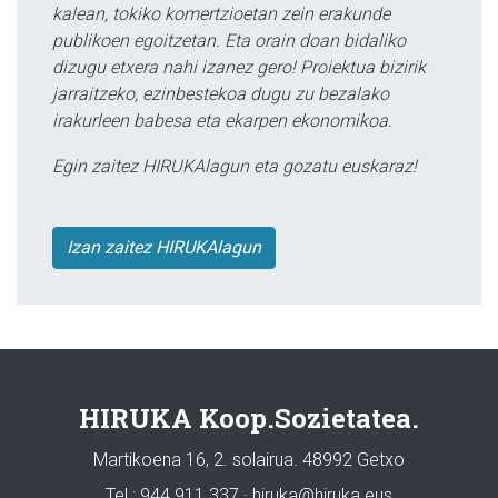
kalean, tokiko komertzioetan zein erakunde
publikoen egoitzetan. Eta orain doan bidaliko
dizugu etxera nahi izanez gero! Proiektua bizirik
jarraitzeko, ezinbestekoa dugu zu bezalako
irakurleen babesa eta ekarpen ekonomikoa.
Egin zaitez HIRUKAlagun eta gozatu euskaraz!
Izan zaitez HIRUKAlagun
HIRUKA Koop.Sozietatea.
Martikoena 16, 2. solairua. 48992 Getxo
Tel.: 944 911 337 · hiruka@hiruka.eus