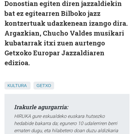
Donostian egiten diren jazzaldiekin
bat ez egitearren Bilboko jazz
kontzertuak udazkenean izango dira.
Argazkian, Chucho Valdes musikari
kubatarrak itxi zuen aurtengo
Getxoko Europar Jazzaldiaren
edizioa.
KULTURA
GETXO
Irakurle agurgarria:
HIRUKA gure eskualdeko euskara hutsezko
hedabide bakarra da; egunero 10 udalerriren berri
ematen dugu, eta hilabetero doan duzu aldizkaria