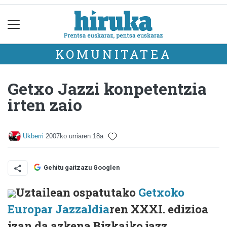
KOMUNITATEA
Getxo Jazzi konpetentzia
irten zaio
Ukberri
2007ko urriaren 18a
Gehitu gaitzazu Googlen
Uztailean ospatutako
Getxoko
Europar Jazzaldia
ren XXXI. edizioa
izan da azkena Bizkaiko jazz